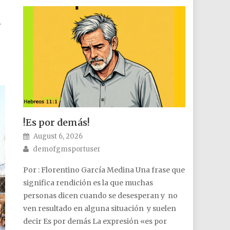
a
!Es por demás!
Posted on
August 6, 2026
Author
demofgmsportuser
Por : Florentino García Medina Una frase que
significa rendición es la que muchas
personas dicen cuando se desesperan y no
ven resultado en alguna situación y suelen
decir Es por demás La expresión «es por