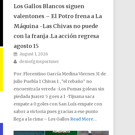
Los Gallos Blancos siguen
valentones – El Potro frena a La
Máquina -Las Chivas no puede
con la franja .La acción regresa
agosto 15
Posted on
August 1, 2026
Author
demofgmsportuser
Por: Florentino García Medina Viernes 31 de
julio Puebla 1 Chivas 1 , “el rebaño” no
encuentra la vereda -Los Pumas golean sin
piedada Juarez 5 goes a 1 -Tijuana saca
empate a 0 goles con San Luís empate con
sabor a victoria pues gracias a ese punto
llega a la cima – Los Gallos
Read More…