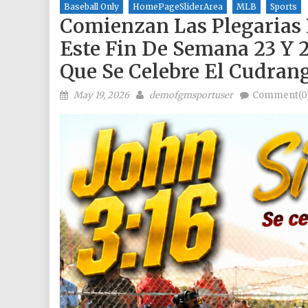
Baseball Only
HomePageSliderArea
MLB
Sports
Comienzan Las Plegarias 
Este Fin De Semana 23 Y 
Que Se Celebre El Cudrang
Posted on
Author
May 19, 2026
demofgmsportuser
Comment(0