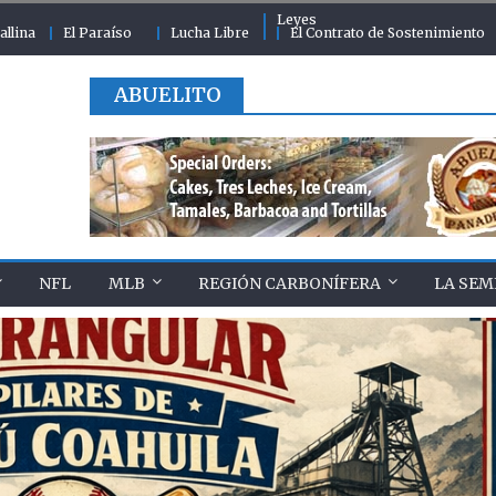
Leyes
allina
El Paraíso
Lucha Libre
El Contrato de Sostenimiento
ABUELITO
NFL
MLB
REGIÓN CARBONÍFERA
LA SEM