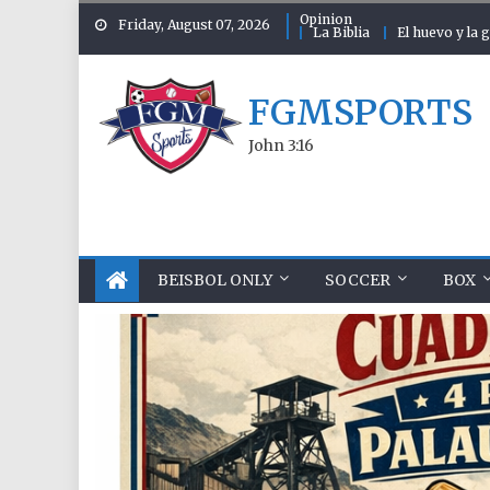
Skip to content
Opinion
Friday, August 07, 2026
La Biblia
El huevo y la g
FGMSPORTS
John 3:16
BEISBOL ONLY
SOCCER
BOX