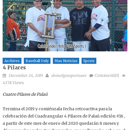
Archives
Baseball Only
Mas Noticias
Sports
4 Pilares
Posted on
Author
December 24, 2019
demofgmsportuser
Comment(0)
4378 Views
Cuatro Pilares de Palaú
Termina el 2019 y comiénzala fecha retroactiva para la
celebración del Cuadrangular 4 Pilares de Palaú edición #16 ,
a partir de este mes de enero del 2020 quedarán 8 meses y