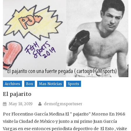
Archives
Box
Mas Noticias
Sports
El pajarito
Author
Posted on
May 18, 2019
demofgmsportuser
Por Florentino García Medina El ” pajarito” Moreno En 1968
visite la Ciudad de México y junto a mi primo Juan García
Vargas en ese entonces periodista deportivo de El Esto , visite