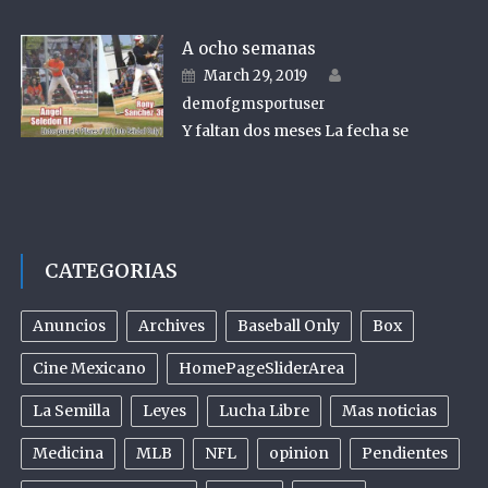
A ocho semanas
Author
Posted on
March 29, 2019
demofgmsportuser
Y faltan dos meses La fecha se
CATEGORIAS
Anuncios
Archives
Baseball Only
Box
Cine Mexicano
HomePageSliderArea
La Semilla
Leyes
Lucha Libre
Mas noticias
Medicina
MLB
NFL
opinion
Pendientes