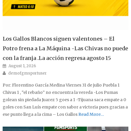
Los Gallos Blancos siguen valentones – El
Potro frena a La Máquina -Las Chivas no puede
con la franja .La acción regresa agosto 15
Posted on
August 1, 2026
Author
demofgmsportuser
Por: Florentino García Medina Viernes 31 de julio Puebla 1
Chivas 1 , “el rebaño” no encuentra la vereda -Los Pumas
golean sin piedada Juarez 5 goes a 1 -Tijuana saca empate a 0
goles con San Luís empate con sabor a victoria pues gracias a
ese punto llega a la cima – Los Gallos
Read More…