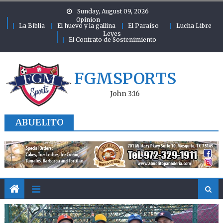
Skip to content
Sunday, August 09, 2026
Opinion
La Biblia
El huevo y la gallina
El Paraíso
Lucha Libre
Leyes
El Contrato de Sostenimiento
FGMSPORTS
John 3:16
ABUELITO