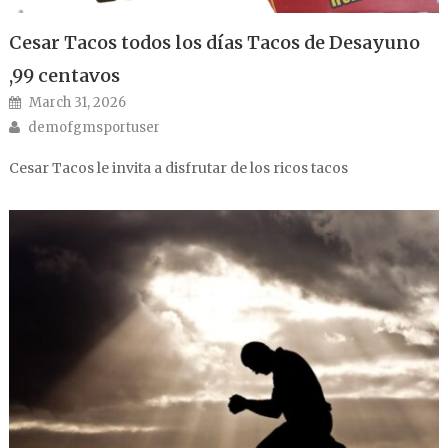
Cesar Tacos todos los días Tacos de Desayuno
,99 centavos
Posted on
March 31, 2026
Author
demofgmsportuser
Cesar Tacos le invita a disfrutar de los ricos tacos