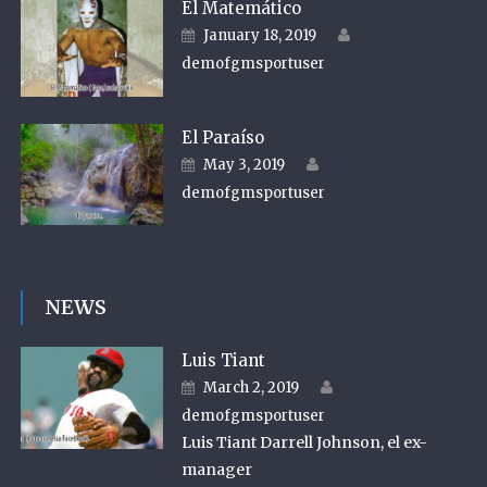
El Matemático
Author
Posted on
January 18, 2019
demofgmsportuser
El Paraíso
Author
Posted on
May 3, 2019
demofgmsportuser
NEWS
Luis Tiant
Author
Posted on
March 2, 2019
demofgmsportuser
Luis Tiant Darrell Johnson, el ex-
manager