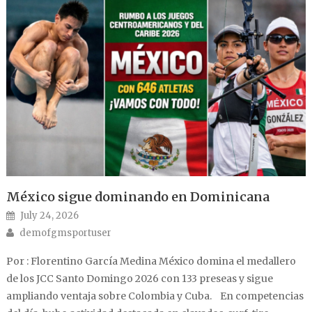
México sigue dominando en Dominicana
Posted on
July 24, 2026
Author
demofgmsportuser
Por : Florentino García Medina México domina el medallero
de los JCC Santo Domingo 2026 con 133 preseas y sigue
ampliando ventaja sobre Colombia y Cuba. En competencias