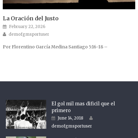
La Oración del Justo
Posted on
February 22, 2026
Author
demofgmsportuser
Por Florentino García Medina Santiago 5:16-18 –
El gol mil mas dificil que el
primero
Author
Posted on
June 14, 2018
demofgmsportuser