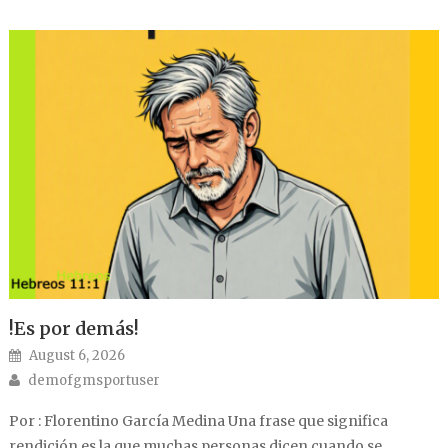
!Es por demás!
Posted on
August 6, 2026
Author
demofgmsportuser
Por : Florentino García Medina Una frase que significa
rendición es la que muchas personas dicen cuando se