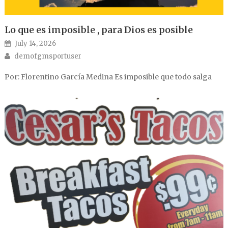
Lo que es imposible , para Dios es posible
Posted on
July 14, 2026
Author
demofgmsportuser
Por: Florentino García Medina Es imposible que todo salga