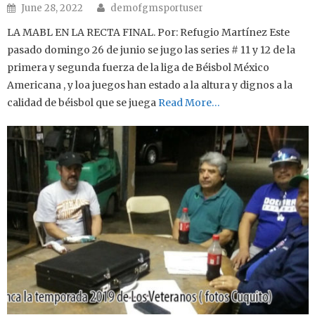
Author
Posted on
June 28, 2022
demofgmsportuser
LA MABL EN LA RECTA FINAL. Por: Refugio Martínez Este
pasado domingo 26 de junio se jugo las series # 11 y 12 de la
primera y segunda fuerza de la liga de Béisbol México
Americana , y loa juegos han estado a la altura y dignos a la
calidad de béisbol que se juega
Read More…