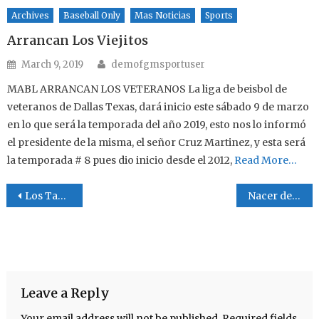
Archives
Baseball Only
Mas Noticias
Sports
Arrancan Los Viejitos
Author
Posted on
March 9, 2019
demofgmsportuser
MABL ARRANCAN LOS VETERANOS La liga de beisbol de
veteranos de Dallas Texas, dará inicio este sábado 9 de marzo
en lo que será la temporada del año 2019, esto nos lo informó
el presidente de la misma, el señor Cruz Martinez, y esta será
la temporada # 8 pues dio inicio desde el 2012,
Read More…
Post navigation
Los Tamales
Nacer de Nuevo
Leave a Reply
Your email address will not be published.
Required fields