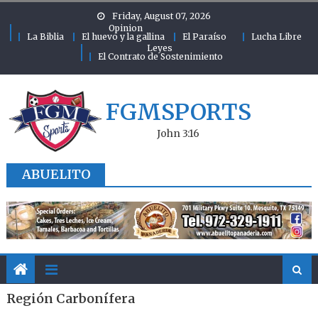
Skip to content
Friday, August 07, 2026
Opinion
La Biblia
El huevo y la gallina
El Paraíso
Lucha Libre
Leyes
El Contrato de Sostenimiento
FGMSPORTS
John 3:16
ABUELITO
Región Carbonífera