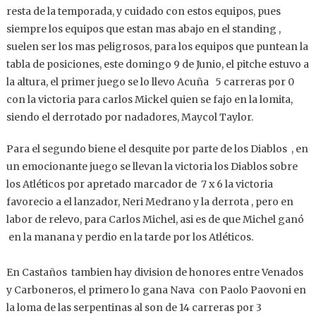
resta de la temporada, y cuidado con estos equipos, pues
siempre los equipos que estan mas abajo en el standing ,
suelen ser los mas peligrosos, para los equipos que puntean la
tabla de posiciones, este domingo 9 de Junio, el pitche estuvo a
la altura, el primer juego se lo llevo Acuña 5 carreras por 0
con la victoria para carlos Mickel quien se fajo en la lomita,
siendo el derrotado por nadadores, Maycol Taylor.
Para el segundo biene el desquite por parte de los Diablos , en
un emocionante juego se llevan la victoria los Diablos sobre
los Atléticos por apretado marcador de 7 x 6 la victoria
favorecio a el lanzador, Neri Medrano y la derrota , pero en
labor de relevo, para Carlos Michel, asi es de que Michel ganó
en la manana y perdio en la tarde por los Atléticos.
En Castaños tambien hay division de honores entre Venados
y Carboneros, el primero lo gana Nava con Paolo Paovoni en
la loma de las serpentinas al son de 14 carreras por 3