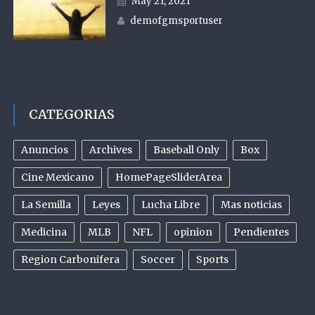
May 21, 2021
Author
demofgmsportuser
CATEGORIAS
Anuncios
Archives
Baseball Only
Box
Cine Mexicano
HomePageSliderArea
La Semilla
Leyes
Lucha Libre
Mas noticias
Medicina
MLB
NFL
opinion
Pendientes
Region Carbonifera
Soccer
Sports