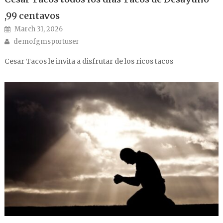
,99 centavos
Posted on
March 31, 2026
Author
demofgmsportuser
Cesar Tacos le invita a disfrutar de los ricos tacos