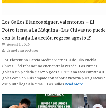
Los Gallos Blancos siguen valentones – El
Potro frena a La Máquina -Las Chivas no puede
con la franja .La acción regresa agosto 15
Posted on
August 1, 2026
Author
demofgmsportuser
Por: Florentino García Medina Viernes 31 de julio Puebla 1
Chivas 1 , “el rebaño” no encuentra la vereda -Los Pumas
golean sin piedada Juarez 5 goes a 1 -Tijuana saca empate a 0
goles con San Luís empate con sabor a victoria pues gracias a
ese punto llega a la cima – Los Gallos
Read More…