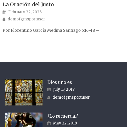
La Oración del Justo
Posted on
February 22, 2026
Author
demofgmsportuser
Por Florentino García Medina Santiago 5:16-18 –
Dios uno es
Posted on
July 19, 2018
Author
demofgmsportuser
¿Lo recuerda.?
Posted on
May 22, 2018