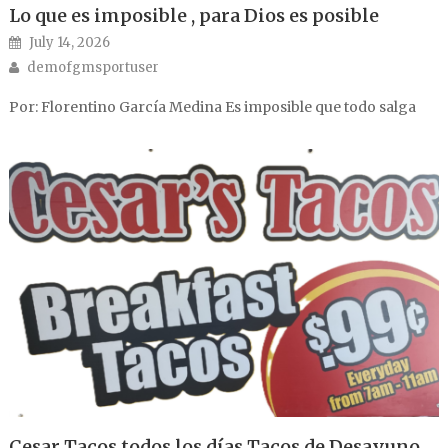
Lo que es imposible , para Dios es posible
Posted on
July 14, 2026
Author
demofgmsportuser
Por: Florentino García Medina Es imposible que todo salga
Cesar Tacos todos los días Tacos de Desayuno