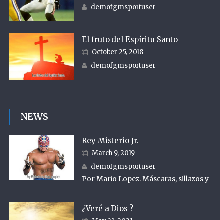
Author
demofgmsportuser
El fruto del Espíritu Santo
Posted on
October 25, 2018
Author
demofgmsportuser
NEWS
Rey Misterio Jr.
Posted on
March 9, 2019
Author
demofgmsportuser
Por Mario Lopez. Máscaras, sillazos y
¿Veré a Dios ?
Posted on