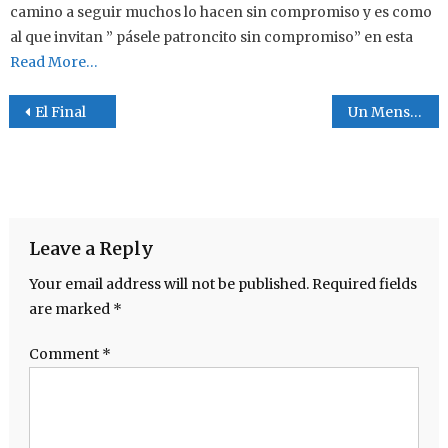
camino a seguir muchos lo hacen sin compromiso y es como
al que invitan ” pásele patroncito sin compromiso” en esta
Read More…
Post navigation
El Final
Un Mensaje aLa Conciencia
Leave a Reply
Your email address will not be published.
Required fields
are marked
*
Comment
*