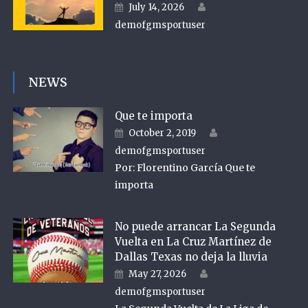
Author
Posted on
July 14, 2026
demofgmsportuser
NEWS
Que te importa
Author
Posted on
October 2, 2019
demofgmsportuser
Por: Florentino García Que te
importa
No puede arrancar La Segunda
Vuelta en La Cruz Martínez de
Dallas Texas no deja la lluvia
Author
Posted on
May 27, 2026
demofgmsportuser