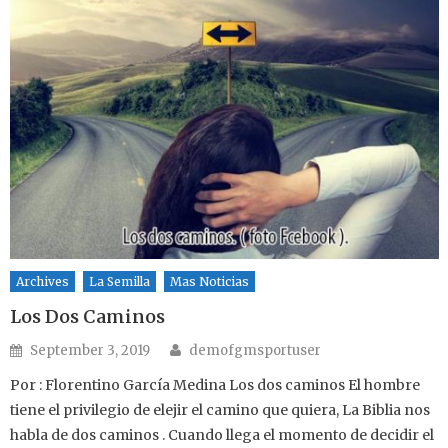
Archives
La Semilla
Mas Noticias
Los Dos Caminos
Author
Posted on
September 3, 2019
demofgmsportuser
Por : Florentino García Medina Los dos caminos El hombre
tiene el privilegio de elejir el camino que quiera, La Biblia nos
habla de dos caminos . Cuando llega el momento de decidir el