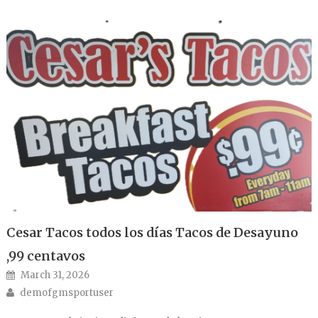
Cesar Tacos todos los días Tacos de Desayuno
,99 centavos
Posted on
March 31, 2026
Author
demofgmsportuser