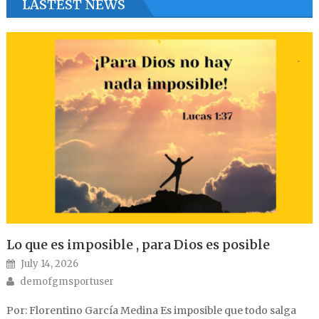
LASTEST NEWS
Lo que es imposible , para Dios es posible
Posted on
July 14, 2026
Author
demofgmsportuser
Por: Florentino García Medina Es imposible que todo salga