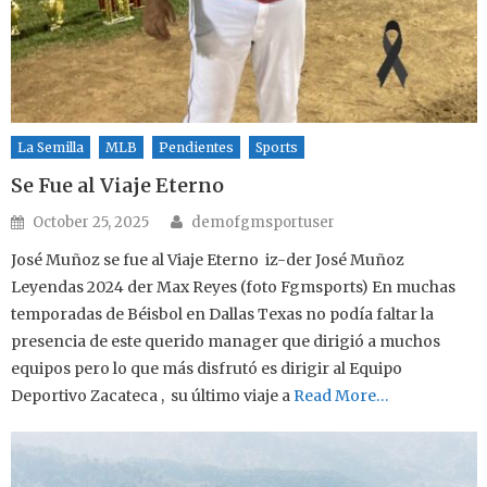
La Semilla
MLB
Pendientes
Sports
Se Fue al Viaje Eterno
Author
Posted on
October 25, 2025
demofgmsportuser
José Muñoz se fue al Viaje Eterno iz-der José Muñoz
Leyendas 2024 der Max Reyes (foto Fgmsports) En muchas
temporadas de Béisbol en Dallas Texas no podía faltar la
presencia de este querido manager que dirigió a muchos
equipos pero lo que más disfrutó es dirigir al Equipo
Deportivo Zacateca , su último viaje a
Read More…