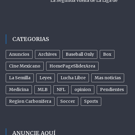
La Segunda Vuelta de La Liga de
CATEGORIAS
Anuncios
Archives
Baseball Only
Box
Cine Mexicano
HomePageSliderArea
La Semilla
Leyes
Lucha Libre
Mas noticias
Medicina
MLB
NFL
opinion
Pendientes
Region Carbonifera
Soccer
Sports
ANUNCIE AQUÍ