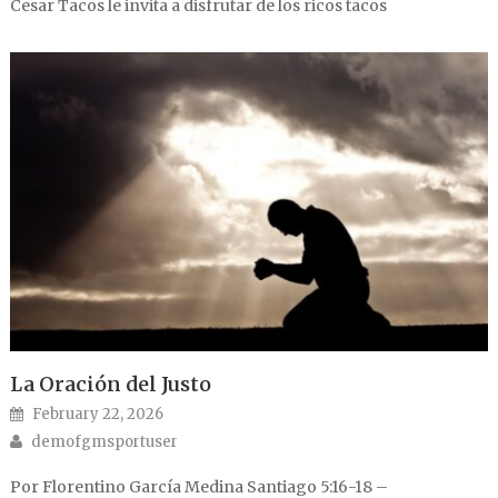
Cesar Tacos le invita a disfrutar de los ricos tacos
La Oración del Justo
Posted on
February 22, 2026
Author
demofgmsportuser
Por Florentino García Medina Santiago 5:16-18 –