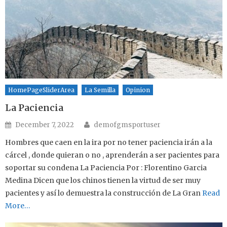
HomePageSliderArea
La Semilla
Opinion
La Paciencia
Author
Posted on
December 7, 2022
demofgmsportuser
Hombres que caen en la ira por no tener paciencia irán a la
cárcel , donde quieran o no , aprenderán a ser pacientes para
soportar su condena La Paciencia Por : Florentino Garcia
Medina Dicen que los chinos tienen la virtud de ser muy
pacientes y así lo demuestra la construcción de La Gran
Read
More…