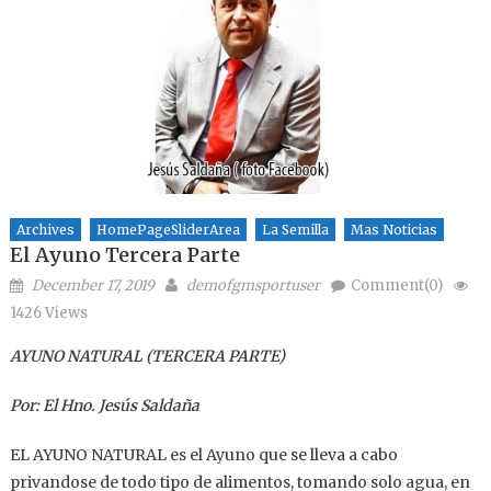
Archives
HomePageSliderArea
La Semilla
Mas Noticias
El Ayuno Tercera Parte
Posted on
Author
December 17, 2019
demofgmsportuser
Comment(0)
1426 Views
AYUNO NATURAL (TERCERA PARTE)
Por: El Hno. Jesús Saldaña
EL AYUNO NATURAL es el Ayuno que se lleva a cabo
privandose de todo tipo de alimentos, tomando solo agua, en