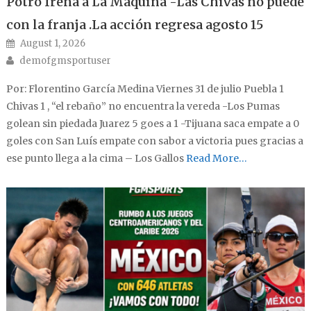
Potro frena a La Máquina -Las Chivas no puede
con la franja .La acción regresa agosto 15
Posted on
August 1, 2026
Author
demofgmsportuser
Por: Florentino García Medina Viernes 31 de julio Puebla 1
Chivas 1 , “el rebaño” no encuentra la vereda -Los Pumas
golean sin piedada Juarez 5 goes a 1 -Tijuana saca empate a 0
goles con San Luís empate con sabor a victoria pues gracias a
ese punto llega a la cima – Los Gallos
Read More…