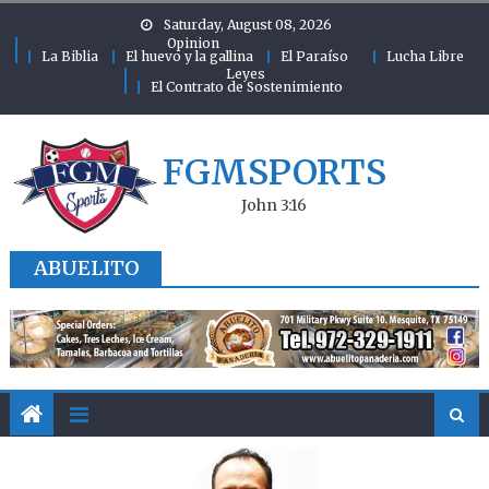
Skip to content
Saturday, August 08, 2026
Opinion
La Biblia
El huevo y la gallina
El Paraíso
Lucha Libre
Leyes
El Contrato de Sostenimiento
FGMSPORTS
John 3:16
ABUELITO