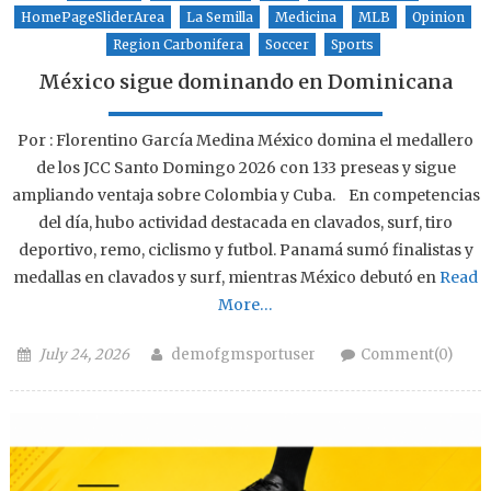
HomePageSliderArea
La Semilla
Medicina
MLB
Opinion
Region Carbonifera
Soccer
Sports
México sigue dominando en Dominicana
Por : Florentino García Medina México domina el medallero
de los JCC Santo Domingo 2026 con 133 preseas y sigue
ampliando ventaja sobre Colombia y Cuba. En competencias
del día, hubo actividad destacada en clavados, surf, tiro
deportivo, remo, ciclismo y futbol. Panamá sumó finalistas y
medallas en clavados y surf, mientras México debutó en
Read
More…
Posted on
Author
July 24, 2026
demofgmsportuser
Comment(0)