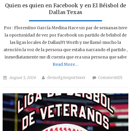
Quien es quien en Facebook y en El Béisbol de
Dallas Texas
Por : Florentino García Medina Hace un par de semanas tuve
la oportunidad de ver por Facebook un partido de béisbol de
las ligas locales de Dallas/Ft Worth y me llamó mucho la
atención la voz de la persona que estaba narrando el partido ,
inmediatamente me di cuenta que era una persona que sabe
Read More…
Posted on
Author
August 5, 2026
demofgmsportuser
Comment(0)