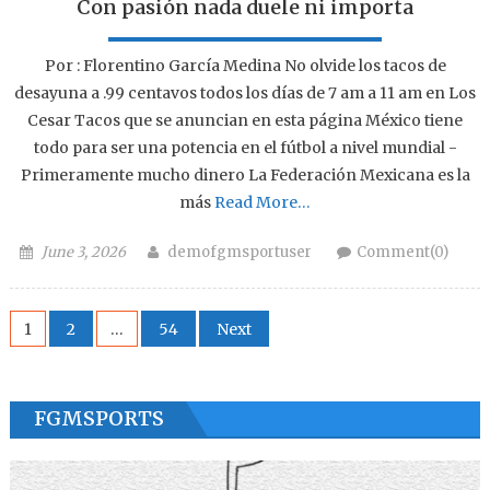
Con pasión nada duele ni importa
Por : Florentino García Medina No olvide los tacos de
desayuna a .99 centavos todos los días de 7 am a 11 am en Los
Cesar Tacos que se anuncian en esta página México tiene
todo para ser una potencia en el fútbol a nivel mundial -
Primeramente mucho dinero La Federación Mexicana es la
más
Read More…
Posted on
Author
June 3, 2026
demofgmsportuser
Comment(0)
Posts navigation
1
2
…
54
Next
FGMSPORTS