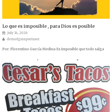
Lo que es imposible , para Dios es posible
Posted on
July 14, 2026
Author
demofgmsportuser
Por: Florentino García Medina Es imposible que todo salga