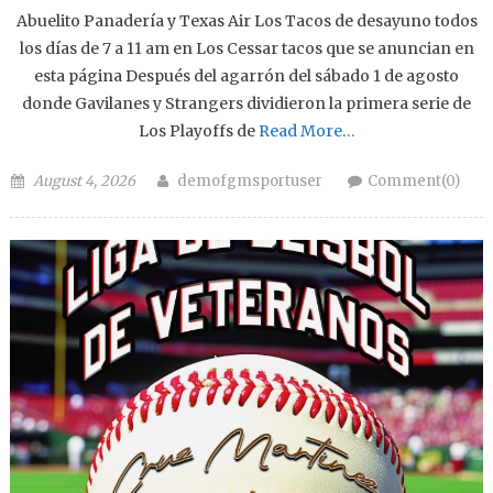
Abuelito Panadería y Texas Air Los Tacos de desayuno todos
los días de 7 a 11 am en Los Cessar tacos que se anuncian en
esta página Después del agarrón del sábado 1 de agosto
donde Gavilanes y Strangers dividieron la primera serie de
Los Playoffs de
Read More…
Posted on
Author
August 4, 2026
demofgmsportuser
Comment(0)