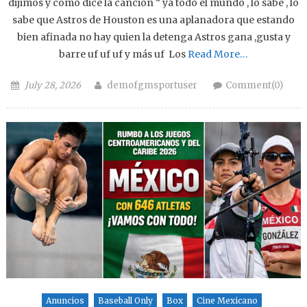
dijimos y como dice la canción “ ya todo el mundo , lo sabe , lo
sabe que Astros de Houston es una aplanadora que estando
bien afinada no hay quien la detenga Astros gana ,gusta y
barre uf uf uf y más uf Los
Read More…
Posted on
Author
July 28, 2026
demofgmsportuser
Comment(0)
Anuncios
Baseball Only
Box
Cine Mexicano