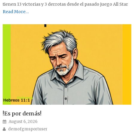
tienen 13 victorias y 3 derrotas desde el pasado juego All Star
Read More…
!Es por demás!
Posted on
August 6, 2026
Author
demofgmsportuser