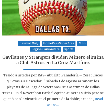
Baseball Only
HomePageSliderArea
MLB
Region Carbonifera
Sports
Gavilanes y Strangers dividen Minero elimina
a Club Astros en La Cruz Martínez
Traido a ustedes por RAS- Abuelito Panadería – Cesar Tacos
y Texas Air Pescador El sábado 1 de agosto arrancan los
playoffs de La Liga de Veteranos Cruz Martinez de Dallas
Texas . En el Reverchon Park el equipo Mineros sufrió pero se
quedó con la victoria en el primero de la doble jornada ,
Read
More…