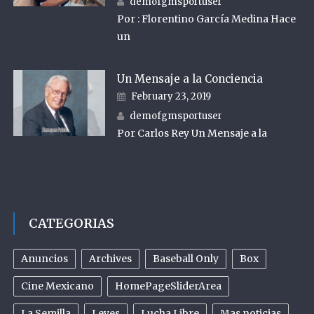
Author
demofgmsportuser
Por : Florentino García Medina Hace
un
Un Mensaje a la Conciencia
Posted on
February 23, 2019
Author
demofgmsportuser
Por Carlos Rey Un Mensaje a la
CATEGORIAS
Anuncios
Archives
Baseball Only
Box
Cine Mexicano
HomePageSliderArea
La Semilla
Leyes
Lucha Libre
Mas noticias