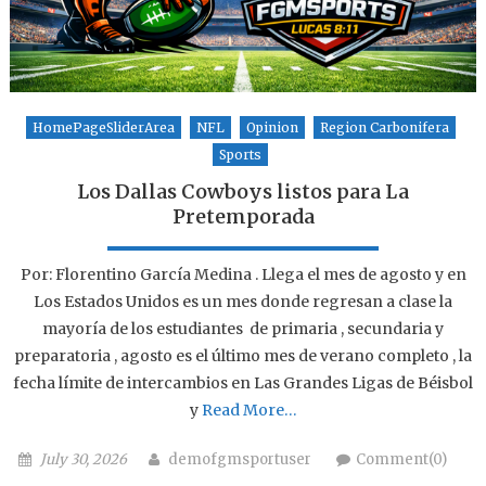
HomePageSliderArea
NFL
Opinion
Region Carbonifera
Sports
Los Dallas Cowboys listos para La
Pretemporada
Por: Florentino García Medina . Llega el mes de agosto y en
Los Estados Unidos es un mes donde regresan a clase la
mayoría de los estudiantes de primaria , secundaria y
preparatoria , agosto es el último mes de verano completo , la
fecha límite de intercambios en Las Grandes Ligas de Béisbol
y
Read More…
Posted on
Author
July 30, 2026
demofgmsportuser
Comment(0)