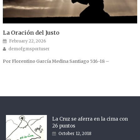
La Oración del Justo
Posted on
February 22, 2026
Author
demofgmsportuser
Por Florentino García Medina Santiago 5:16-18 –
La Cruz se aferra en la cima con
26 puntos
Posted on
October 12, 2018