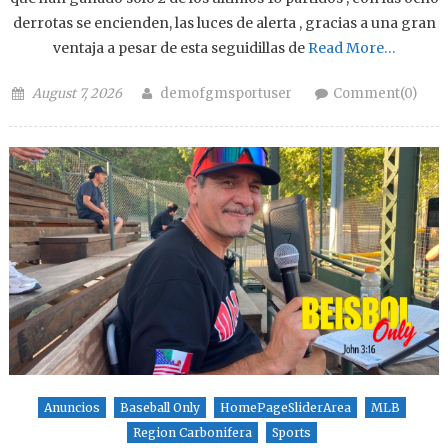
derrotas se encienden, las luces de alerta , gracias a una gran
ventaja a pesar de esta seguidillas de
Read More…
Posted on
Author
August 7, 2026
demofgmsportuser
Comment(0)
Anuncios
Baseball Only
HomePageSliderArea
MLB
Region Carbonifera
Sports