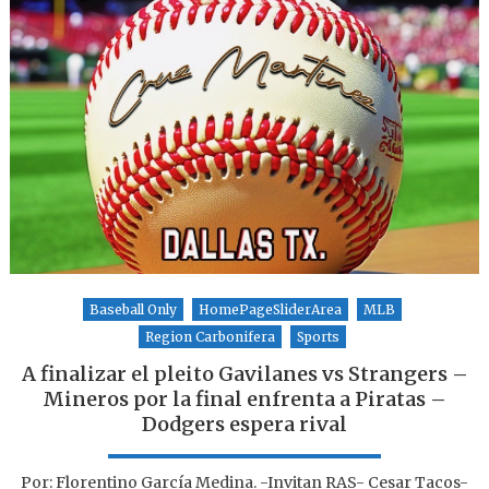
Baseball Only
HomePageSliderArea
MLB
Region Carbonifera
Sports
A finalizar el pleito Gavilanes vs Strangers –
Mineros por la final enfrenta a Piratas –
Dodgers espera rival
Por: Florentino García Medina. -Invitan RAS- Cesar Tacos-