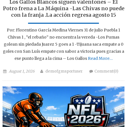
Los Gallos Blancos siguen valentones – El
Potro frena a La Máquina -Las Chivas no puede
con la franja .La acción regresa agosto 15
Por: Florentino García Medina Viernes 31 de julio Puebla 1
Chivas 1 , “el rebaño” no encuentra la vereda -Los Pumas
golean sin piedada Juarez 5 goes a 1 -Tijuana saca empate a 0
goles con San Luís empate con sabor a victoria pues gracias a
ese punto llega a la cima – Los Gallos
Read More…
Posted on
Author
August 1, 2026
demofgmsportuser
Comment(0)