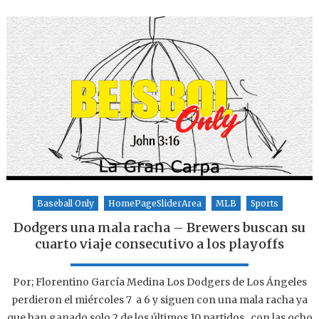
Baseball Only
HomePageSliderArea
MLB
Sports
Dodgers una mala racha – Brewers buscan su
cuarto viaje consecutivo a los playoffs
Por; Florentino García Medina Los Dodgers de Los Ángeles
perdieron el miércoles 7 a 6 y siguen con una mala racha ya
que han ganado solo 2 de los últimos 10 partidos , con las ocho