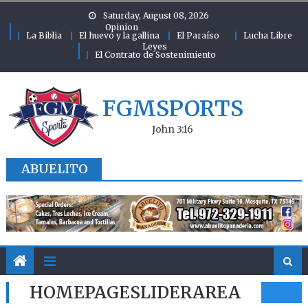
Skip to content
Saturday, August 08, 2026
Opinion
La Biblia
El huevo y la gallina
El Paraíso
Lucha Libre
Leyes
El Contrato de Sostenimiento
FGMSPORTS
John 3:16
ABUELITO
HOMEPAGESLIDERAREA