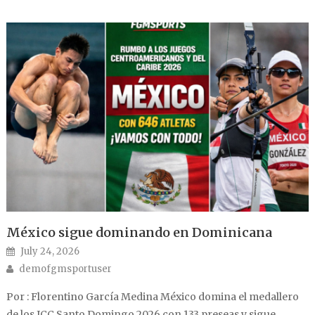
México sigue dominando en Dominicana
Posted on
July 24, 2026
Author
demofgmsportuser
Por : Florentino García Medina México domina el medallero
de los JCC Santo Domingo 2026 con 133 preseas y sigue