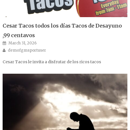
Cesar Tacos todos los días Tacos de Desayuno
,99 centavos
Posted on
March 31, 2026
Author
demofgmsportuser
Cesar Tacos le invita a disfrutar de los ricos tacos