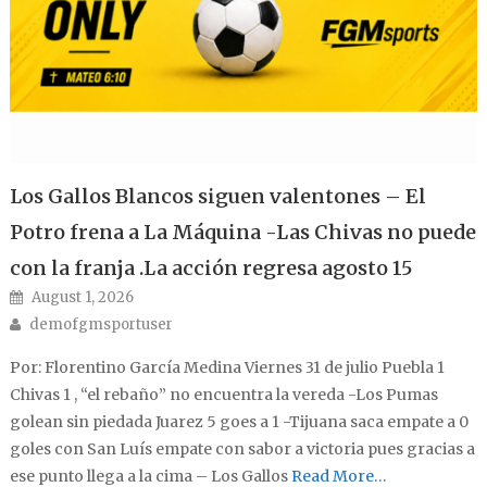
Los Gallos Blancos siguen valentones – El
Potro frena a La Máquina -Las Chivas no puede
con la franja .La acción regresa agosto 15
Posted on
August 1, 2026
Author
demofgmsportuser
Por: Florentino García Medina Viernes 31 de julio Puebla 1
Chivas 1 , “el rebaño” no encuentra la vereda -Los Pumas
golean sin piedada Juarez 5 goes a 1 -Tijuana saca empate a 0
goles con San Luís empate con sabor a victoria pues gracias a
ese punto llega a la cima – Los Gallos
Read More…