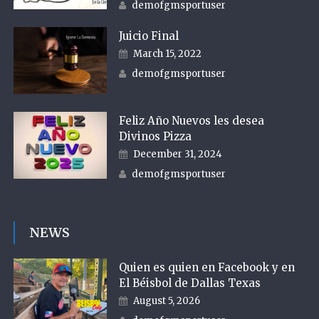
Author
demofgmsportuser
Juicio Final
Posted on
March 15, 2022
Author
demofgmsportuser
Feliz Año Nuevos les desea
Divinos Pizza
Posted on
December 31, 2024
Author
demofgmsportuser
NEWS
Quien es quien en Facebook y en
El Béisbol de Dallas Texas
Posted on
August 5, 2026