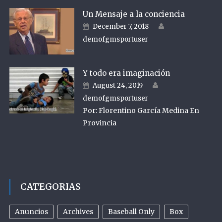
Un Mensaje a la conciencia
Author
Posted on
December 7, 2018
demofgmsportuser
Y todo era imaginación
Author
Posted on
August 24, 2019
demofgmsportuser
Por: Florentino García Medina En
Provincia
CATEGORIAS
Anuncios
Archives
Baseball Only
Box