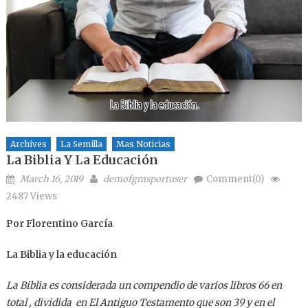
Archives
La Semilla
Mas Noticias
La Biblia Y La Educación
Posted on
Author
March 16, 2019
demofgmsportuser
Comment(0)
2487 Views
Por Florentino García
La Biblia y la educación
La Biblia es considerada un compendio de varios libros 66 en
total , dividida en El Antiguo Testamento que son 39 y en el