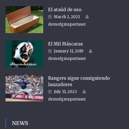
El ataúd de uso.
Author
Posted on
March 2, 2021
demofgmsportuser
El Mil Máscaras
Author
Posted on
January 11, 2019
demofgmsportuser
Rangers sigue consiguiendo
lanzadores
Author
Posted on
July 31, 2023
demofgmsportuser
NEWS