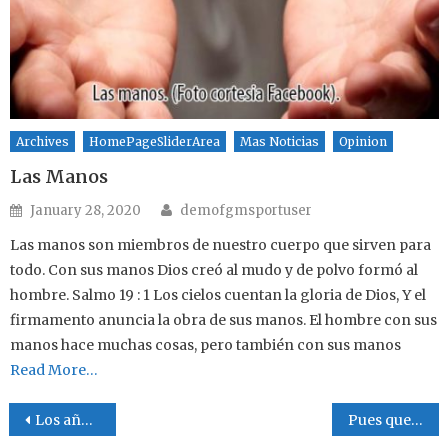
Archives
HomePageSliderArea
Mas Noticias
Opinion
Las Manos
Author
Posted on
January 28, 2020
demofgmsportuser
Las manos son miembros de nuestro cuerpo que sirven para
todo. Con sus manos Dios creó al mudo y de polvo formó al
hombre. Salmo 19 : 1 Los cielos cuentan la gloria de Dios, Y el
firmamento anuncia la obra de sus manos. El hombre con sus
manos hace muchas cosas, pero también con sus manos
Read More…
Post navigation
Los años 60’s
Pues que leen