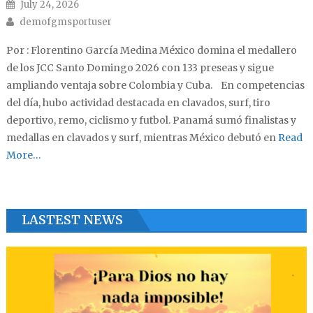
Posted on
July 24, 2026
Author
demofgmsportuser
Por : Florentino García Medina México domina el medallero
de los JCC Santo Domingo 2026 con 133 preseas y sigue
ampliando ventaja sobre Colombia y Cuba. En competencias
del día, hubo actividad destacada en clavados, surf, tiro
deportivo, remo, ciclismo y futbol. Panamá sumó finalistas y
medallas en clavados y surf, mientras México debutó en
Read
More…
LASTEST NEWS