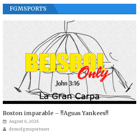
FGMSPORTS
Boston imparable – !!Aguas Yankees!!
Posted on
August 6, 2026
Author
demofgmsportuser