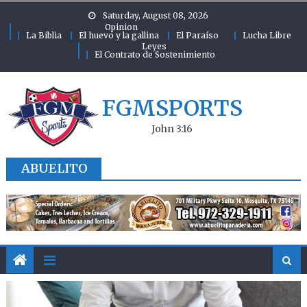
Skip to content
Saturday, August 08, 2026
Opinion
La Biblia
El huevo y la gallina
El Paraíso
Lucha Libre
Leyes
El Contrato de Sostenimiento
FGMSPORTS
John 3:16
ABUELITO