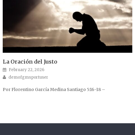
La Oración del Justo
Posted on
February 22, 2026
Author
demofgmsportuser
Por Florentino García Medina Santiago 5:16-18 –