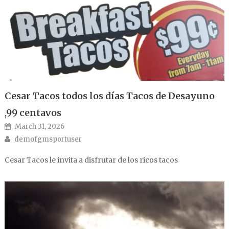
Cesar Tacos todos los días Tacos de Desayuno
,99 centavos
Posted on
March 31, 2026
Author
demofgmsportuser
Cesar Tacos le invita a disfrutar de los ricos tacos