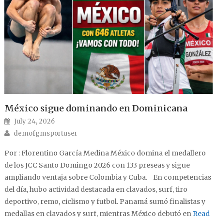
México sigue dominando en Dominicana
Posted on
July 24, 2026
Author
demofgmsportuser
Por : Florentino García Medina México domina el medallero
de los JCC Santo Domingo 2026 con 133 preseas y sigue
ampliando ventaja sobre Colombia y Cuba. En competencias
del día, hubo actividad destacada en clavados, surf, tiro
deportivo, remo, ciclismo y futbol. Panamá sumó finalistas y
medallas en clavados y surf, mientras México debutó en
Read