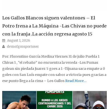
Los Gallos Blancos siguen valentones – El
Potro frena a La Máquina -Las Chivas no puede
con la franja .La acción regresa agosto 15
Posted on
August 1, 2026
Author
demofgmsportuser
Por: Florentino García Medina Viernes 31 de julio Puebla 1
Chivas 1 , “el rebaño” no encuentra la vereda -Los Pumas
golean sin piedada Juarez 5 goes a 1 -Tijuana saca empate a 0
goles con San Luís empate con sabor a victoria pues gracias a
ese punto llega a la cima – Los Gallos
Read More…