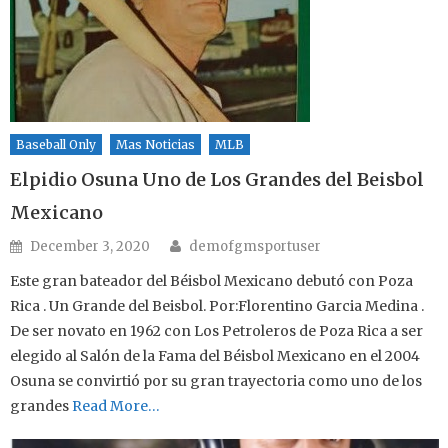
Baseball Only
Mas Noticias
MLB
Elpidio Osuna Uno de Los Grandes del Beisbol
Mexicano
Author
Posted on
December 3, 2020
demofgmsportuser
Este gran bateador del Béisbol Mexicano debutó con Poza
Rica . Un Grande del Beisbol. Por:Florentino Garcia Medina .
De ser novato en 1962 con Los Petroleros de Poza Rica a ser
elegido al Salón de la Fama del Béisbol Mexicano en el 2004
Osuna se convirtió por su gran trayectoria como uno de los
grandes
Read More…