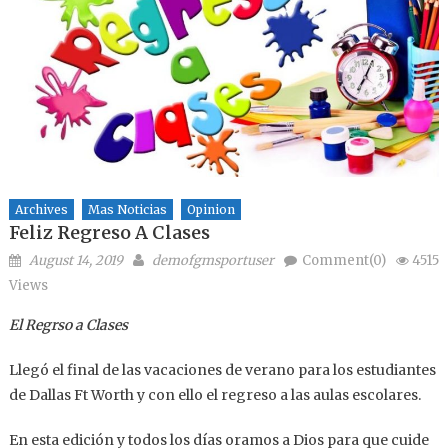
Archives
Mas Noticias
Opinion
Feliz Regreso A Clases
Posted on
Author
August 14, 2019
demofgmsportuser
Comment(0)
4515
Views
El Regrso a Clases
Llegó el final de las vacaciones de verano para los estudiantes
de Dallas Ft Worth y con ello el regreso a las aulas escolares.
En esta edición y todos los días oramos a Dios para que cuide