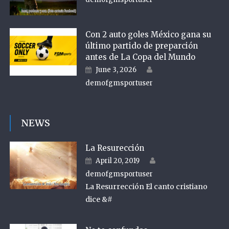
Con 2 auto goles México gana su
último partido de preparción
antes de La Copa del Mundo
Author
Posted on
June 3, 2026
demofgmsportuser
NEWS
La Resurección
Author
Posted on
April 20, 2019
demofgmsportuser
La Resurrección El canto cristiano
dice &#