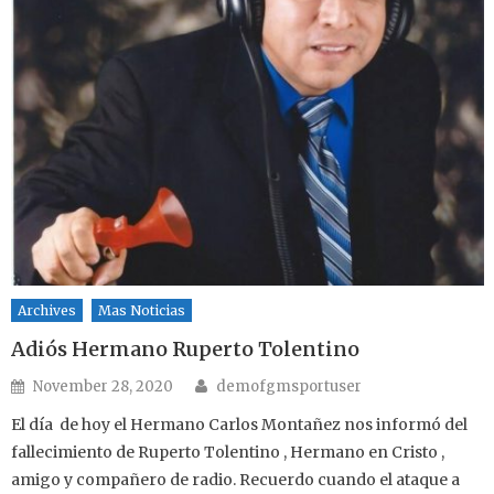
Archives
Mas Noticias
Adiós Hermano Ruperto Tolentino
Author
Posted on
November 28, 2020
demofgmsportuser
El día de hoy el Hermano Carlos Montañez nos informó del
fallecimiento de Ruperto Tolentino , Hermano en Cristo ,
amigo y compañero de radio. Recuerdo cuando el ataque a