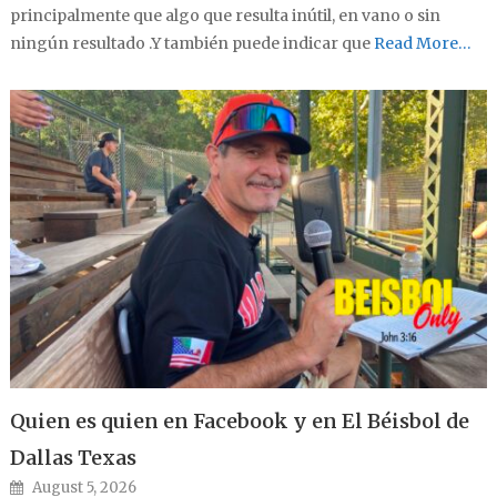
principalmente que algo que resulta inútil, en vano o sin
ningún resultado .Y también puede indicar que
Read More…
Quien es quien en Facebook y en El Béisbol de
Dallas Texas
Posted on
August 5, 2026