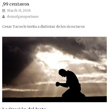
,99 centavos
Posted on
March 31, 2026
Author
demofgmsportuser
Cesar Tacos le invita a disfrutar de los ricos tacos