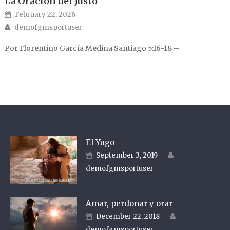
La Oración del Justo
Posted on
February 22, 2026
Author
demofgmsportuser
Por Florentino García Medina Santiago 5:16-18 –
El Yugo
Author
Posted on
September 3, 2019
demofgmsportuser
Amar, perdonar y orar
Author
Posted on
December 22, 2018
demofgmsportuser