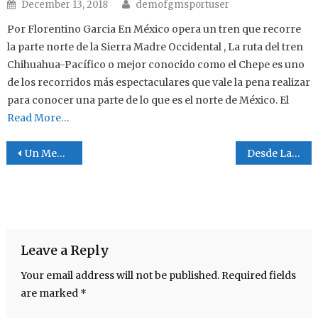
Author
Posted on
December 13, 2018
demofgmsportuser
Por Florentino Garcia En México opera un tren que recorre
la parte norte de la Sierra Madre Occidental , La ruta del tren
Chihuahua-Pacífico o mejor conocido como el Chepe es uno
de los recorridos más espectaculares que vale la pena realizar
para conocer una parte de lo que es el norte de México. El
Read More…
Post navigation
Un Mensahe a la Conciencua
Desde La Carbonifera
Leave a Reply
Your email address will not be published.
Required fields
are marked
*