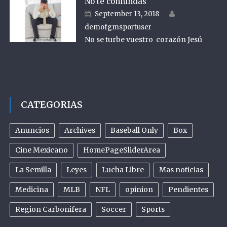
No te confundas
Author
Posted on
September 13, 2018
demofgmsportuser
No se turbe vuestro corazón Jesú
CATEGORIAS
Anuncios
Archives
Baseball Only
Box
Cine Mexicano
HomePageSliderArea
La Semilla
Leyes
Lucha Libre
Mas noticias
Medicina
MLB
NFL
opinion
Pendientes
Region Carbonifera
Soccer
Sports