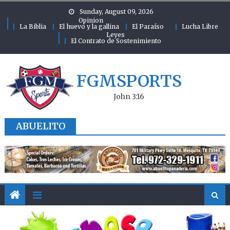
Skip to content
Sunday, August 09, 2026
Opinion
La Biblia
El huevo y la gallina
El Paraíso
Lucha Libre
Leyes
El Contrato de Sostenimiento
FGMSPORTS
John 3:16
ABUELITO