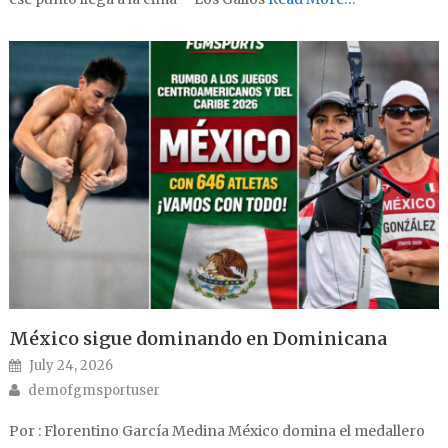
México sigue dominando en Dominicana
Posted on
July 24, 2026
Author
demofgmsportuser
Por : Florentino García Medina México domina el medallero