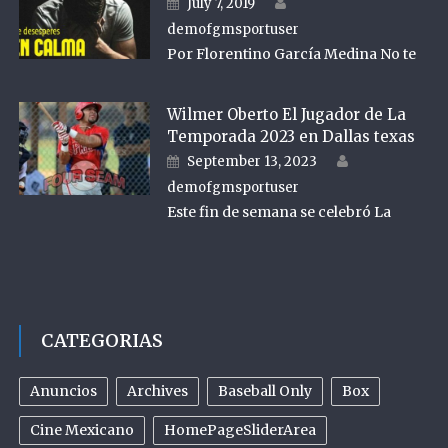
Posted on
July 7, 2019
demofgmsportuser
Por Florentino García Medina No te
Wilmer Oberto El Jugador de La
Temporada 2023 en Dallas texas
Author
Posted on
September 13, 2023
demofgmsportuser
Este fin de semana se celebró La
CATEGORIAS
Anuncios
Archives
Baseball Only
Box
Cine Mexicano
HomePageSliderArea