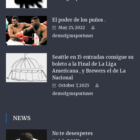
El poder de los puños .
Author
Posted on
May 25, 2022
demofgmsportuser
Seattle en 15 entradas consigue su
boleto a la Final de La Liga
Americana , y Brewers el de La
Nacional
Author
Posted on
October 7, 2025
demofgmsportuser
NEWS
No te desesperes
Author