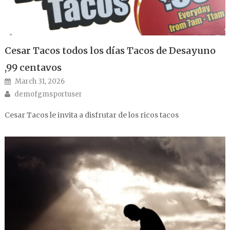
Cesar Tacos todos los días Tacos de Desayuno
,99 centavos
Posted on
March 31, 2026
Author
demofgmsportuser
Cesar Tacos le invita a disfrutar de los ricos tacos