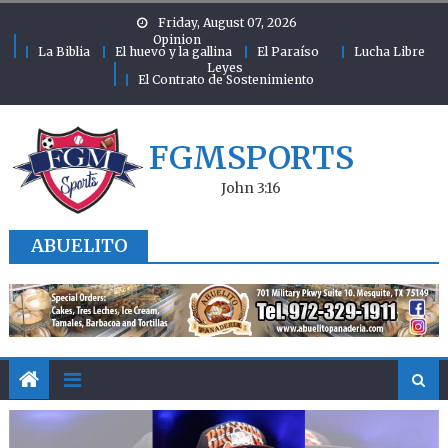
Skip to content
Friday, August 07, 2026
Opinion
La Biblia
El huevo y la gallina
El Paraíso
Lucha Libre
Leyes
El Contrato de Sostenimiento
FGMSPORTS
John 3:16
ABUELITO