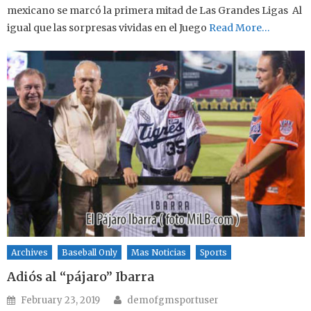
mexicano se marcó la primera mitad de Las Grandes Ligas Al
igual que las sorpresas vividas en el Juego
Read More…
Archives
Baseball Only
Mas Noticias
Sports
Adiós al “pájaro” Ibarra
Author
Posted on
February 23, 2019
demofgmsportuser