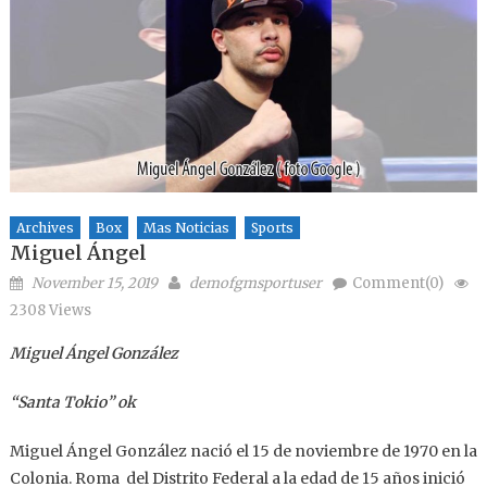
Archives
Box
Mas Noticias
Sports
Miguel Ángel
Posted on
Author
November 15, 2019
demofgmsportuser
Comment(0)
2308 Views
Miguel Ángel González
“Santa Tokio” ok
Miguel Ángel González nació el 15 de noviembre de 1970 en la
Colonia. Roma del Distrito Federal a la edad de 15 años inició