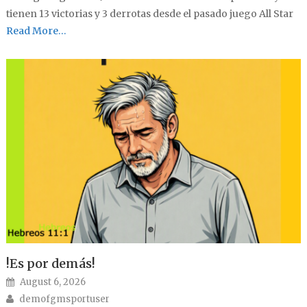
tienen 13 victorias y 3 derrotas desde el pasado juego All Star
Read More…
!Es por demás!
Posted on
August 6, 2026
Author
demofgmsportuser