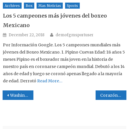
Archives
Box
Mas Noticias
Sports
Los 5 campeones más jóvenes del boxeo
Mexicano
Author
Posted on
December 22, 2018
demofgmsportuser
Por Información Google. Los 5 campeones mundiales más
jóvenes del Boxeo Mexicano. 1. Pipino Cuevas Edad: 18 años 5
meses Pipino es el boxeador más joven en la historia de
nuestro país en coronarse campeón mundial. Debutó a los 14
años de edad y luego se coronó apenas llegado a la mayoría
de edad. Derrotó
Read More…
Post navigation
Washington campeón de La Serie a Mundial
Corazón de Acero