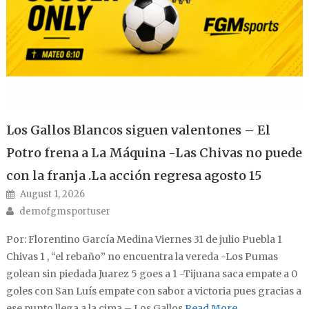
Los Gallos Blancos siguen valentones – El
Potro frena a La Máquina -Las Chivas no puede
con la franja .La acción regresa agosto 15
Posted on
August 1, 2026
Author
demofgmsportuser
Por: Florentino García Medina Viernes 31 de julio Puebla 1
Chivas 1 , “el rebaño” no encuentra la vereda -Los Pumas
golean sin piedada Juarez 5 goes a 1 -Tijuana saca empate a 0
goles con San Luís empate con sabor a victoria pues gracias a
ese punto llega a la cima – Los Gallos
Read More…