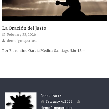
La Oración del Justo
Posted on
February 22, 2026
Author
demofgmsportuser
Por Florentino García Medina Santiago 5:16-18 –
No se borra
Author
Posted on
February 4, 2023
demofgmsportuser