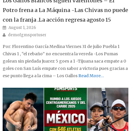
Los Gallos Blancos siguen valentones – El
Potro frena a La Máquina -Las Chivas no puede
con la franja .La acción regresa agosto 15
Posted on
August 1, 2026
Author
demofgmsportuser
Por: Florentino García Medina Viernes 31 de julio Puebla 1
Chivas 1 , “el rebaño” no encuentra la vereda -Los Pumas
golean sin piedada Juarez 5 goes a 1 -Tijuana saca empate a 0
goles con San Luís empate con sabor a victoria pues gracias a
ese punto llega a la cima – Los Gallos
Read More…