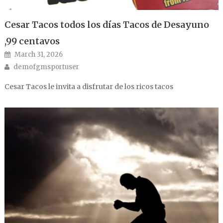
Cesar Tacos todos los días Tacos de Desayuno
,99 centavos
Posted on
March 31, 2026
Author
demofgmsportuser
Cesar Tacos le invita a disfrutar de los ricos tacos