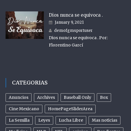
Dios nunca se equivoca .
Posted on
January 9, 2021
Author
demofgmsportuser
Dios nunca se equivoca . Por:
Florentino Garcí
CATEGORIAS
Anuncios
Archives
Baseball Only
Box
Cine Mexicano
HomePageSliderArea
La Semilla
Leyes
Lucha Libre
Mas noticias