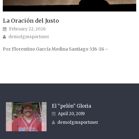
La Oración del Justo
Posted on
February 22, 2026
Author
demofgmsportuser
Por Florentino García Medina Santiago 5:16-18 –
El “pelón” Gloria
Posted on
April 20, 2019
Author
demofgmsportuser