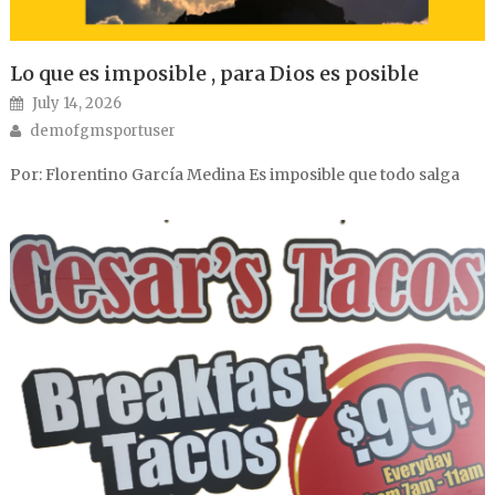
Lo que es imposible , para Dios es posible
Posted on
July 14, 2026
Author
demofgmsportuser
Por: Florentino García Medina Es imposible que todo salga