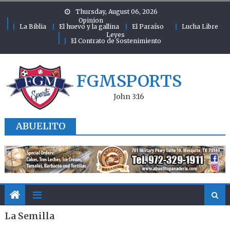
Skip to content
Thursday, August 06, 2026
Opinion
La Biblia
El huevo y la gallina
El Paraíso
Lucha Libre
Leyes
El Contrato de Sostenimiento
FGMSPORTS
John 3:16
ABUELITO
La Semilla