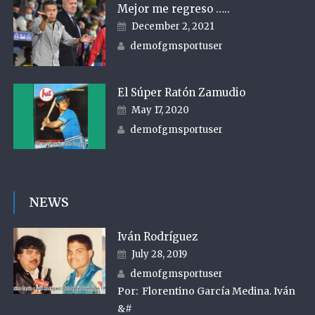
Mejor me regreso …..
Posted on
December 2, 2021
Author
demofgmsportuser
El Súper Ratón Zamudio
Posted on
May 17, 2020
Author
demofgmsportuser
NEWS
Iván Rodríguez
Posted on
July 28, 2019
Author
demofgmsportuser
Por: Florentino García Medina. Iván
&#