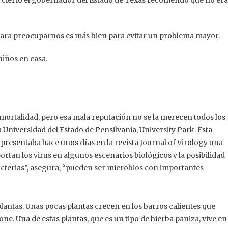
 es cierto el gobernador del Estado de Texas recomendó que no era
s para preocuparnos es más bien para evitar un problema mayor.
niños en casa.
 mortalidad, pero esa mala reputación no se la merecen todos los
a Universidad del Estado de Pensilvania, University Park. Esta
 presentaba hace unos días en la revista Journal of Virology una
ortan los virus en algunos escenarios biológicos y la posibilidad
 bacterias”, asegura, “pueden ser microbios con importantes
lantas. Unas pocas plantas crecen en los barros calientes que
ne. Una de estas plantas, que es un tipo de hierba paniza, vive en