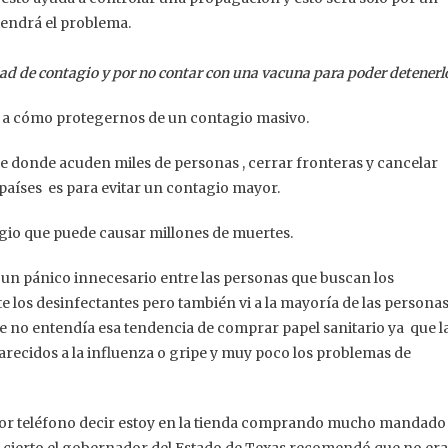
tendrá el problema.
dad de contagio y por no contar con una vacuna para poder detenerl
 a cómo protegernos de un contagio masivo.
ase donde acuden miles de personas , cerrar fronteras y cancelar
 países es para evitar un contagio mayor.
agio que puede causar millones de muertes.
un pánico innecesario entre las personas que buscan los
los desinfectantes pero también vi a la mayoría de las persona
que no entendía esa tendencia de comprar papel sanitario ya que l
recidos a la influenza o gripe y muy poco los problemas de
por teléfono decir estoy en la tienda comprando mucho mandado