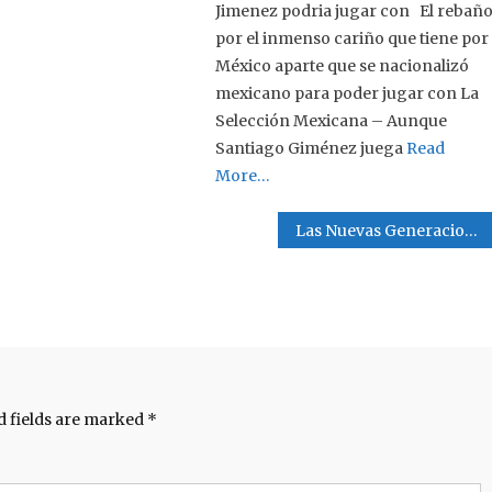
Jimenez podria jugar con El rebañ
por el inmenso cariño que tiene por
México aparte que se nacionalizó
mexicano para poder jugar con La
Selección Mexicana – Aunque
Santiago Giménez juega
Read
More…
Las Nuevas Generaciones
d fields are marked
*