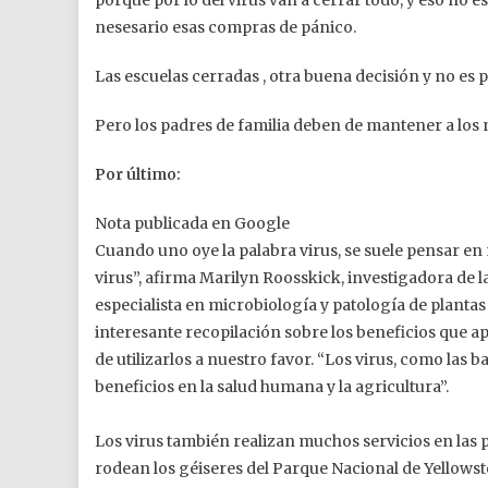
porque por lo del virus van a cerrar todo, y eso no
nesesario esas compras de pánico.
Las escuelas cerradas , otra buena decisión y no e
Pero los padres de familia deben de mantener a los 
Por último:
Nota publicada en Google
Cuando uno oye la palabra virus, se suele pensar en
virus”, afirma Marilyn Roosskick, investigadora de l
especialista en microbiología y patología de plantas
interesante recopilación sobre los beneficios que ap
de utilizarlos a nuestro favor. “Los virus, como las
beneficios en la salud humana y la agricultura”.
Los virus también realizan muchos servicios en las p
rodean los géiseres del Parque Nacional de Yellowsto