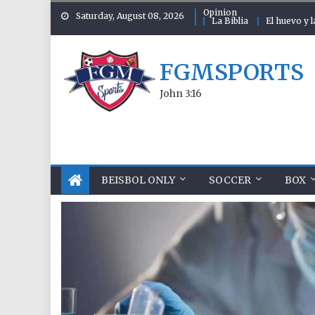
Skip to content
Opinion
Saturday, August 08, 2026
La Biblia
El huevo y l
FGMSPORTS
John 3:16
BEISBOL ONLY
SOCCER
BOX