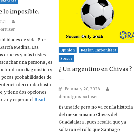
iderArea
e lo imposible.
Author
n
2021
ortuser
bilidades de vida. Por:
García Medina. Las
Opinion
Region Carbonifera
s crueles y más tristes
Soccer
scuchar una persona , es
¿ Un argentino en Chivas ?
octor da un diagnóstico y
ne pocas probabilidades de
—
 sentencia derrumba hasta
Author
Posted on
February 20, 2026
e, y tiene dos opciones
demofgmsportuser
orar y esperar el
Read
Es una ide pero no va con la historia
del mexicanisimo Chivas del
Guadalajara , pues resulta que ya
soltaron el rollo que Santiago