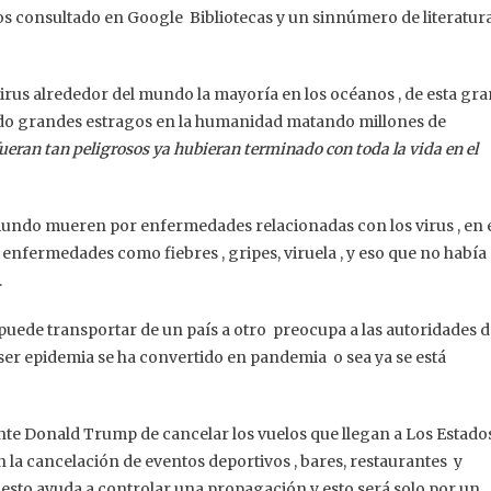
 consultado en Google Bibliotecas y un sinnúmero de literatur
irus alrededor del mundo la mayoría en los océanos , de esta gra
do grandes estragos en la humanidad matando millones de
fueran tan peligrosos ya hubieran terminado con toda la vida en el
undo mueren por enfermedades relacionadas con los virus , en 
nfermedades como fiebres , gripes, viruela , y eso que no había
.
 puede transportar de un país a otro preocupa a las autoridades 
 ser epidemia se ha convertido en pandemia o sea ya se está
nte Donald Trump de cancelar los vuelos que llegan a Los Estado
la cancelación de eventos deportivos , bares, restaurantes y
 esto ayuda a controlar una propagación y esto será solo por un