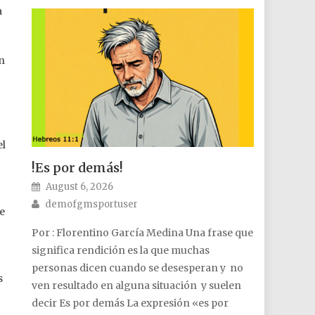
a
n
el
!Es por demás!
Posted on
August 6, 2026
Author
demofgmsportuser
de
Por : Florentino García Medina Una frase que
significa rendición es la que muchas
personas dicen cuando se desesperan y no
s
ven resultado en alguna situación y suelen
decir Es por demás La expresión «es por