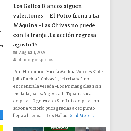
Los Gallos Blancos siguen
valentones – El Potro frena a La
Máquina -Las Chivas no puede
o
con la franja .La acción regresa
agosto 15
es
Posted on
August 1, 2026
Author
demofgmsportuser
Por: Florentino García Medina Viernes 31 de
julio Puebla 1 Chivas 1 , “el rebaño” no
encuentra la vereda -Los Pumas golean sin
piedada Juarez 5 goes a 1 -Tijuana saca
empate a 0 goles con San Luís empate con
sabor a victoria pues gracias a ese punto
llega a la cima – Los Gallos
Read More…