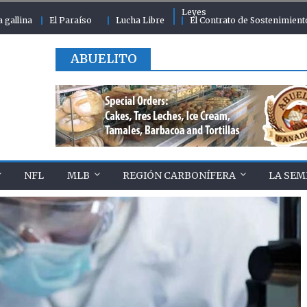
Leyes
a gallina
El Paraíso
Lucha Libre
El Contrato de Sostenimient
ABUELITO
NFL
MLB
REGIÓN CARBONÍFERA
LA SEM