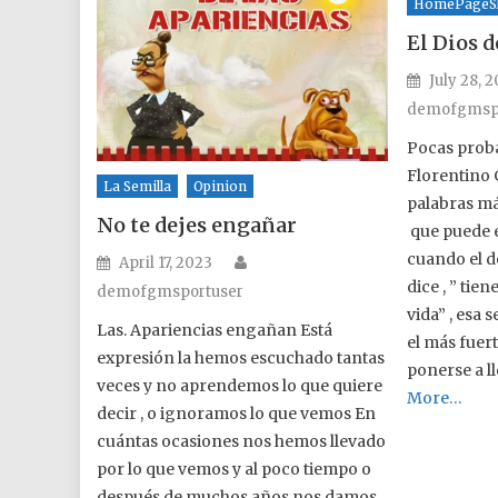
HomePageSl
El Dios d
Posted o
July 28, 
demofgmsp
Pocas proba
Florentino 
La Semilla
Opinion
palabras má
No te dejes engañar
que puede e
Author
cuando el d
Posted on
April 17, 2023
dice , ” tie
demofgmsportuser
vida” , esa
Las. Apariencias engañan Está
el más fuert
expresión la hemos escuchado tantas
ponerse a ll
veces y no aprendemos lo que quiere
More…
decir , o ignoramos lo que vemos En
cuántas ocasiones nos hemos llevado
por lo que vemos y al poco tiempo o
después de muchos años nos damos