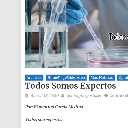
Archives
HomePageSliderArea
Mas Noticias
Opin
Todos Somos Expertos
Posted on
Author
March 18, 2020
demofgmsportuser
Comment
Por: Florentino García Medina
Todos son expertos