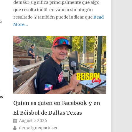
demás» significa principalmente que algo
que resulta inútil, en vano o sin ningún
resultado .Y también puede indicar que
Read
o.
More…
s
as
Quien es quien en Facebook y en
El Béisbol de Dallas Texas
Posted on
August 5, 2026
Author
demofgmsportuser