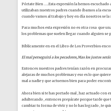
Pórtate Bien …..Esta expresión la hemos escuchado a
utilizaban nuestros padres cuando íbamos a la escuel
cuando vamos al trabajo y hoy en día nosotros se la 
Para muchos esta expresión no es otra cosa que una 
los problemas que suelen llegar cuando alguien se 
Bíblicamente en en el Libro de Los Proverbios enco
El mal perseguirá a los pecadores,Mas los justos será
Entonces nuestros padres tenían razón en procurar 
alejaras de muchos problemas y eso es lo que quier
mal a nadie y que actuemos bien para poder encontr
Ahora bien si te has portado mal , haz actuado con
adulterando , entonces prepárate porque tarde que 
cambiar tu forma de vivir y no lo has logrado , te qu