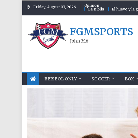
Skip to content
Opinion
Friday, August 07, 2026
La Biblia
El huevo y la g
FGMSPORTS
John 3:16
BEISBOL ONLY
SOCCER
BOX