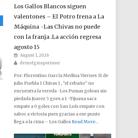
Los Gallos Blancos siguen
valentones – El Potro frena a La
Máquina -Las Chivas no puede
con la franja .La acción regresa
agosto 15
Posted on
August 1, 2026
Author
demofgmsportuser
Por: Florentino García Medina Viernes 31 de
julio Puebla 1 Chivas 1 , “el rebaño” no
encuentra la vereda -Los Pumas golean sin
piedada Juarez 5 goes a 1 -Tijuana saca
empate a 0 goles con San Luís empate con
sabor a victoria pues gracias a ese punto
llega a la cima – Los Gallos
Read More…