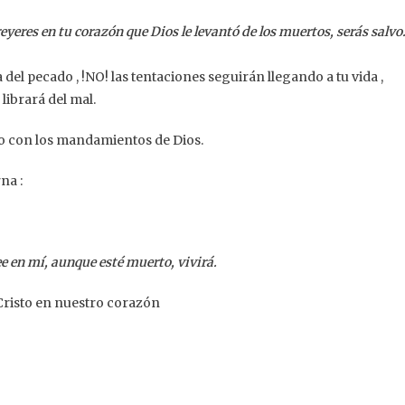
reyeres en tu corazón que Dios le levantó de los muertos, serás salvo
del pecado , !NO! las tentaciones seguirán llegando a tu vida ,
 librará del mal.
o con los mandamientos de Dios.
na :
ree en mí, aunque esté muerto, vivirá.
Cristo en nuestro corazón