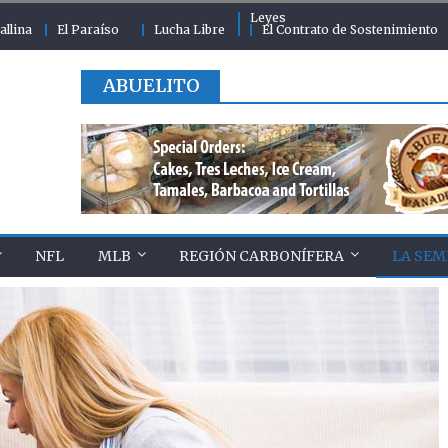
Leyes
allina
El Paraíso
Lucha Libre
El Contrato de Sostenimiento
ABUELITO
NFL
MLB
REGIÓN CARBONÍFERA
LA SEM