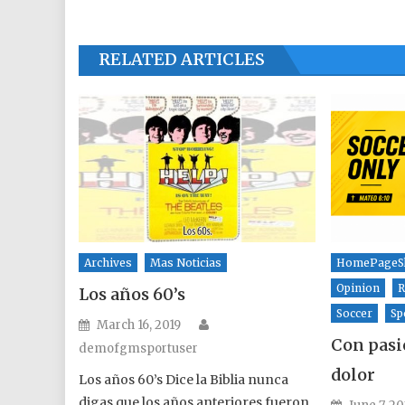
RELATED ARTICLES
Archives
Mas Noticias
HomePageSl
Opinion
R
Los años 60’s
Soccer
Sp
Author
Posted on
March 16, 2019
Con pasi
demofgmsportuser
dolor
Los años 60’s Dice la Biblia nunca
digas que los años anteriores fueron
Posted o