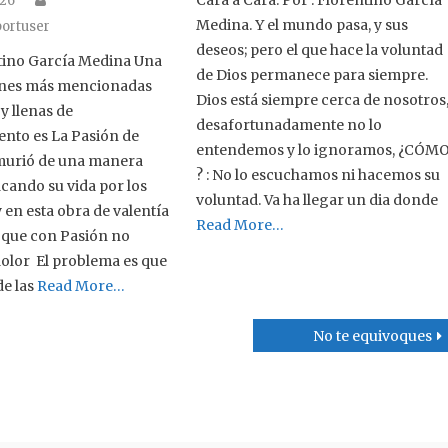
026
Medina. Y el mundo pasa, y sus
ortuser
deseos; pero el que hace la voluntad
tino García Medina Una
de Dios permanece para siempre.
iones más mencionadas
Dios está siempre cerca de nosotros
y llenas de
desafortunadamente no lo
nto es La Pasión de
entendemos y lo ignoramos, ¿CÓM
 murió de una manera
? : No lo escuchamos ni hacemos su
icando su vida por los
voluntad. Va ha llegar un dia donde
 en esta obra de valentía
Read More…
 que con Pasión no
dolor El problema es que
e las
Read More…
No te equivoques