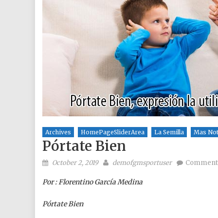
Archives
HomePageSliderArea
La Semilla
Mas Not
Pórtate Bien
Posted on
Author
October 2, 2019
demofgmsportuser
Comment
Por : Florentino García Medina
Pórtate Bien