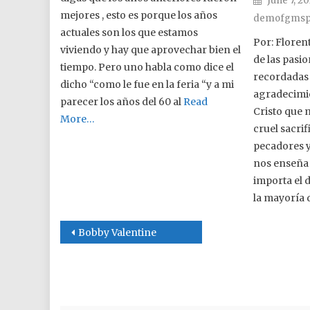
June 7, 2
mejores , esto es porque los años
demofgmsp
actuales son los que estamos
Por: Floren
viviendo y hay que aprovechar bien el
de las pas
tiempo. Pero uno habla como dice el
recordadas 
dicho “como le fue en la feria “y a mi
agradecimie
parecer los años del 60 al
Read
Cristo que
More…
cruel sacrif
pecadores y
nos enseña
importa el 
la mayoría d
Post navigation
Bobby Valentine