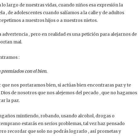
 lo largo de nuestras vidas, cuando niños esa expresión la
a , de adolescentes cuando salíamos a la calle y de adultos
repetimos a nuestros hijos o a nuestros nietos.
advertencia , pero en realidad es una petición para alejarnos de
portan mal.
ntramos :
n premiados con el bien.
que nos portaramos bien, si actúas bien encontraras paz y te
e Dios de nosotros que nos alejemos del pecado , que no hagamos
ar la paz.
 engaños mintiendo, robando, usando alcohol, drogas o
temprano estarás en serios problemas, tal vez haz pensado
iero recordar que solo no podrás lograrlo , así prometas y