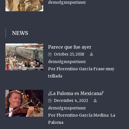
demofgmsportuser
NEWS
Parece que fue ayer
Author
Posted on
October 25, 2018
demofgmsportuser
Por Florentino García Frase muy
trillada
¿La Paloma es Mexicana?
Author
Posted on
December 4, 2021
demofgmsportuser
Por Florentino García Medina La
Paloma