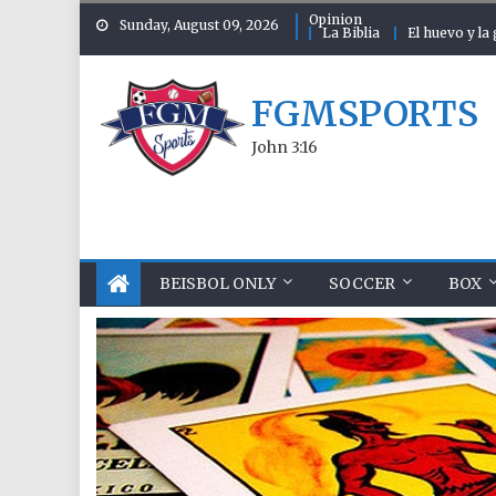
Skip to content
Opinion
Sunday, August 09, 2026
La Biblia
El huevo y la 
FGMSPORTS
John 3:16
BEISBOL ONLY
SOCCER
BOX