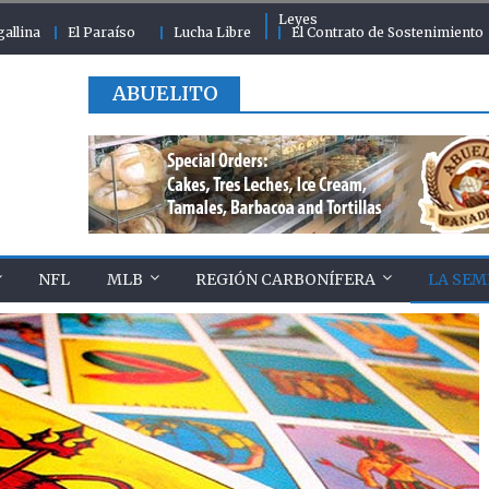
Leyes
gallina
El Paraíso
Lucha Libre
El Contrato de Sostenimiento
ABUELITO
NFL
MLB
REGIÓN CARBONÍFERA
LA SEM