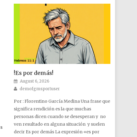
!Es por demás!
Posted on
August 6, 2026
Author
demofgmsportuser
Por : Florentino García Medina Una frase que
significa rendición es la que muchas
personas dicen cuando se desesperan y no
ven resultado en alguna situación y suelen
os
decir Es por demás La expresión «es por