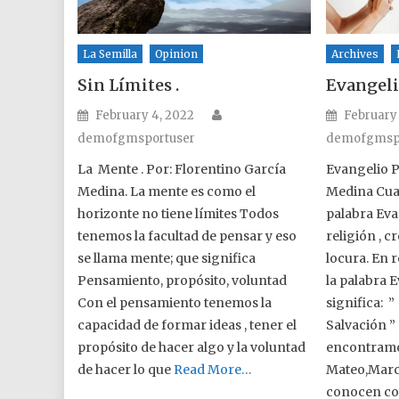
La Semilla
Opinion
Archives
Sin Límites .
Evangel
Author
Posted on
Posted o
February 4, 2022
February
demofgmsportuser
demofgmsp
La Mente . Por: Florentino García
Evangelio P
Medina. La mente es como el
Medina Cua
horizonte no tiene límites Todos
palabra Eva
tenemos la facultad de pensar y eso
religión , c
se llama mente; que significa
locura. En r
Pensamiento, propósito, voluntad
la palabra 
Con el pensamiento tenemos la
significa: 
capacidad de formar ideas , tener el
Salvación ” 
propósito de hacer algo y la voluntad
encontramos
de hacer lo que
Read More…
Mateo,Marco
conocen c