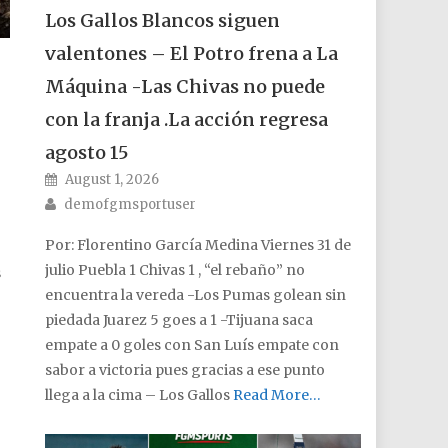
Los Gallos Blancos siguen
valentones – El Potro frena a La
Máquina -Las Chivas no puede
con la franja .La acción regresa
agosto 15
Posted on
August 1, 2026
Author
demofgmsportuser
Por: Florentino García Medina Viernes 31 de
julio Puebla 1 Chivas 1 , “el rebaño” no
s
encuentra la vereda -Los Pumas golean sin
piedada Juarez 5 goes a 1 -Tijuana saca
empate a 0 goles con San Luís empate con
sabor a victoria pues gracias a ese punto
llega a la cima – Los Gallos
Read More…