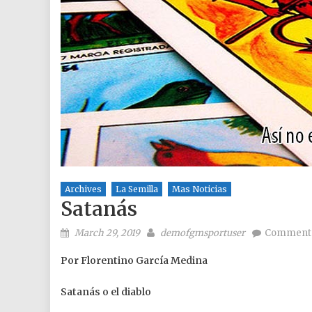
Archives
La Semilla
Mas Noticias
Satanás
Posted on
Author
March 29, 2019
demofgmsportuser
Comment(
Por Florentino García Medina
Satanás o el diablo