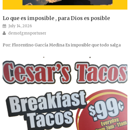
Lo que es imposible , para Dios es posible
Posted on
July 14, 2026
Author
demofgmsportuser
Por: Florentino García Medina Es imposible que todo salga