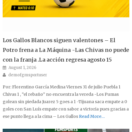
Los Gallos Blancos siguen valentones – El
Potro frena a La Máquina -Las Chivas no puede
con la franja .La acción regresa agosto 15
Posted on
August 1, 2026
Author
demofgmsportuser
Por: Florentino García Medina Viernes 31 de julio Puebla 1
Chivas 1 , “el rebaño” no encuentra la vereda -Los Pumas
golean sin piedada Juarez 5 goes a 1 -Tijuana saca empate a 0
goles con San Luís empate con sabor a victoria pues gracias a
ese punto llega a la cima – Los Gallos
Read More…