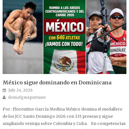
México sigue dominando en Dominicana
Posted on
July 24, 2026
Author
demofgmsportuser
Por : Florentino García Medina México domina el medallero
de los JCC Santo Domingo 2026 con 133 preseas y sigue
ampliando ventaja sobre Colombia y Cuba. En competencias