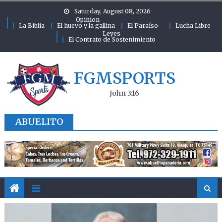
Skip to content
Saturday, August 08, 2026
Opinion
La Biblia
El huevo y la gallina
El Paraíso
Lucha Libre
Leyes
El Contrato de Sostenimiento
FGMSPORTS
John 3:16
ABUELITO