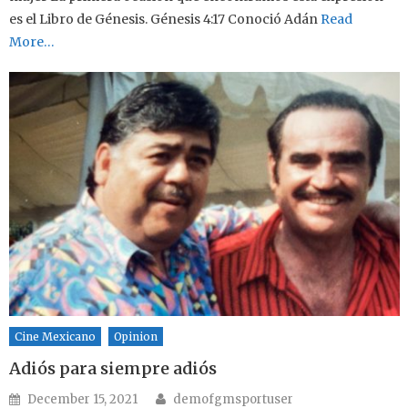
es el Libro de Génesis. Génesis 4:17 Conoció Adán
Read
More…
Cine Mexicano
Opinion
Adiós para siempre adiós
Author
Posted on
December 15, 2021
demofgmsportuser