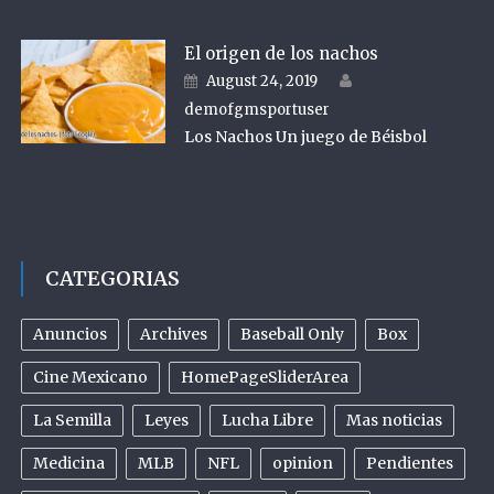
El origen de los nachos
Author
Posted on
August 24, 2019
demofgmsportuser
Los Nachos Un juego de Béisbol
CATEGORIAS
Anuncios
Archives
Baseball Only
Box
Cine Mexicano
HomePageSliderArea
La Semilla
Leyes
Lucha Libre
Mas noticias
Medicina
MLB
NFL
opinion
Pendientes