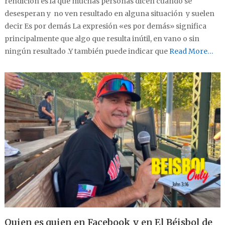
rendición es la que muchas personas dicen cuando se
desesperan y no ven resultado en alguna situación y suelen
decir Es por demás La expresión «es por demás» significa
principalmente que algo que resulta inútil, en vano o sin
ningún resultado .Y también puede indicar que
Read More…
Quien es quien en Facebook y en El Béisbol de