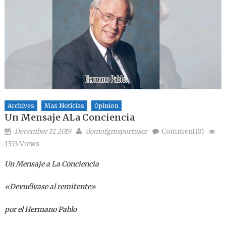
Archives
Mas Noticias
Opinion
Un Mensaje ALa Conciencia
Posted on
Author
December 17, 2019
demofgmsportuser
Comment(0)
1353 Views
Un Mensaje a La Conciencia
«Devuélvase al remitente»
por el Hermano Pablo