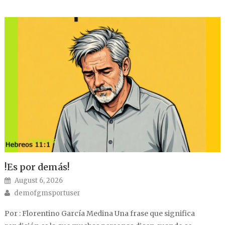
!Es por demás!
Posted on
August 6, 2026
Author
demofgmsportuser
Por : Florentino García Medina Una frase que significa