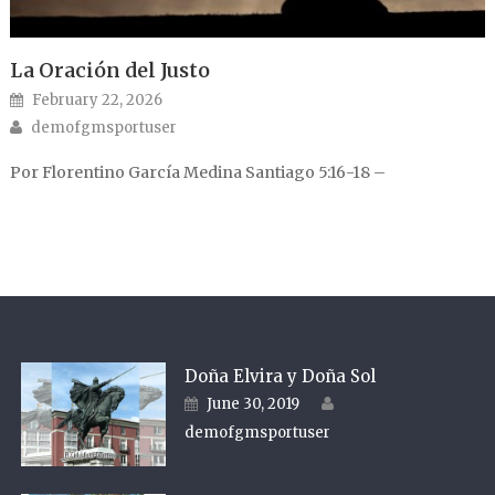
La Oración del Justo
Posted on
February 22, 2026
Author
demofgmsportuser
Por Florentino García Medina Santiago 5:16-18 –
Doña Elvira y Doña Sol
Author
Posted on
June 30, 2019
demofgmsportuser