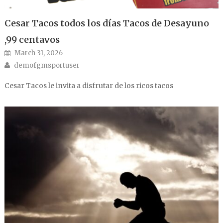
Cesar Tacos todos los días Tacos de Desayuno
,99 centavos
Posted on
March 31, 2026
Author
demofgmsportuser
Cesar Tacos le invita a disfrutar de los ricos tacos