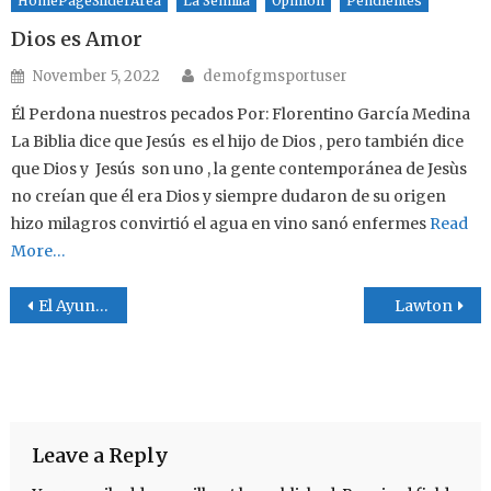
HomePageSliderArea
La Semilla
Opinion
Pendientes
Dios es Amor
Author
Posted on
November 5, 2022
demofgmsportuser
Él Perdona nuestros pecados Por: Florentino García Medina
La Biblia dice que Jesús es el hijo de Dios , pero también dice
que Dios y Jesús son uno , la gente contemporánea de Jesùs
no creían que él era Dios y siempre dudaron de su origen
hizo milagros convirtió el agua en vino sanó enfermes
Read
More…
Post navigation
El Ayuno Tercera Parte
Lawton
Leave a Reply