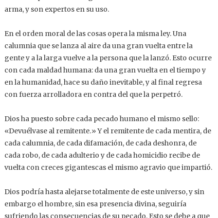
arma, y son expertos en su uso.
En el orden moral de las cosas opera la misma ley. Una
calumnia que se lanza al aire da una gran vuelta entre la
gente y a la larga vuelve a la persona que la lanzó. Esto ocurre
con cada maldad humana: da una gran vuelta en el tiempo y
en la humanidad, hace su daño inevitable, y al final regresa
con fuerza arrolladora en contra del que la perpetró.
Dios ha puesto sobre cada pecado humano el mismo sello:
«Devuélvase al remitente.» Y el remitente de cada mentira, de
cada calumnia, de cada difamación, de cada deshonra, de
cada robo, de cada adulterio y de cada homicidio recibe de
vuelta con creces gigantescas el mismo agravio que impartió.
Dios podría hasta alejarse totalmente de este universo, y sin
embargo el hombre, sin esa presencia divina, seguiría
sufriendo las consecuencias de su pecado. Esto se debe a que