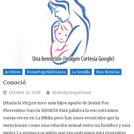
Archives
HomePageSliderArea
La Semilla
Mas Noticias
Conoció
Author
Posted on
October 12, 2018
demofgmsportuser
(Maria la Virgen tuvo más hijos aparte de Jesús) Por
Florentino Garcia 10/08/18 Está palabra la encontramos
varias veces en La Biblia pero hay unos versículos que la
mencionan como una relación sexual entre un hombre y una
mujer La primera ocasión que encontramos esta expresión