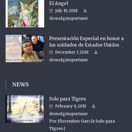
El Angel
Author
Posted on
July 19, 2018
demofgmsportuser
Presentación Especial en honor a
los soldados de Estados Unidos
Author
Posted on
December 7, 2018
demofgmsportuser
NEWS
Solo para Tigres
Author
Posted on
February 9, 2019
demofgmsportuser
Por Florentino García Solo para
Tigres (