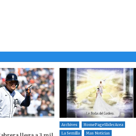
Archives
HomePageSliderArea
La Semilla
Mas Noticias
abrera llega a 3 mil