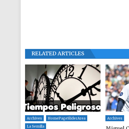
RELATED ARTICLES
Archives
HomePageSliderArea
Archives
La Semilla
Miguel C