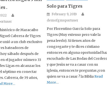
Solo para Tigres
es .
Author
Posted on
February 9, 2019
Author
n
 2022
demofgmsportuser
ortuser
Por Florentino García Solo para
 histórico de Maracaibo
Tigres (Muy extenso pero vale la
iguel Cabrera de Tigres
pena leerlo). Si tienes años de
se unió a un club exclusivo
congregarte y te dices cristiano
res bateadores de
entonces en alguna oportunidad ha
 hoy sábado después de
escuchado de Las Bodas del Corder
 en el jugador número 33
y que Jesùs se va a casar con su
des Ligas en alcanzar los
iglesia, entonces te preguntas ¿con
 el séptimo en conectar
quien se va a casar ? la Biblia
Read
s. Cabrera, de 39 años,
More…
ad More…