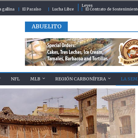
Leyes
a gallina
El Paraíso
Lucha Libre
El Contrato de Sostenimient
ABUELITO
NFL
MLB
REGIÓN CARBONÍFERA
LA SEM