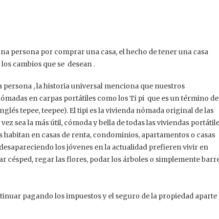
 una persona por comprar una casa, el hecho de tener una casa
r los cambios que se desean .
a persona , la historia universal menciona que nuestros
 nómadas en carpas portátiles como los Ti pi que es un término de
nglés tepee, teepee). El tipi es la vivienda nómada original de las
ez sea la más útil, cómoda y bella de todas las viviendas portátil
s habitan en casas de renta, condominios, apartamentos o casas
desapareciendo los jóvenes en la actualidad prefieren vivir en
tar césped, regar las flores, podar los árboles o simplemente barr
tinuar pagando los impuestos y el seguro de la propiedad aparte