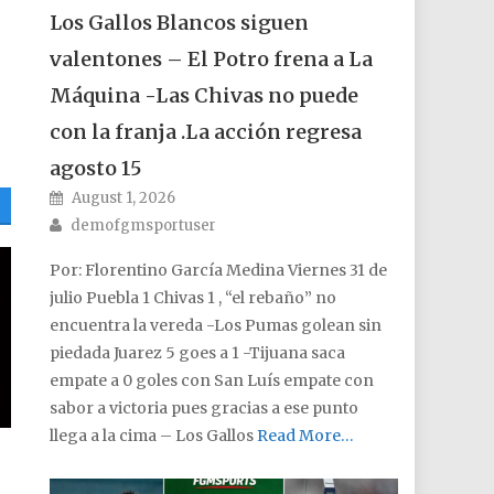
Los Gallos Blancos siguen
valentones – El Potro frena a La
Máquina -Las Chivas no puede
con la franja .La acción regresa
agosto 15
Posted on
August 1, 2026
Author
demofgmsportuser
Por: Florentino García Medina Viernes 31 de
julio Puebla 1 Chivas 1 , “el rebaño” no
encuentra la vereda -Los Pumas golean sin
piedada Juarez 5 goes a 1 -Tijuana saca
empate a 0 goles con San Luís empate con
sabor a victoria pues gracias a ese punto
llega a la cima – Los Gallos
Read More…