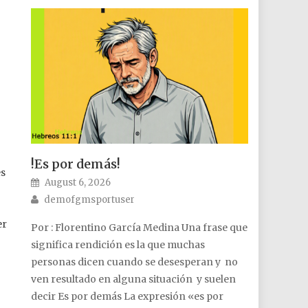
!Es por demás!
es
Posted on
August 6, 2026
Author
demofgmsportuser
er
Por : Florentino García Medina Una frase que
significa rendición es la que muchas
personas dicen cuando se desesperan y no
ven resultado en alguna situación y suelen
decir Es por demás La expresión «es por