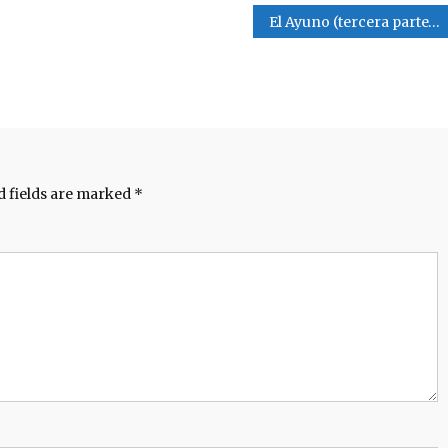
El Ayuno (tercera parte)
d fields are marked
*