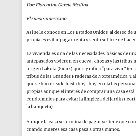
Por: Florentino García Medina
El sueño americano
Así se le conoce en Los Estados Unidos al deseo de
propia es evitar pagar renta y sentirse libre de hace
La vivienda es una de las necesidades básicas de un
antepasados vivieron en cueva , chozas y las tribus
origen Lakota (Sioux) que significa “para vivir” (en i
tribus de las Grandes Praderas de Norteamérica. Tal v
que se han creado hasta hoy…hoy en dia las persona
propias aunque el interés de comprar una casa está 
condominios para evitar la limpieza del jardín ( cor
la banqueta).
Aunque la casa se termina de pagar se tiene que con
cuando mueres esa casa pasa a otras manos.