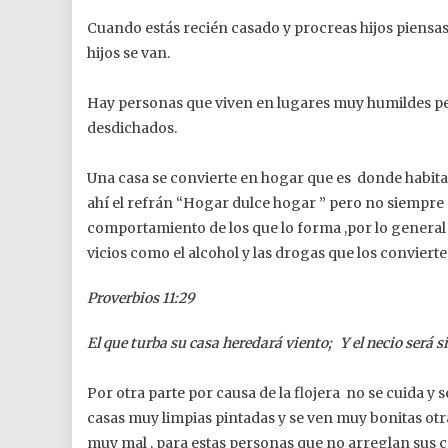
Cuando estás recién casado y procreas hijos piensa
hijos se van.
Hay personas que viven en lugares muy humildes pe
desdichados.
Una casa se convierte en hogar que es donde habita u
ahí el refrán “Hogar dulce hogar ” pero no siempre 
comportamiento de los que lo forma ,por lo general 
vicios como el alcohol y las drogas que los convierte
Proverbios 11:29
El que turba su casa heredará viento; Y el necio será s
Por otra parte por causa de la flojera no se cuida 
casas muy limpias pintadas y se ven muy bonitas otra
muy mal , para estas personas que no arreglan sus ca