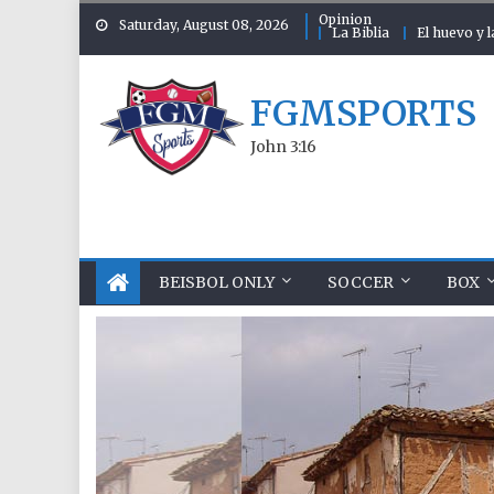
Skip to content
Opinion
Saturday, August 08, 2026
La Biblia
El huevo y l
FGMSPORTS
John 3:16
BEISBOL ONLY
SOCCER
BOX