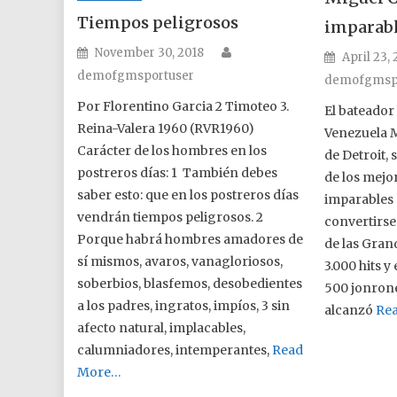
Tiempos peligrosos
imparabl
Author
Posted on
November 30, 2018
Posted o
April 23,
demofgmsportuser
demofgmsp
Por Florentino Garcia 2 Timoteo 3.
El bateador
Reina-Valera 1960 (RVR1960)
Venezuela M
Carácter de los hombres en los
de Detroit, 
postreros días: 1 También debes
de los mejo
saber esto: que en los postreros días
imparables
vendrán tiempos peligrosos. 2
convertirse
Porque habrá hombres amadores de
de las Gran
sí mismos, avaros, vanagloriosos,
3.000 hits y
soberbios, blasfemos, desobedientes
500 jonrone
a los padres, ingratos, impíos, 3 sin
alcanzó
Re
afecto natural, implacables,
calumniadores, intemperantes,
Read
More…