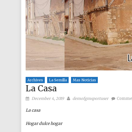
Archives
La Semilla
Mas Noticias
La Casa
Posted on
Author
December 4, 2019
demofgmsportuser
Commen
La casa
Hogar dulce hogar