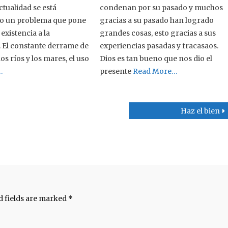
ctualidad se está
condenan por su pasado y muchos
o un problema que pone
gracias a su pasado han logrado
 existencia a la
grandes cosas, esto gracias a sus
 El constante derrame de
experiencias pasadas y fracasaos.
os ríos y los mares, el uso
Dios es tan bueno que nos dio el
…
presente
Read More…
Haz el bien
d fields are marked
*