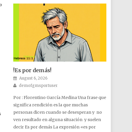
bo
!Es por demás!
Posted on
August 6, 2026
Author
demofgmsportuser
Por : Florentino García Medina Una frase que
significa rendición es la que muchas
personas dicen cuando se desesperan y no
s
ven resultado en alguna situación y suelen
decir Es por demás La expresión «es por