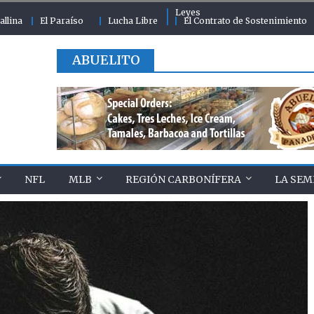
Leyes
allina
El Paraíso
Lucha Libre
El Contrato de Sostenimiento
ABUELITO
NFL
MLB
REGIÓN CARBONÍFERA
LA SEM