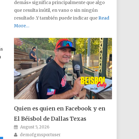
demás» significa principalmente que algo
que resulta inútil, en vano o sin ningún
resultado .Y también puede indicar que
Read
More…
ás
a
Quien es quien en Facebook y en
El Béisbol de Dallas Texas
Posted on
August 5, 2026
Author
demofgmsportuser