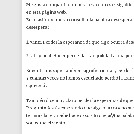
Me gusta compartir con mis tres lectores el significa
en esta página web.
En ocasión vamos a consultar la palabra desesperar
desesperar :
1. v. intr. Perder la esperanza de que algo ocurra d
2. v. tr. y prnl. Hacer perder la tranquilidad a una p
Encontramos que también significa irritar , perder l
Y cuantas veces no hemos escuchado perdió la tranqui
equivocó .
También dice muy claro perder la esperanza de que 
Pregunto ¿estás esperando que algo ocurra y no suc
termina la fe y nadie hace caso a tu queja?,¿tus pal
son como el viento.