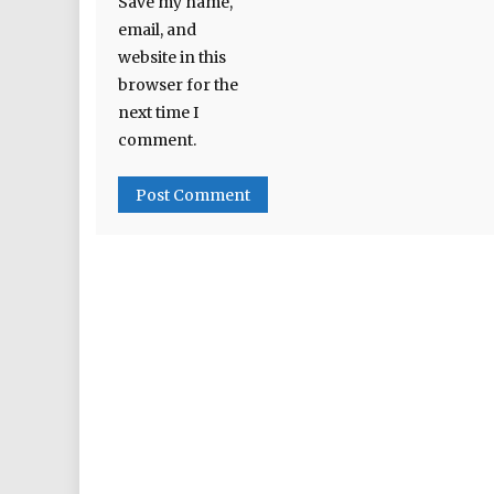
Save my name,
email, and
website in this
browser for the
next time I
comment.