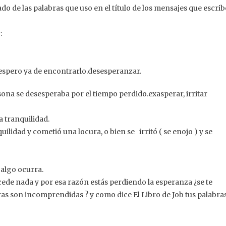
do de las palabras que uso en el título de los mensajes que escri
:
esespero ya de encontrarlo.desesperanzar.
ersona se desesperaba por el tiempo perdido.exasperar, irritar
a tranquilidad.
lidad y cometió una locura, o bien se irritó ( se enojo ) y se
algo ocurra.
ede nada y por esa razón estás perdiendo la esperanza ¿se te
abras son incomprendidas ? y como dice El Libro de Job tus palabra