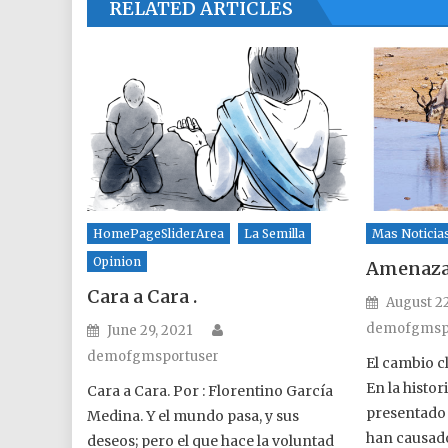
RELATED ARTICLES
HomePageSliderArea
La Semilla
Mas Noticia
Opinion
Amenaza
Cara a Cara .
Posted o
August 22
Author
Posted on
demofgmsp
June 29, 2021
demofgmsportuser
El cambio cl
En la histo
Cara a Cara. Por : Florentino García
presentado
Medina. Y el mundo pasa, y sus
han causado
deseos; pero el que hace la voluntad