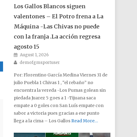
Los Gallos Blancos siguen
valentones – El Potro frena a La
Máquina -Las Chivas no puede
con la franja .La acción regresa
agosto 15
Posted on
August 1, 2026
Author
demofgmsportuser
Por: Florentino García Medina Viernes 31 de
julio Puebla 1 Chivas 1 , “el rebaño” no
encuentra la vereda -Los Pumas golean sin
piedada Juarez 5 goes a 1 -Tijuana saca
empate a 0 goles con San Luís empate con
sabor a victoria pues gracias a ese punto
llega a la cima – Los Gallos
Read More…