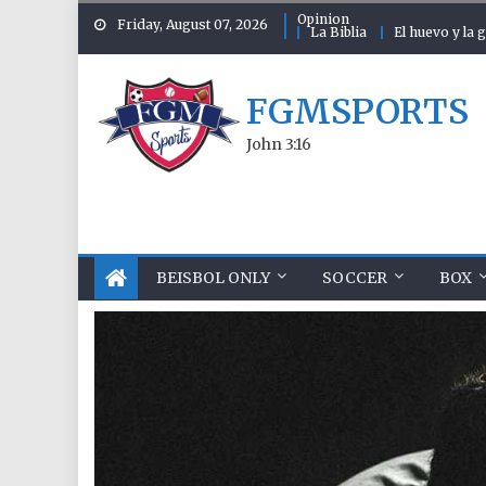
Skip to content
Opinion
Friday, August 07, 2026
La Biblia
El huevo y la g
FGMSPORTS
John 3:16
BEISBOL ONLY
SOCCER
BOX