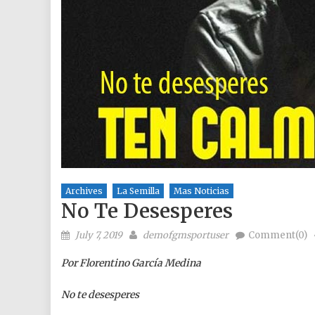
Archives
La Semilla
Mas Noticias
No Te Desesperes
Posted on
Author
July 7, 2019
demofgmsportuser
Comment(0)
Por Florentino García Medina
No te desesperes