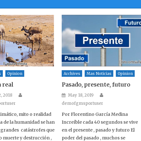
s
Opinion
Archives
Mas Noticias
Opinion
 real
Pasado, presente, futuro
Author
Author
n
Posted on
, 2018
May 18, 2019
ortuser
demofgmsportuser
imático, mito o realidad
Por Florentino García Medina
ria de la humanidad se han
Increíble cada 40 segundos se vive
 grandes catástrofes que
en el presente , pasado y futuro El
 muerte y destrucción ,
poder del pasado , muchos se