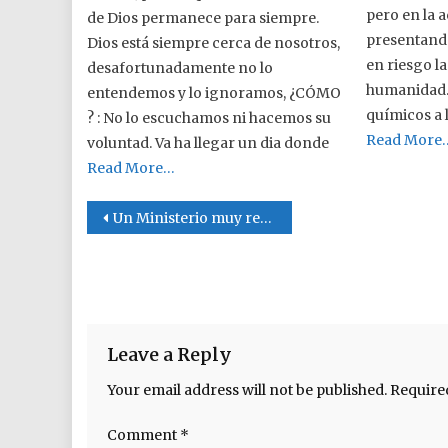
pero en la a
de Dios permanece para siempre.
presentand
Dios está siempre cerca de nosotros,
en riesgo la
desafortunadamente no lo
humanidad.
entendemos y lo ignoramos, ¿CÓMO
químicos a l
? : No lo escuchamos ni hacemos su
Read More
voluntad. Va ha llegar un dia donde
Read More…
Post navigation
Un Ministerio muy respetado
Leave a Reply
Your email address will not be published.
Require
Comment
*