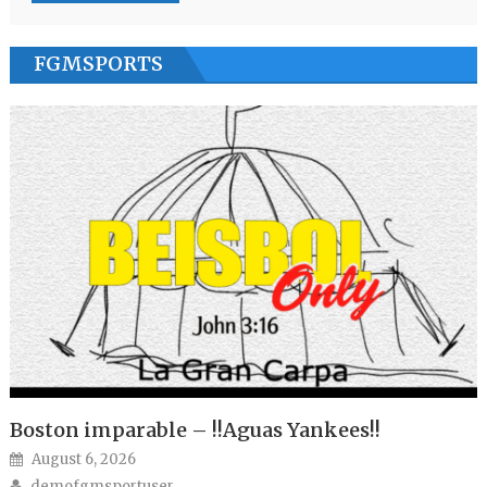
FGMSPORTS
Boston imparable – !!Aguas Yankees!!
Posted on
August 6, 2026
Author
demofgmsportuser