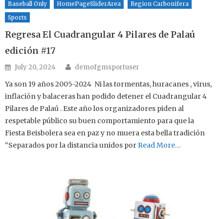
Baseball Only
HomePageSliderArea
Region Carbonifera
Sports
Regresa El Cuadrangular 4 Pilares de Palaú
edición #17
Author
Posted on
July 20, 2024
demofgmsportuser
Ya son 19 años 2005-2024 Ni las tormentas, huracanes , virus,
inflación y balaceras han podido detener el Cuadrangular 4
Pilares de Palaú . Este año los organizadores piden al
respetable público su buen comportamiento para que la
Fiesta Beisbolera sea en paz y no muera esta bella tradición
“Separados por la distancia unidos por
Read More…