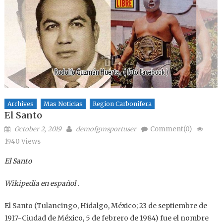
Archives
Mas Noticias
Region Carbonifera
El Santo
Posted on
Author
October 2, 2019
demofgmsportuser
Comment(0)
1940 Views
El Santo
Wikipedia en español .
El Santo (Tulancingo, Hidalgo, México; 23 de septiembre de
1917-Ciudad de México, 5 de febrero de 1984) fue el nombre