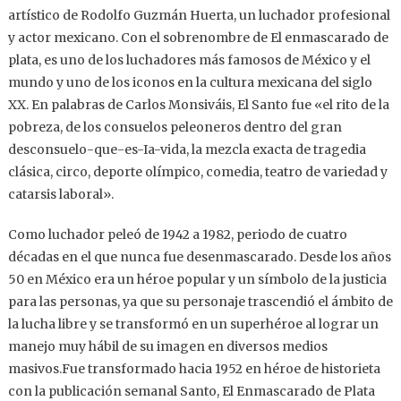
artístico de Rodolfo Guzmán Huerta, un luchador profesional
y actor mexicano. Con el sobrenombre de El enmascarado de
plata, es uno de los luchadores más famosos de México y el
mundo y uno de los iconos en la cultura mexicana del siglo
XX. En palabras de Carlos Monsiváis, El Santo fue «el rito de la
pobreza, de los consuelos peleoneros dentro del gran
desconsuelo-que-es-Ia-vida, la mezcla exacta de tragedia
clásica, circo, deporte olímpico, comedia, teatro de variedad y
catarsis laboral».
Como luchador peleó de 1942 a 1982, periodo de cuatro
décadas en el que nunca fue desenmascarado. Desde los años
50 en México era un héroe popular y un símbolo de la justicia
para las personas, ya que su personaje trascendió el ámbito de
la lucha libre y se transformó en un superhéroe al lograr un
manejo muy hábil de su imagen en diversos medios
masivos.Fue transformado hacia 1952 en héroe de historieta
con la publicación semanal Santo, El Enmascarado de Plata