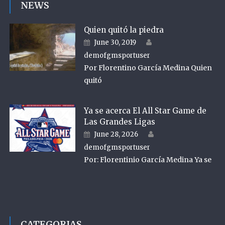
NEWS
Quien quitó la piedra
Author
Posted on
June 30, 2019
demofgmsportuser
Por Florentino García Medina Quien
quitó
Ya se acerca El All Star Game de
Las Grandes Ligas
Author
Posted on
June 28, 2026
demofgmsportuser
Por: Florentinio García Medina Ya se
CATEGORIAS