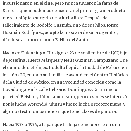
incursionaron en el cine, pero nunca tuvieron la fama de
Santo, a quien podemos considerar el primer gran producto
mercadológico surgido de la lucha libre.Después del
fallecimiento de Rodolfo Guzmán, uno de sus hijos, Jorge
Guzmán Rodríguez, adoptó la máscara de su progenitor,
dándose a conocer como El Hijo del Santo.
Nació en Tulancingo, Hidalgo, el 23 de septiembre de 1917, hijo
de Josefina Huerta Márquez y Jesús Guzmán Campuzano. Fue
el quinto de siete hijos. Rodolfo llegó a la Ciudad de México en
los años 20, cuando su familia se asentó en el Centro Histórico
de la Ciudad de México, en una vecindad conocida como la
Covadonga, en la calle Belisario Domínguez.En un inicio
practicó Béisbol y fútbol americano, pero después se interesó
por la lucha. Aprendió Jūjutsu y luego lucha grecorromana, y
algunos testimonios indican que tomó clases de pintura.
Hacia 1933 o 1934, a la par que trabaja como obrero en una