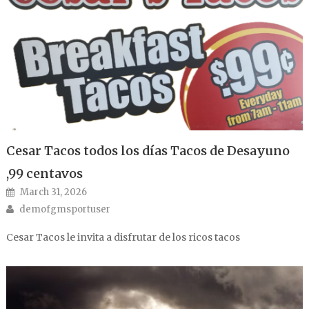
Cesar Tacos todos los días Tacos de Desayuno
,99 centavos
Posted on
March 31, 2026
Author
demofgmsportuser
Cesar Tacos le invita a disfrutar de los ricos tacos