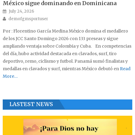
México sigue dominando en Dominicana
Posted on
July 24, 2026
Author
demofgmsportuser
Por : Florentino García Medina México domina el medallero
de los JCC Santo Domingo 2026 con 133 preseas y sigue
ampliando ventaja sobre Colombia y Cuba. En competencias
del día, hubo actividad destacada en clavados, surf, tiro
deportivo, remo, ciclismo y futbol. Panamá sumó finalistas y
medallas en clavados y surf, mientras México debutó en
Read
More…
LASTEST NEWS