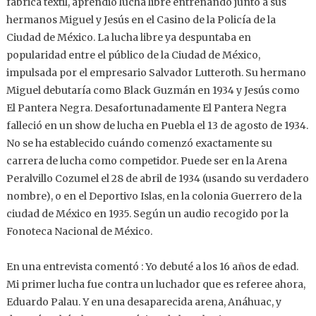
fábrica textil, aprendió lucha libre entrenando junto a sus
hermanos Miguel y Jesús en el Casino de la Policía de la
Ciudad de México. La lucha libre ya despuntaba en
popularidad entre el público de la Ciudad de México,
impulsada por el empresario Salvador Lutteroth. Su hermano
Miguel debutaría como Black Guzmán en 1934 y Jesús como
El Pantera Negra. Desafortunadamente El Pantera Negra
falleció en un show de lucha en Puebla el 13 de agosto de 1934.
No se ha establecido cuándo comenzó exactamente su
carrera de lucha como competidor. Puede ser en la Arena
Peralvillo Cozumel el 28 de abril de 1934 (usando su verdadero
nombre), o en el Deportivo Islas, en la colonia Guerrero de la
ciudad de México en 1935. Según un audio recogido por la
Fonoteca Nacional de México.
En una entrevista comentó : Yo debuté a los 16 años de edad.
Mi primer lucha fue contra un luchador que es referee ahora,
Eduardo Palau. Y en una desaparecida arena, Anáhuac, y