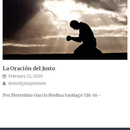
La Oración del Justo
Posted on
February 22, 2026
Author
demofgmsportuser
Por Florentino García Medina Santiago 5:16-18 –