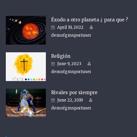
Éxodo a otro planeta ¿ para que ?
Author
Posted on
April 19, 2022
demofgmsportuser
Religión
Author
Posted on
June 9, 2023
demofgmsportuser
Rivales por siempre
Author
Posted on
June 22, 2019
demofgmsportuser