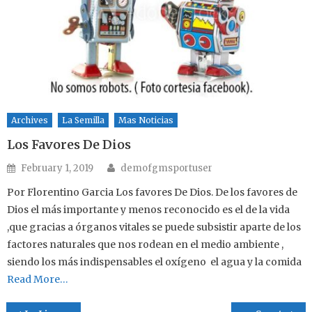
Archives
La Semilla
Mas Noticias
Los Favores De Dios
Author
Posted on
February 1, 2019
demofgmsportuser
Por Florentino Garcia Los favores De Dios. De los favores de
Dios el más importante y menos reconocido es el de la vida
,que gracias a órganos vitales se puede subsistir aparte de los
factores naturales que nos rodean en el medio ambiente ,
siendo los más indispensables el oxígeno el agua y la comida
Read More…