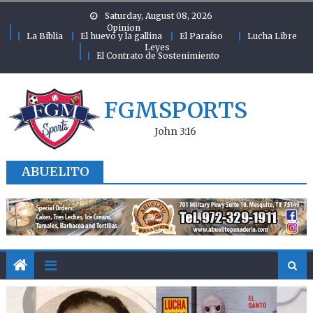
Skip to content
Saturday, August 08, 2026
Opinion
La Biblia
El huevo y la gallina
El Paraíso
Lucha Libre
Leyes
El Contrato de Sostenimiento
FGMSPORTS
John 3:16
ABUELITO