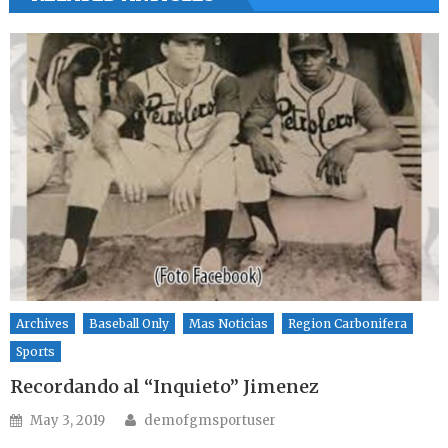
Archives
Baseball Only
Mas Noticias
Region Carbonifera
Sports
Recordando al “Inquieto” Jimenez
Author
Posted on
May 3, 2019
demofgmsportuser