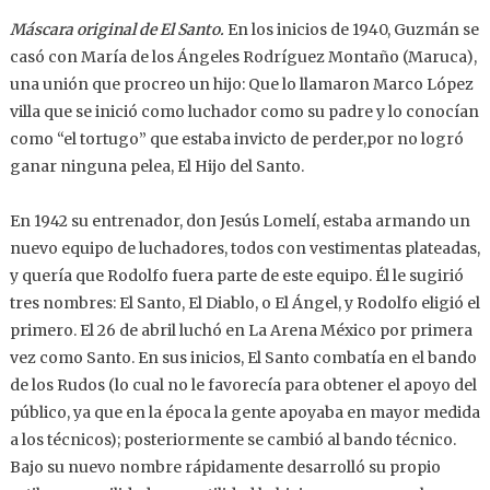
Máscara original de El Santo.
En los inicios de 1940, Guzmán se
casó con María de los Ángeles Rodríguez Montaño (Maruca),
una unión que procreo un hijo: Que lo llamaron Marco López
villa que se inició como luchador como su padre y lo conocían
como “el tortugo” que estaba invicto de perder,por no logró
ganar ninguna pelea, El Hijo del Santo.
En 1942 su entrenador, don Jesús Lomelí, estaba armando un
nuevo equipo de luchadores, todos con vestimentas plateadas,
y quería que Rodolfo fuera parte de este equipo. Él le sugirió
tres nombres: El Santo, El Diablo, o El Ángel, y Rodolfo eligió el
primero. El 26 de abril luchó en La Arena México por primera
vez como Santo. En sus inicios, El Santo combatía en el bando
de los Rudos (lo cual no le favorecía para obtener el apoyo del
público, ya que en la época la gente apoyaba en mayor medida
a los técnicos); posteriormente se cambió al bando técnico.
Bajo su nuevo nombre rápidamente desarrolló su propio