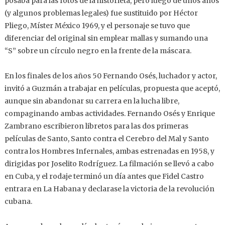
posaba para las fotos de la historieta, pero luego de unos años
(y algunos problemas legales) fue sustituido por Héctor
Pliego, Míster México 1969, y el personaje se tuvo que
diferenciar del original sin emplear mallas y sumando una
“S” sobre un círculo negro en la frente de la máscara.
En los finales de los años 50 Fernando Osés, luchador y actor,
invitó a Guzmán a trabajar en películas, propuesta que aceptó,
aunque sin abandonar su carrera en la lucha libre,
compaginando ambas actividades. Fernando Osés y Enrique
Zambrano escribieron libretos para las dos primeras
películas de Santo, Santo contra el Cerebro del Mal y Santo
contra los Hombres Infernales, ambas estrenadas en 1958, y
dirigidas por Joselito Rodríguez. La filmación se llevó a cabo
en Cuba, y el rodaje terminó un día antes que Fidel Castro
entrara en La Habana y declarase la victoria de la revolución
cubana.