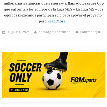
millonarias ganancias que genera – el llamado Leagues Cup
que enfrenta a los equipos de la Liga MLS y La Liga MX – los
equipos mexicanos participan solo para apoyar el proyecto ,
pero
Read More…
Posted on
Author
August 4, 2026
demofgmsportuser
Comment(0)