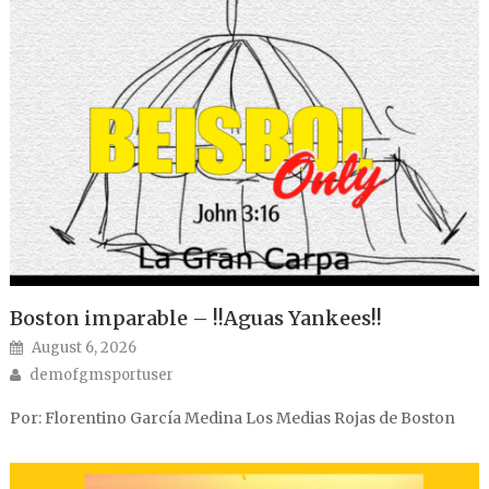
Boston imparable – !!Aguas Yankees!!
Posted on
August 6, 2026
Author
demofgmsportuser
Por: Florentino García Medina Los Medias Rojas de Boston