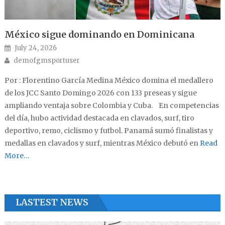
México sigue dominando en Dominicana
Posted on
July 24, 2026
Author
demofgmsportuser
Por : Florentino García Medina México domina el medallero
de los JCC Santo Domingo 2026 con 133 preseas y sigue
ampliando ventaja sobre Colombia y Cuba. En competencias
del día, hubo actividad destacada en clavados, surf, tiro
deportivo, remo, ciclismo y futbol. Panamá sumó finalistas y
medallas en clavados y surf, mientras México debutó en
Read
More…
LASTEST NEWS