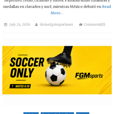
deportivo, remo, ciclismo y futbol. Panamá sumó finalistas y
medallas en clavados y surf, mientras México debutó en
Read
More…
Posted on
Author
July 24, 2026
demofgmsportuser
Comment(0)