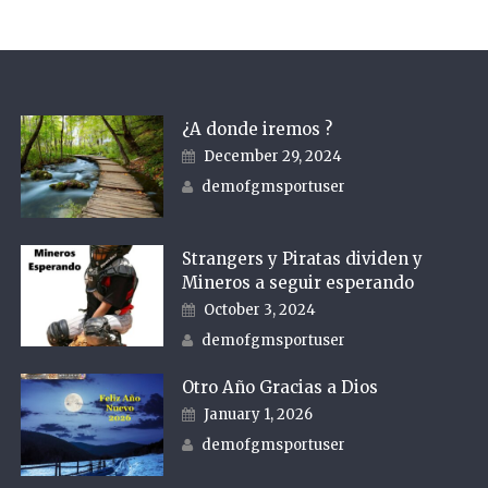
¿A donde iremos ?
Posted on
December 29, 2024
Author
demofgmsportuser
Strangers y Piratas dividen y
Mineros a seguir esperando
Posted on
October 3, 2024
Author
demofgmsportuser
Otro Año Gracias a Dios
Posted on
January 1, 2026
Author
demofgmsportuser