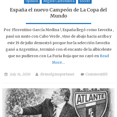
Opinion
Region Carbonifera
Soccer
España el nuevo Campeón de La Copa del
Mundo
Por: Florentino García Medina \ España llegó como favorita ,
pasó un susto con Cabo Verde , vino de abajo hacia arriba y
este 19 de julio demostró porque fue la selección favorita
ganó a Argentina , terminó con el encanto de la albiceleste
que no pudieron con La Furia Roja que no cayó en
Read
More…
Posted on
Author
July 14, 2026
demofgmsportuser
Comment(0)