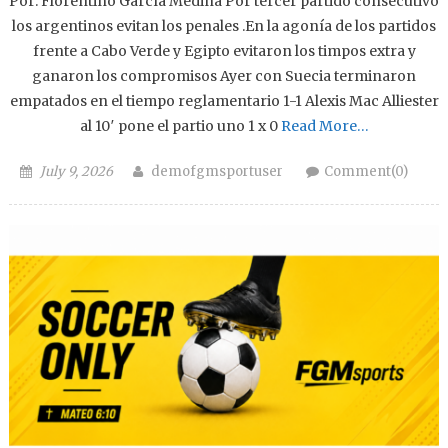
Por: Florentino García Medina Por tercer partido consecutivo
los argentinos evitan los penales .En la agonía de los partidos
frente a Cabo Verde y Egipto evitaron los timpos extra y
ganaron los compromisos Ayer con Suecia terminaron
empatados en el tiempo reglamentario 1-1 Alexis Mac Alliester
al 10′ pone el partio uno 1 x 0
Read More…
Posted on
Author
July 9, 2026
demofgmsportuser
Comment(0)