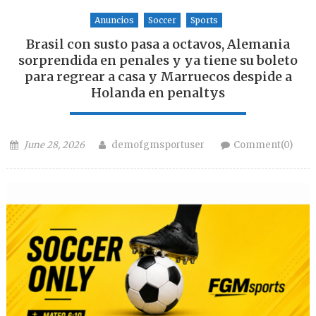
Anuncios
Soccer
Sports
Brasil con susto pasa a octavos, Alemania
sorprendida en penales y ya tiene su boleto
para regrear a casa y Marruecos despide a
Holanda en penaltys
Posted on
Author
June 28, 2026
demofgmsportuser
Comment(0)