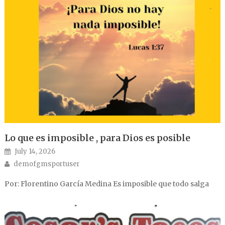
Lo que es imposible , para Dios es posible
Posted on
July 14, 2026
Author
demofgmsportuser
Por: Florentino García Medina Es imposible que todo salga