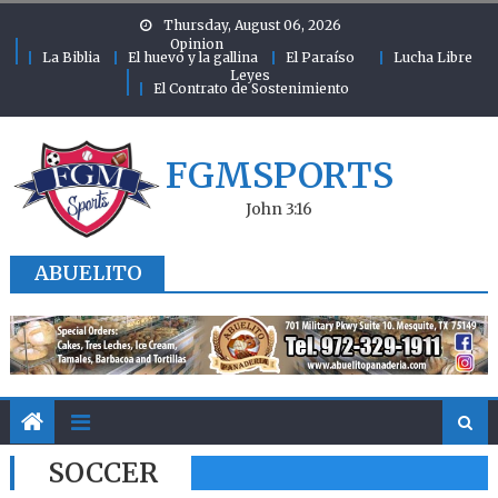
Skip to content
Thursday, August 06, 2026
Opinion
La Biblia
El huevo y la gallina
El Paraíso
Lucha Libre
Leyes
El Contrato de Sostenimiento
FGMSPORTS
John 3:16
ABUELITO
SOCCER