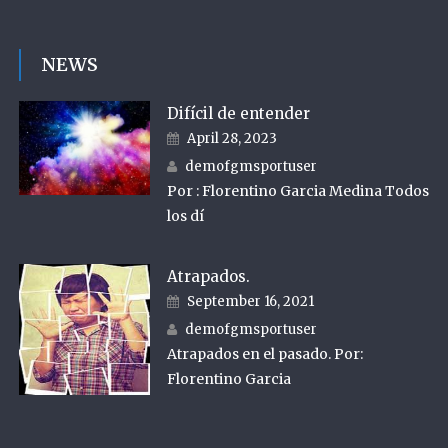
NEWS
Difícil de entender
Posted on
April 28, 2023
Author
demofgmsportuser
Por : Florentino Garcia Medina Todos
los dí
Atrapados.
Posted on
September 16, 2021
Author
demofgmsportuser
Atrapados en el pasado. Por:
Florentino Garcia