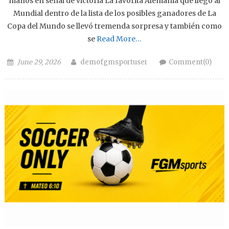
manos en señal de victoria La favorita Alemania que llegó al
Mundial dentro de la lista de los posibles ganadores de La
Copa del Mundo se llevó tremenda sorpresa y también como
se
Read More…
Posted on
Author
June 29, 2026
demofgmsportuser
Comment(0)