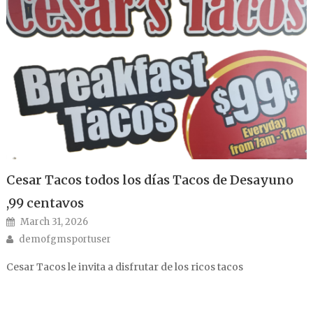
Cesar Tacos todos los días Tacos de Desayuno
,99 centavos
Posted on
March 31, 2026
Author
demofgmsportuser
Cesar Tacos le invita a disfrutar de los ricos tacos