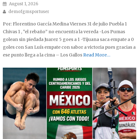
Posted on
August 1, 2026
Author
demofgmsportuser
Por: Florentino García Medina Viernes 31 de julio Puebla 1
Chivas 1 , “el rebaño” no encuentra la vereda -Los Pumas
golean sin piedada Juarez 5 goes a 1 -Tijuana saca empate a 0
goles con San Luís empate con sabor a victoria pues gracias a
ese punto llega a la cima – Los Gallos
Read More…