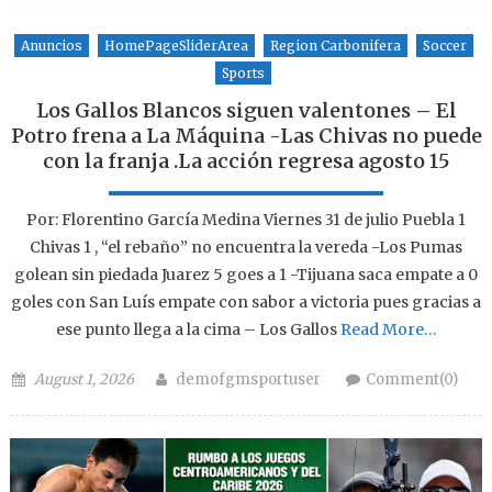
Anuncios
HomePageSliderArea
Region Carbonifera
Soccer
Sports
Los Gallos Blancos siguen valentones – El
Potro frena a La Máquina -Las Chivas no puede
con la franja .La acción regresa agosto 15
Por: Florentino García Medina Viernes 31 de julio Puebla 1
Chivas 1 , “el rebaño” no encuentra la vereda -Los Pumas
golean sin piedada Juarez 5 goes a 1 -Tijuana saca empate a 0
goles con San Luís empate con sabor a victoria pues gracias a
ese punto llega a la cima – Los Gallos
Read More…
Posted on
Author
August 1, 2026
demofgmsportuser
Comment(0)