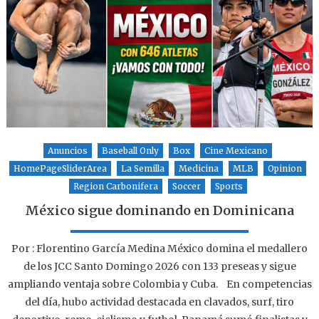
Anuncios
Baseball Only
Box
Cine Mexicano
HomePageSliderArea
La Semilla
Medicina
MLB
Opinion
Region Carbonifera
Soccer
Sports
México sigue dominando en Dominicana
Por : Florentino García Medina México domina el medallero
de los JCC Santo Domingo 2026 con 133 preseas y sigue
ampliando ventaja sobre Colombia y Cuba. En competencias
del día, hubo actividad destacada en clavados, surf, tiro