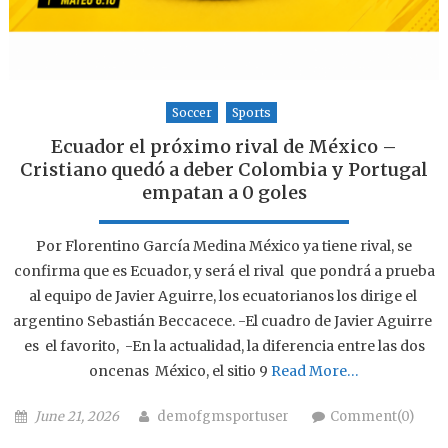
Soccer
Sports
Ecuador el próximo rival de México –
Cristiano quedó a deber Colombia y Portugal
empatan a 0 goles
Por Florentino García Medina México ya tiene rival, se
confirma que es Ecuador, y será el rival que pondrá a prueba
al equipo de Javier Aguirre, los ecuatorianos los dirige el
argentino Sebastián Beccacece. -El cuadro de Javier Aguirre
es el favorito, -En la actualidad, la diferencia entre las dos
oncenas México, el sitio 9
Read More…
Posted on
Author
June 21, 2026
demofgmsportuser
Comment(0)