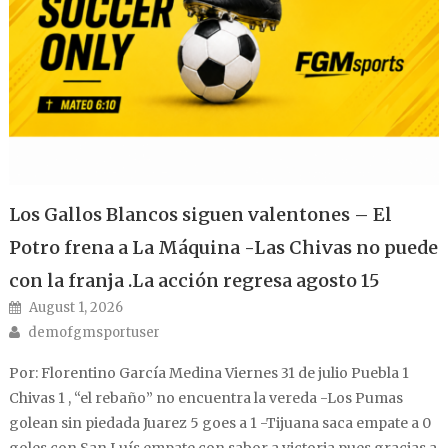
Los Gallos Blancos siguen valentones – El
Potro frena a La Máquina -Las Chivas no puede
con la franja .La acción regresa agosto 15
Posted on
August 1, 2026
Author
demofgmsportuser
Por: Florentino García Medina Viernes 31 de julio Puebla 1
Chivas 1 , “el rebaño” no encuentra la vereda -Los Pumas
golean sin piedada Juarez 5 goes a 1 -Tijuana saca empate a 0
goles con San Luís empate con sabor a victoria pues gracias a