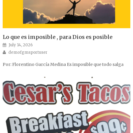
Lo que es imposible , para Dios es posible
Posted on
July 14, 2026
Author
demofgmsportuser
Por: Florentino García Medina Es imposible que todo salga