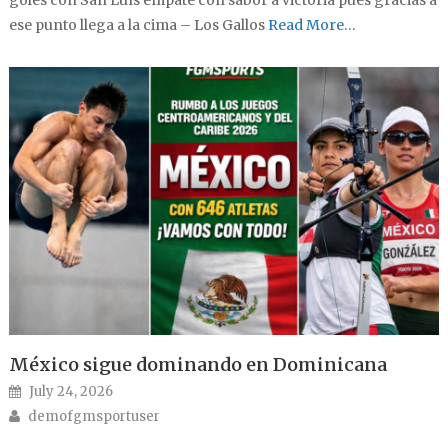
ese punto llega a la cima – Los Gallos
Read More…
México sigue dominando en Dominicana
Posted on
July 24, 2026
Author
demofgmsportuser