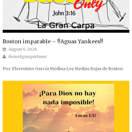
Boston imparable – !!Aguas Yankees!!
Posted on
August 6, 2026
Author
demofgmsportuser
Por: Florentino García Medina Los Medias Rojas de Boston