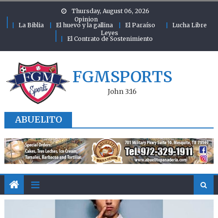
Skip to content
Thursday, August 06, 2026
Opinion
La Biblia
El huevo y la gallina
El Paraíso
Lucha Libre
Leyes
El Contrato de Sostenimiento
FGMSPORTS
John 3:16
ABUELITO