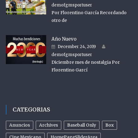
demofgmsportuser
Por Florentino García Recordando
otro de
Año Nuevo
Author
Posted on
December 24, 2019
demofgmsportuser
Diciembre mes de nostalgia Por
Florentino Garcí
CATEGORIAS
Anuncios
Archives
Baseball Only
Box
Cine Mexicano
HomePageSliderArea