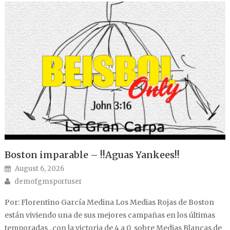
Boston imparable – !!Aguas Yankees!!
Posted on
August 6, 2026
Author
demofgmsportuser
Por: Florentino García Medina Los Medias Rojas de Boston
están viviendo una de sus mejores campañas en los últimas
temporadas , con la victoria de 4 a 0 sobre Medias Blancas de