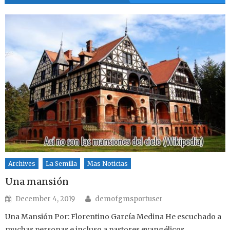
Archives
La Semilla
Mas Noticias
Una mansión
Author
Posted on
December 4, 2019
demofgmsportuser
Una Mansión Por: Florentino García Medina He escuchado a
muchas personas e incluso a pastores evangélicos