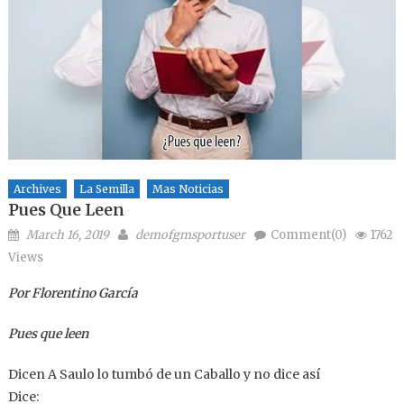
Archives
La Semilla
Mas Noticias
Pues Que Leen
Posted on
Author
March 16, 2019
demofgmsportuser
Comment(0)
1762
Views
Por Florentino García
Pues que leen
Dicen A Saulo lo tumbó de un Caballo y no dice así
Dice: