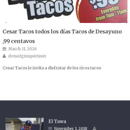
Cesar Tacos todos los días Tacos de Desayuno
,99 centavos
Posted on
March 31, 2026
Author
demofgmsportuser
Cesar Tacos le invita a disfrutar de los ricos tacos
El Tawa
Author
Posted on
November 1, 2018