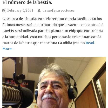
El número de la bestia.
Author
Posted on
February 9, 2021
demofgmsportuser
La Marca de a bestia. Por : Florentino Garcia Medina . En los
últimos meses se ha murmurado que la vacuna en contra del
Covi 19 será utilizada para implantar un chip que controlaría
a la humanidad , esto muchas personas lo relacionan con la
marca de la bestia que menciona La Biblia (eso no
Read
More…