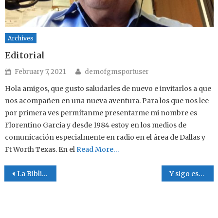
Archives
Editorial
Author
Posted on
February 7, 2021
demofgmsportuser
Hola amigos, que gusto saludarles de nuevo e invitarlos a que
nos acompañen en una nueva aventura. Para los que nos lee
por primera ves permítanme presentarme mi nombre es
Florentino Garcia y desde 1984 estoy en los medios de
comunicación especialmente en radio en el área de Dallas y
Ft Worth Texas. En el
Read More…
Post navigation
La Biblia y la educación
Y sigo escribiendo