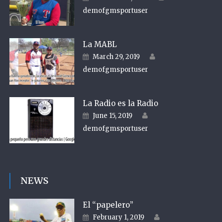
demofgmsportuser
La MABL
Author
Posted on
March 29, 2019
demofgmsportuser
La Radio es la Radio
Author
Posted on
June 15, 2019
demofgmsportuser
NEWS
El “papelero”
Author
Posted on
February 1, 2019