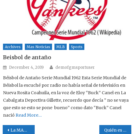
Archives
Mas Noticias
MLB
Sports
Beisbol de antaño
Author
Posted on
December 4, 2019
demofgmsportuser
Béisbol de Antaño Serie Mundial 1962 Esta Serie Mundial de
Béisbol la escuché por radio no había señal de televisión en
Nueva Rosita Coahuila, en la voz de Eloy “Buck” Canel en La
Cabalgata Deportiva Gillette, recuerdo que decía ” no se vaya
que esto se esto se pone bueno” como dato “Buck” Canel
nació
Read More…
Post navigation
La MABL jugó su final, al fin
Quién es quién