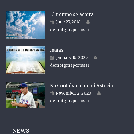
El tiempo se acorta
Author
Posted on
June 27, 2018
demofgmsportuser
Isaias
Author
Posted on
January 16, 2025
demofgmsportuser
No Contaban con mi Astucia
Author
Posted on
November 2, 2023
demofgmsportuser
NEWS