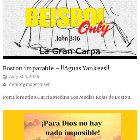
Boston imparable – !!Aguas Yankees!!
Posted on
August 6, 2026
Author
demofgmsportuser
Por: Florentino García Medina Los Medias Rojas de Boston