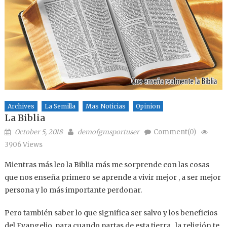
Archives
La Semilla
Mas Noticias
Opinion
La Biblia
Posted on
Author
October 5, 2018
demofgmsportuser
Comment(0)
3906 Views
Mientras más leo la Biblia más me sorprende con las cosas
que nos enseña primero se aprende a vivir mejor , a ser mejor
persona y lo más importante perdonar.
Pero también saber lo que significa ser salvo y los beneficios
del Evangelio para cuando partas de esta tierra , la religión te