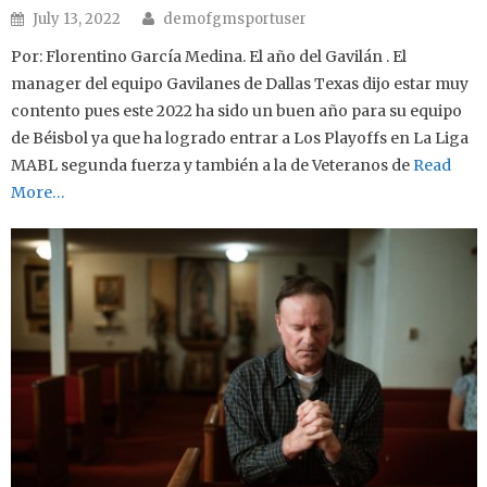
Author
Posted on
July 13, 2022
demofgmsportuser
Por: Florentino García Medina. El año del Gavilán . El
manager del equipo Gavilanes de Dallas Texas dijo estar muy
contento pues este 2022 ha sido un buen año para su equipo
de Béisbol ya que ha logrado entrar a Los Playoffs en La Liga
MABL segunda fuerza y también a la de Veteranos de
Read
More…