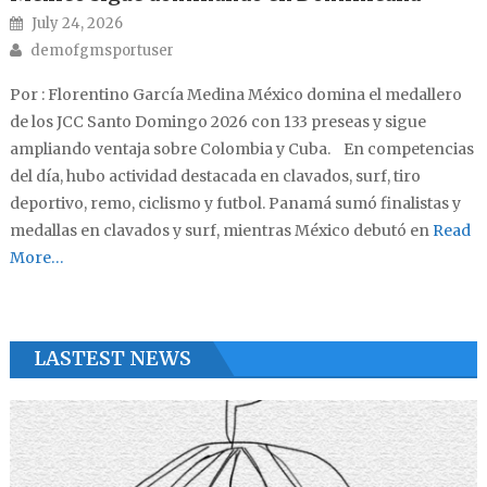
Posted on
July 24, 2026
Author
demofgmsportuser
Por : Florentino García Medina México domina el medallero
de los JCC Santo Domingo 2026 con 133 preseas y sigue
ampliando ventaja sobre Colombia y Cuba. En competencias
del día, hubo actividad destacada en clavados, surf, tiro
deportivo, remo, ciclismo y futbol. Panamá sumó finalistas y
medallas en clavados y surf, mientras México debutó en
Read
More…
LASTEST NEWS