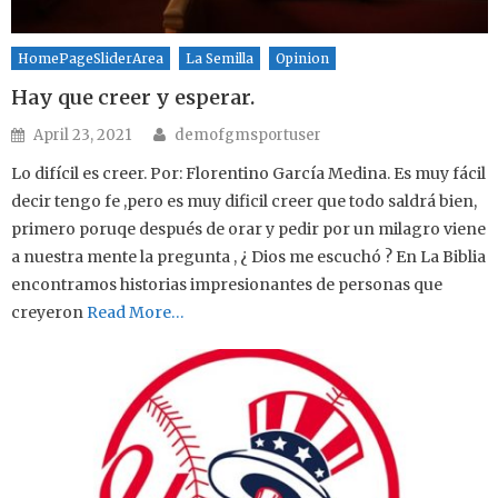
HomePageSliderArea
La Semilla
Opinion
Hay que creer y esperar.
Author
Posted on
April 23, 2021
demofgmsportuser
Lo difícil es creer. Por: Florentino García Medina. Es muy fácil
decir tengo fe ,pero es muy dificil creer que todo saldrá bien,
primero poruqe después de orar y pedir por un milagro viene
a nuestra mente la pregunta , ¿ Dios me escuchó ? En La Biblia
encontramos historias impresionantes de personas que
creyeron
Read More…