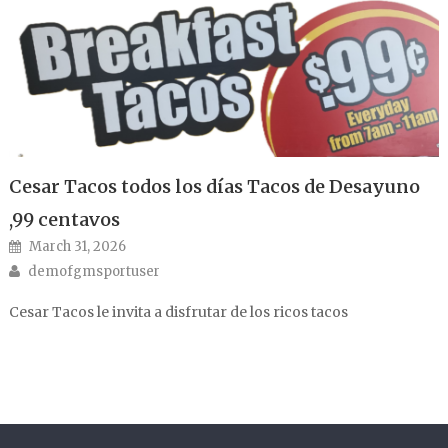
Cesar Tacos todos los días Tacos de Desayuno
,99 centavos
Posted on
March 31, 2026
Author
demofgmsportuser
Cesar Tacos le invita a disfrutar de los ricos tacos