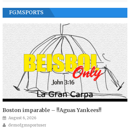
FGMSPORTS
Boston imparable – !!Aguas Yankees!!
Posted on
August 6, 2026
Author
demofgmsportuser