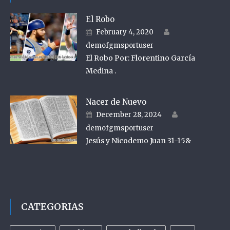
El Robo
Author
Posted on
February 4, 2020
demofgmsportuser
El Robo Por: Florentino García
Medina .
Nacer de Nuevo
Author
Posted on
December 28, 2024
demofgmsportuser
Jesús y Nicodemo Juan 31-15&
CATEGORIAS