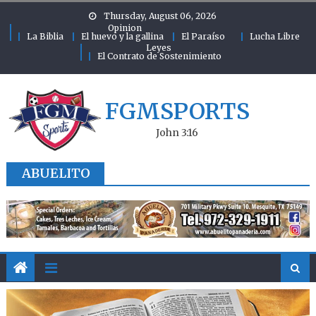
Skip to content
Thursday, August 06, 2026
Opinion
La Biblia
El huevo y la gallina
El Paraíso
Lucha Libre
Leyes
El Contrato de Sostenimiento
FGMSPORTS
John 3:16
ABUELITO