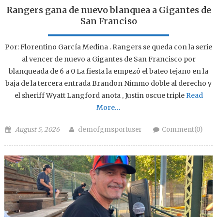
Rangers gana de nuevo blanquea a Gigantes de
San Franciso
Por: Florentino García Medina . Rangers se queda con la serie
al vencer de nuevo a Gigantes de San Francisco por
blanqueada de 6 a 0 La fiesta la empezó el bateo tejano en la
baja de la tercera entrada Brandon Nimmo doble al derecho y
el sheriff Wyatt Langford anota , Justin oscue triple
Read
More…
Posted on
Author
August 5, 2026
demofgmsportuser
Comment(0)