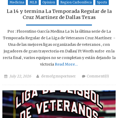
Medicina
MLB
Opinion
Region Carbonifera
Sports
La 14 y termina La Temporada Regular de la
Cruz Martinez de Dallas Texas
Por : Florentino García Medina La 14 la última serie de La
Temporada Regular de La Liga de Veteranos Cruz Martínez -
Una de las mejores ligas organizadas de veteranos , con
jugadores de gran trayectoria en Dallas/ Ft Worth sufre en la
recta final , varios equipos no se completan y están dejando la
victoria
Read More…
Posted on
Author
July 22, 2026
demofgmsportuser
Comment(0)