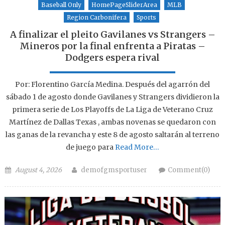
Baseball Only
HomePageSliderArea
MLB
Region Carbonifera
Sports
A finalizar el pleito Gavilanes vs Strangers –
Mineros por la final enfrenta a Piratas –
Dodgers espera rival
Por: Florentino García Medina. Después del agarrón del
sábado 1 de agosto donde Gavilanes y Strangers dividieron la
primera serie de Los Playoffs de La Liga de Veterano Cruz
Martínez de Dallas Texas , ambas novenas se quedaron con
las ganas de la revancha y este 8 de agosto saltarán al terreno
de juego para
Read More…
Posted on
Author
August 4, 2026
demofgmsportuser
Comment(0)