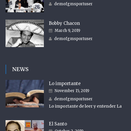
Author
demofgmsportuser
Bobby Chacon
Posted on
March 9, 2019
Author
demofgmsportuser
NEWS
Lo importante
Posted on
November 15, 2019
Author
demofgmsportuser
Lo importante de leer y entender La
El Santo
Posted on