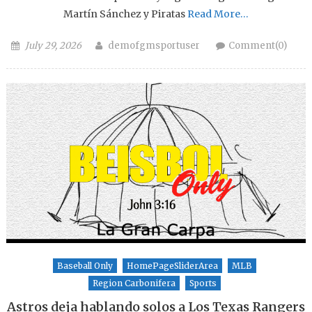
Martín Sánchez y Piratas
Read More…
Posted on
Author
July 29, 2026
demofgmsportuser
Comment(0)
Baseball Only
HomePageSliderArea
MLB
Region Carbonifera
Sports
Astros deja hablando solos a Los Texas Rangers