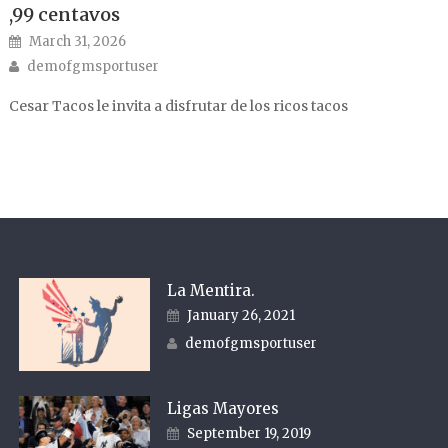
,99 centavos
Posted on
March 31, 2026
Author
demofgmsportuser
Cesar Tacos le invita a disfrutar de los ricos tacos
La Mentira.
Posted on
January 26, 2021
Author
demofgmsportuser
Ligas Mayores
Posted on
September 19, 2019