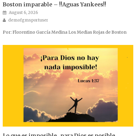
Boston imparable – !!Aguas Yankees!!
Posted on
August 6, 2026
Author
demofgmsportuser
Por: Florentino García Medina Los Medias Rojas de Boston
Lo que es imposible , para Dios es posible