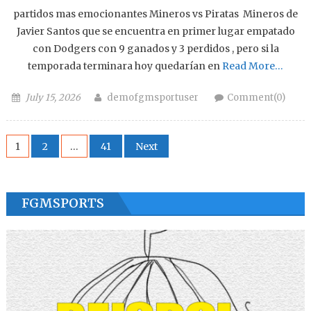
partidos mas emocionantes Mineros vs Piratas Mineros de
Javier Santos que se encuentra en primer lugar empatado
con Dodgers con 9 ganados y 3 perdidos , pero si la
temporada terminara hoy quedarían en
Read More…
Posted on
Author
July 15, 2026
demofgmsportuser
Comment(0)
Posts navigation
1
2
…
41
Next
FGMSPORTS