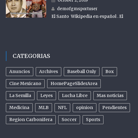
October 2, 2019
Author
demofgmsportuser
El Santo Wikipedia en español . El
CATEGORIAS
Anuncios
Archives
Baseball Only
Box
Cine Mexicano
HomePageSliderArea
La Semilla
Leyes
Lucha Libre
Mas noticias
Medicina
MLB
NFL
opinion
Pendientes
Region Carbonifera
Soccer
Sports