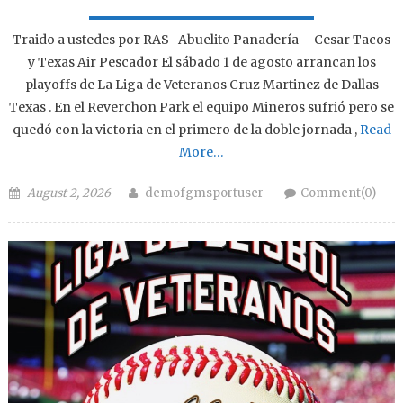
Traido a ustedes por RAS- Abuelito Panadería – Cesar Tacos
y Texas Air Pescador El sábado 1 de agosto arrancan los
playoffs de La Liga de Veteranos Cruz Martinez de Dallas
Texas . En el Reverchon Park el equipo Mineros sufrió pero se
quedó con la victoria en el primero de la doble jornada ,
Read
More…
Posted on
Author
August 2, 2026
demofgmsportuser
Comment(0)