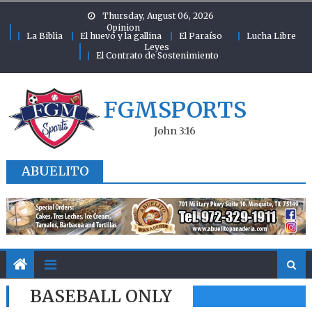
Skip to content
Thursday, August 06, 2026
Opinion
La Biblia
El huevo y la gallina
El Paraíso
Lucha Libre
Leyes
El Contrato de Sostenimiento
FGMSPORTS
John 3:16
ABUELITO
BASEBALL ONLY