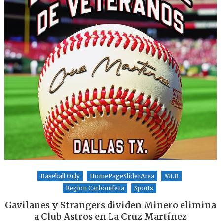
Baseball Only
HomePageSliderArea
MLB
Region Carbonifera
Sports
Gavilanes y Strangers dividen Minero elimina
a Club Astros en La Cruz Martínez