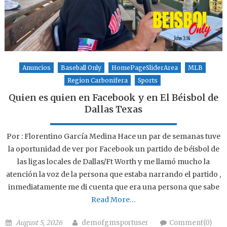
Anuncios
Baseball Only
HomePageSliderArea
MLB
Region Carbonifera
Sports
Quien es quien en Facebook y en El Béisbol de
Dallas Texas
Por : Florentino García Medina Hace un par de semanas tuve
la oportunidad de ver por Facebook un partido de béisbol de
las ligas locales de Dallas/Ft Worth y me llamó mucho la
atención la voz de la persona que estaba narrando el partido ,
inmediatamente me di cuenta que era una persona que sabe
Read More…
Posted on
Author
August 5, 2026
demofgmsportuser
Comment(0)