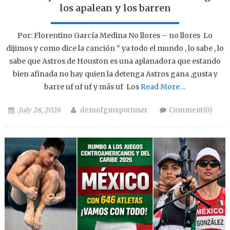
los apalean y los barren
Por: Florentino García Medina No llores – no llores Lo
dijimos y como dice la canción “ ya todo el mundo , lo sabe , lo
sabe que Astros de Houston es una aplanadora que estando
bien afinada no hay quien la detenga Astros gana ,gusta y
barre uf uf uf y más uf Los
Read More…
Posted on
Author
July 28, 2026
demofgmsportuser
Comment(0)