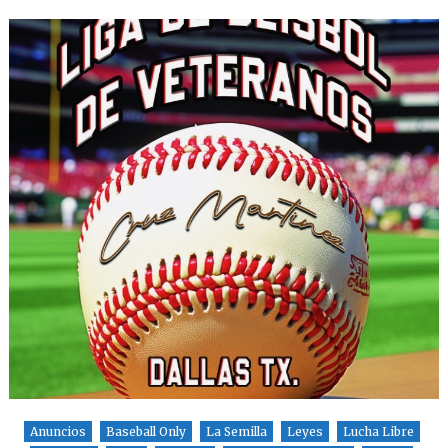
Anuncios
Baseball Only
La Semilla
Leyes
Lucha Libre