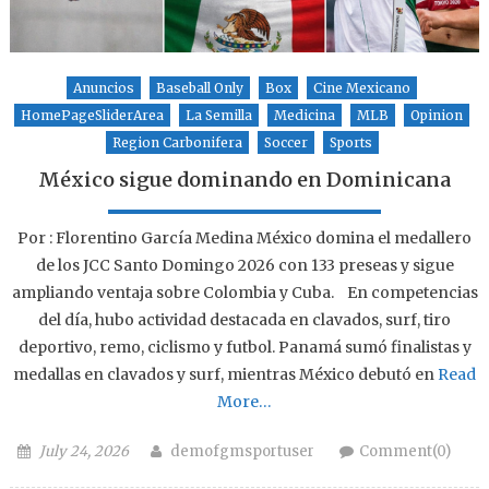
Anuncios
Baseball Only
Box
Cine Mexicano
HomePageSliderArea
La Semilla
Medicina
MLB
Opinion
Region Carbonifera
Soccer
Sports
México sigue dominando en Dominicana
Por : Florentino García Medina México domina el medallero
de los JCC Santo Domingo 2026 con 133 preseas y sigue
ampliando ventaja sobre Colombia y Cuba. En competencias
del día, hubo actividad destacada en clavados, surf, tiro
deportivo, remo, ciclismo y futbol. Panamá sumó finalistas y
medallas en clavados y surf, mientras México debutó en
Read
More…
Posted on
Author
July 24, 2026
demofgmsportuser
Comment(0)