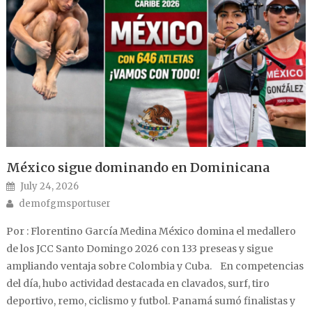
México sigue dominando en Dominicana
Posted on
July 24, 2026
Author
demofgmsportuser
Por : Florentino García Medina México domina el medallero
de los JCC Santo Domingo 2026 con 133 preseas y sigue
ampliando ventaja sobre Colombia y Cuba. En competencias
del día, hubo actividad destacada en clavados, surf, tiro
deportivo, remo, ciclismo y futbol. Panamá sumó finalistas y