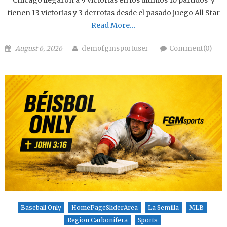
Chicago llegaron a 9 victorias en los últimos 10 partidos y
tienen 13 victorias y 3 derrotas desde el pasado juego All Star
Read More…
Posted on
Author
August 6, 2026
demofgmsportuser
Comment(0)
Baseball Only
HomePageSliderArea
La Semilla
MLB
Region Carbonifera
Sports