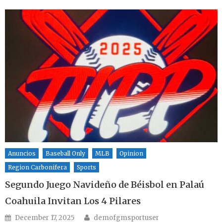
Anuncios
Baseball Only
MLB
Opinion
Region Carbonifera
Sports
Segundo Juego Navideño de Béisbol en Palaú
Coahuila Invitan Los 4 Pilares
Author
Posted on
December 17, 2025
demofgmsportuser