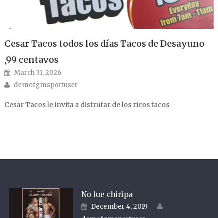
Cesar Tacos todos los días Tacos de Desayuno
,99 centavos
Posted on
March 31, 2026
Author
demofgmsportuser
Cesar Tacos le invita a disfrutar de los ricos tacos
No fue chiripa
Author
Posted on
December 4, 2019