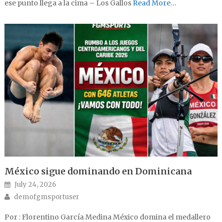
ese punto llega a la cima – Los Gallos
Read More…
México sigue dominando en Dominicana
Posted on
July 24, 2026
Author
demofgmsportuser
Por : Florentino García Medina México domina el medallero