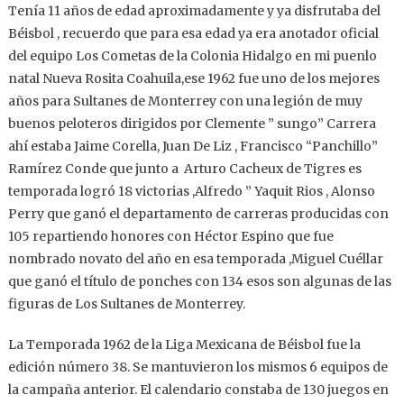
Tenía 11 años de edad aproximadamente y ya disfrutaba del
Béisbol , recuerdo que para esa edad ya era anotador oficial
del equipo Los Cometas de la Colonia Hidalgo en mi puenlo
natal Nueva Rosita Coahuila,ese 1962 fue uno de los mejores
años para Sultanes de Monterrey con una legión de muy
buenos peloteros dirigidos por Clemente ” sungo” Carrera
ahí estaba Jaime Corella, Juan De Liz , Francisco “Panchillo”
Ramírez Conde que junto a Arturo Cacheux de Tigres es
temporada logró 18 victorias ,Alfredo ” Yaquit Rios , Alonso
Perry que ganó el departamento de carreras producidas con
105 repartiendo honores con Héctor Espino que fue
nombrado novato del año en esa temporada ,Miguel Cuéllar
que ganó el título de ponches con 134 esos son algunas de las
figuras de Los Sultanes de Monterrey.
La Temporada 1962 de la Liga Mexicana de Béisbol fue la
edición número 38. Se mantuvieron los mismos 6 equipos de
la campaña anterior. El calendario constaba de 130 juegos en