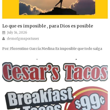
Lo que es imposible , para Dios es posible
Posted on
July 14, 2026
Author
demofgmsportuser
Por: Florentino García Medina Es imposible que todo salga