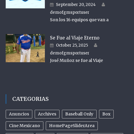
Author
Posted on
September 20, 2024
demofgmsportuser
Son los 16 equipos que van a
Se Fue al Viaje Eterno
Author
Posted on
October 25, 2025
demofgmsportuser
José Muñoz se fue al Viaje
CATEGORIAS
Anuncios
Archives
Baseball Only
Box
Cine Mexicano
HomePageSliderArea