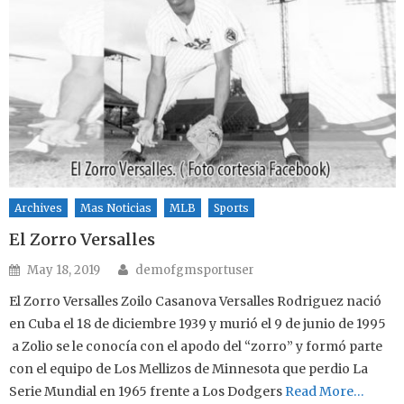
Archives
Mas Noticias
MLB
Sports
El Zorro Versalles
Author
Posted on
May 18, 2019
demofgmsportuser
El Zorro Versalles Zoilo Casanova Versalles Rodriguez nació
en Cuba el 18 de diciembre 1939 y murió el 9 de junio de 1995
a Zolio se le conocía con el apodo del “zorro” y formó parte
con el equipo de Los Mellizos de Minnesota que perdio La
Serie Mundial en 1965 frente a Los Dodgers
Read More…