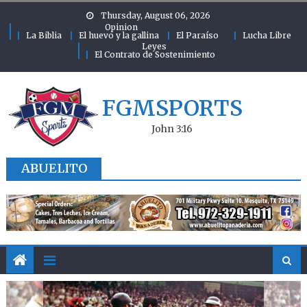
Skip to content
Thursday, August 06, 2026
Opinion
La Biblia
El huevo y la gallina
El Paraíso
Lucha Libre
Leyes
El Contrato de Sostenimiento
FGMSPORTS
John 3:16
ABUELITO