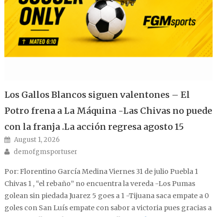
Los Gallos Blancos siguen valentones – El
Potro frena a La Máquina -Las Chivas no puede
con la franja .La acción regresa agosto 15
Posted on
August 1, 2026
Author
demofgmsportuser
Por: Florentino García Medina Viernes 31 de julio Puebla 1
Chivas 1 , “el rebaño” no encuentra la vereda -Los Pumas
golean sin piedada Juarez 5 goes a 1 -Tijuana saca empate a 0
goles con San Luís empate con sabor a victoria pues gracias a