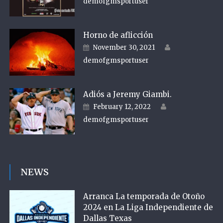
demofgmsportuser
Horno de aflicción
Author
Posted on
November 30, 2021
demofgmsportuser
Adiós a Jeremy Giambi.
Author
Posted on
February 12, 2022
demofgmsportuser
NEWS
Arranca La temporada de Otoño
2024 en La Liga Independiente de
Dallas Texas