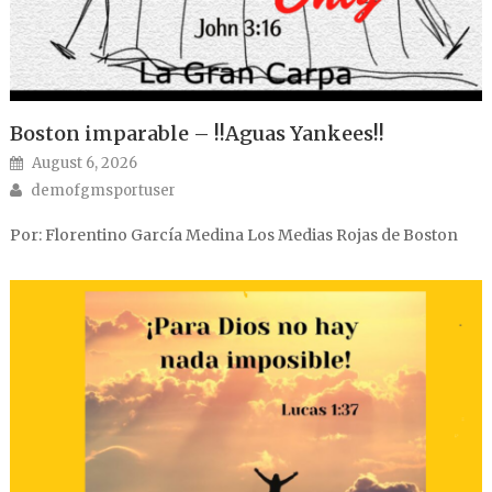
Boston imparable – !!Aguas Yankees!!
Posted on
August 6, 2026
Author
demofgmsportuser
Por: Florentino García Medina Los Medias Rojas de Boston