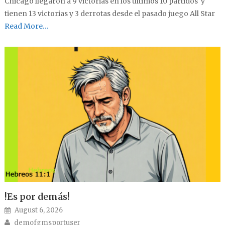
Chicago llegaron a 9 victorias en los últimos 10 partidos y
tienen 13 victorias y 3 derrotas desde el pasado juego All Star
Read More…
!Es por demás!
Posted on
August 6, 2026
Author
demofgmsportuser