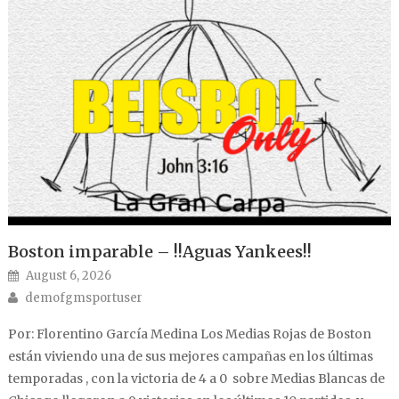
Boston imparable – !!Aguas Yankees!!
Posted on
August 6, 2026
Author
demofgmsportuser
Por: Florentino García Medina Los Medias Rojas de Boston
están viviendo una de sus mejores campañas en los últimas
temporadas , con la victoria de 4 a 0 sobre Medias Blancas de