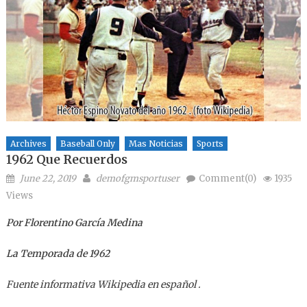
Archives
Baseball Only
Mas Noticias
Sports
1962 Que Recuerdos
Posted on
Author
June 22, 2019
demofgmsportuser
Comment(0)
1935
Views
Por Florentino García Medina
La Temporada de 1962
Fuente informativa Wikipedia en español .