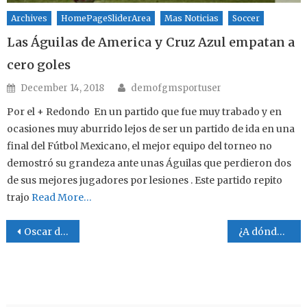
Archives
HomePageSliderArea
Mas Noticias
Soccer
Las Águilas de America y Cruz Azul empatan a
cero goles
Author
Posted on
December 14, 2018
demofgmsportuser
Por el + Redondo En un partido que fue muy trabado y en
ocasiones muy aburrido lejos de ser un partido de ida en una
final del Fútbol Mexicano, el mejor equipo del torneo no
demostró su grandeza ante unas Águilas que perdieron dos
de sus mejores jugadores por lesiones . Este partido repito
trajo
Read More…
Post navigation
Oscar de la Hoya
¿A dónde van a dar?