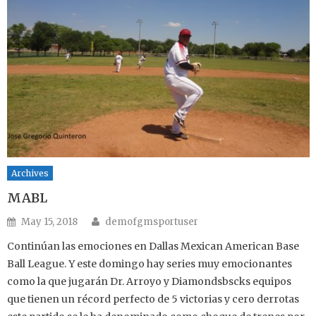
Archives
MABL
Author
Posted on
May 15, 2018
demofgmsportuser
Continúan las emociones en Dallas Mexican American Base
Ball League. Y este domingo hay series muy emocionantes
como la que jugarán Dr. Arroyo y Diamondsbscks equipos
que tienen un récord perfecto de 5 victorias y cero derrotas