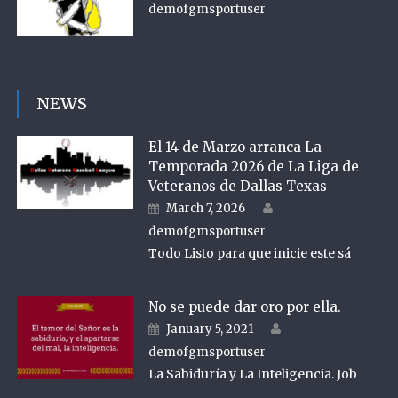
demofgmsportuser
NEWS
El 14 de Marzo arranca La
Temporada 2026 de La Liga de
Veteranos de Dallas Texas
Author
Posted on
March 7, 2026
demofgmsportuser
Todo Listo para que inicie este sá
No se puede dar oro por ella.
Author
Posted on
January 5, 2021
demofgmsportuser
La Sabiduría y La Inteligencia. Job