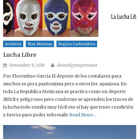
Archives
Mas Noticias
Region Carbonifera
Lucha Libre
Author
Posted on
November 9, 2018
demofgmsportuser
Por Florentino Garcia El deporte de los costalazos para
muchos es pura pantomima pero a otros los apasiona. En
toda La Republica Mexicana se practica como un deporte
difícil y peligrosos pero conforme se aprenden los trucos de
la lucha todo resulta muy fácil eso sí hay que tener condición
y fuerza para poder sobresalir
Read More…