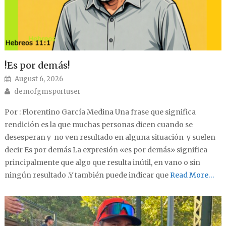
!Es por demás!
Posted on
August 6, 2026
Author
demofgmsportuser
Por : Florentino García Medina Una frase que significa
rendición es la que muchas personas dicen cuando se
desesperan y no ven resultado en alguna situación y suelen
decir Es por demás La expresión «es por demás» significa
principalmente que algo que resulta inútil, en vano o sin
ningún resultado .Y también puede indicar que
Read More…