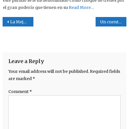
este partido se le ha denominado como choque de trenes por
el gran poderío que tienen en su
Read More…
Post navigation
La Mejor Familia
Un cuento
Leave a Reply
Your email address will not be published.
Required fields
are marked
*
Comment
*