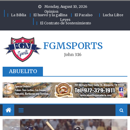
Skip to content
Monday, August 10, 2026
Opinion
La Biblia
El huevo y la gallina
El Paraíso
Lucha Libre
Leyes
El Contrato de Sostenimiento
FGMSPORTS
John 3:16
ABUELITO