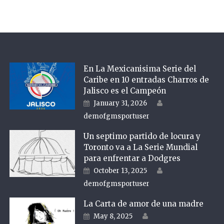
En La Mexicanisima Serie del
Caribe en 10 entradas Charros de
Jalisco es el Campeón
Author
Posted on
January 31, 2026
demofgmsportuser
Un septimo partido de locura y
Toronto va a La Serie Mundial
para enfrentar a Dodgres
Author
Posted on
October 13, 2025
demofgmsportuser
La Carta de amor de una madre
Author
Posted on
May 8, 2025