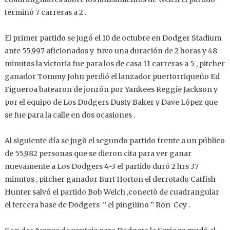
terminó 7 carreras a 2 .
El primer partido se jugó el 10 de octubre en Dodger Stadium
ante 55,997 aficionados y tuvo una duración de 2 horas y 48
minutos la victoria fue para los de casa 11 carreras a 5 , pitcher
ganador Tommy John perdió el lanzador puertorriqueño Ed
Figueroa batearon de jonrón por Yankees Reggie Jackson y
por el equipo de Los Dodgers Dusty Baker y Dave López que
se fue para la calle en dos ocasiones .
Al siguiente día se jugò el segundo partido frente a un público
de 55,982 personas que se dieron cita para ver ganar
nuevamente a Los Dodgers 4-3 el partido duró 2 hrs 37
minutos , pitcher ganador Burt Horton el derrotado Catfish
Hunter salvó el partido Bob Welch ,conectò de cuadrangular
el tercera base de Dodgers ” el pingüino ” Ron Cey .