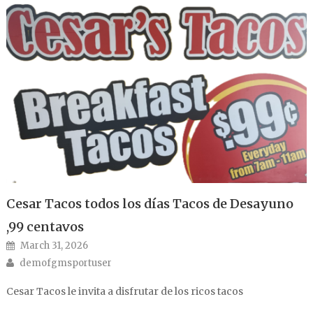
Cesar Tacos todos los días Tacos de Desayuno
,99 centavos
Posted on
March 31, 2026
Author
demofgmsportuser
Cesar Tacos le invita a disfrutar de los ricos tacos