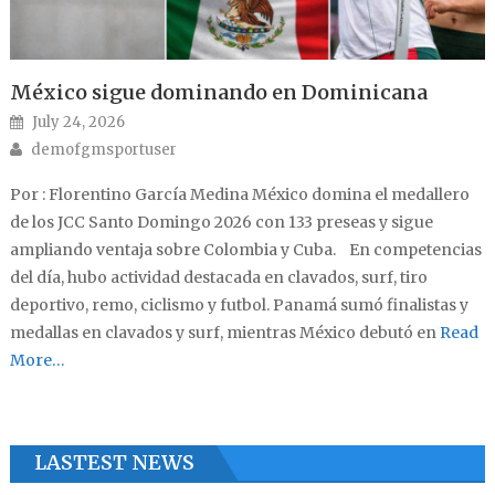
México sigue dominando en Dominicana
Posted on
July 24, 2026
Author
demofgmsportuser
Por : Florentino García Medina México domina el medallero
de los JCC Santo Domingo 2026 con 133 preseas y sigue
ampliando ventaja sobre Colombia y Cuba. En competencias
del día, hubo actividad destacada en clavados, surf, tiro
deportivo, remo, ciclismo y futbol. Panamá sumó finalistas y
medallas en clavados y surf, mientras México debutó en
Read
More…
LASTEST NEWS