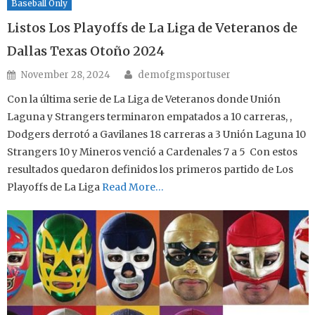
Baseball Only
Listos Los Playoffs de La Liga de Veteranos de
Dallas Texas Otoño 2024
Author
Posted on
November 28, 2024
demofgmsportuser
Con la última serie de La Liga de Veteranos donde Unión
Laguna y Strangers terminaron empatados a 10 carreras, ,
Dodgers derrotó a Gavilanes 18 carreras a 3 Unión Laguna 10
Strangers 10 y Mineros venció a Cardenales 7 a 5 Con estos
resultados quedaron definidos los primeros partido de Los
Playoffs de La Liga
Read More…