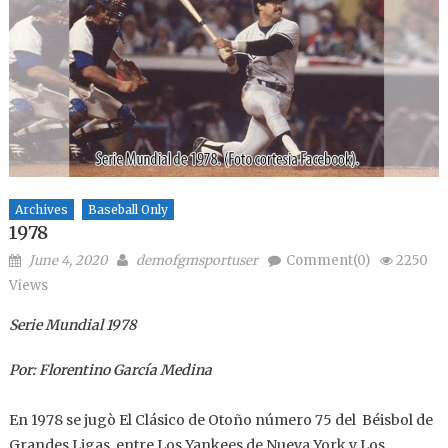
Archives
Baseball Only
1978
Posted on
Author
June 4, 2020
demofgmsportuser
Comment(0)
2250
Views
Serie Mundial 1978
Por: Florentino García Medina
En 1978 se jugò El Clásico de Otoño número 75 del Béisbol de
Grandes Ligas entre Los Yankees de Nueva York y Los