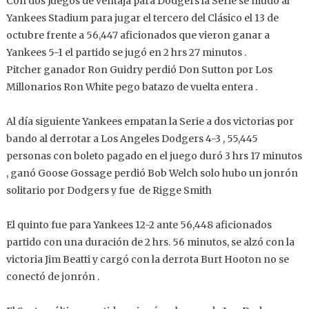
Con dos Juegos de ventaja para Dodgers la Serie se mudó al
Yankees Stadium para jugar el tercero del Clásico el 13 de
octubre frente a 56,447 aficionados que vieron ganar a
Yankees 5-1 el partido se jugó en 2 hrs 27 minutos .
Pitcher ganador Ron Guidry perdió Don Sutton por Los
Millonarios Ron White pego batazo de vuelta entera .
Al día siguiente Yankees empatan la Serie a dos victorias por
bando al derrotar a Los Angeles Dodgers 4-3 , 55,445
personas con boleto pagado en el juego duró 3 hrs 17 minutos
, ganó Goose Gossage perdió Bob Welch solo hubo un jonrón
solitario por Dodgers y fue de Rigge Smith
El quinto fue para Yankees 12-2 ante 56,448 aficionados
partido con una duración de 2 hrs. 56 minutos, se alzó con la
victoria Jim Beatti y cargó con la derrota Burt Hooton no se
conectó de jonrón .