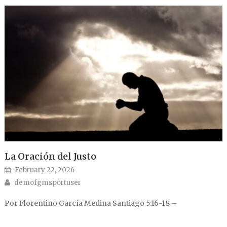
La Oración del Justo
Posted on
February 22, 2026
Author
demofgmsportuser
Por Florentino García Medina Santiago 5:16-18 –