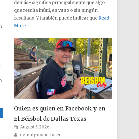
demás» significa principalmente que algo
que resulta inútil, en vano o sin ningún
resultado .Y también puede indicar que
Read
More…
n
e
r
n
…
Quien es quien en Facebook y en
El Béisbol de Dallas Texas
Posted on
August 5, 2026
Author
demofgmsportuser