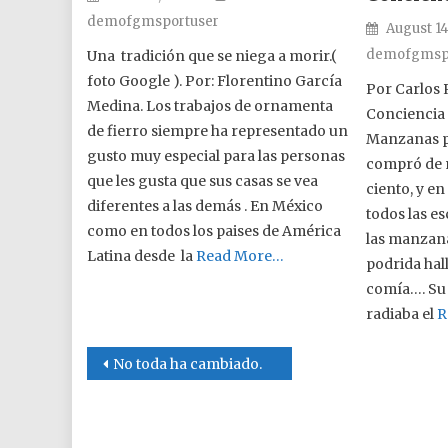
demofgmsportuser
Posted o
August 14
demofgmsp
Una tradición que se niega a morir.(
foto Google ). Por: Florentino García
Por Carlos 
Medina. Los trabajos de ornamenta
Conciencia 
de fierro siempre ha representado un
Manzanas p
gusto muy especial para las personas
compró de 
que les gusta que sus casas se vea
ciento, y e
diferentes a las demás . En México
todos las es
como en todos los paises de América
las manzana
Latina desde la
Read More…
podrida hal
comía…. Su 
radiaba el
R
Post navigation
No toda ha cambiado.