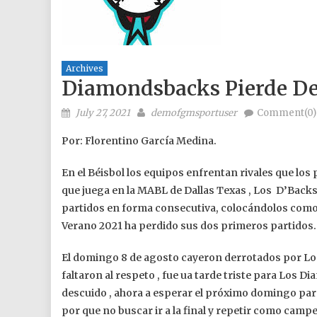
Archives
Diamondsbacks Pierde De
Posted on
Author
July 27, 2021
demofgmsportuser
Comment(0)
Por: Florentino García Medina.
En el Béisbol los equipos enfrentan rivales que lo
que juega en la MABL de Dallas Texas , Los D’Back
partidos en forma consecutiva, colocándolos como e
Verano 2021 ha perdido sus dos primeros partidos.
El domingo 8 de agosto cayeron derrotados por Los
faltaron al respeto , fue ua tarde triste para Los
descuido , ahora a esperar el próximo domingo para
por que no buscar ir a la final y repetir como camp