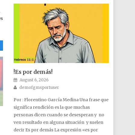
n
es
!Es por demás!
Posted on
August 6, 2026
Author
demofgmsportuser
Por : Florentino García Medina Una frase que
significa rendición es la que muchas
personas dicen cuando se desesperan y no
ven resultado en alguna situación y suelen
decir Es por demás La expresión «es por