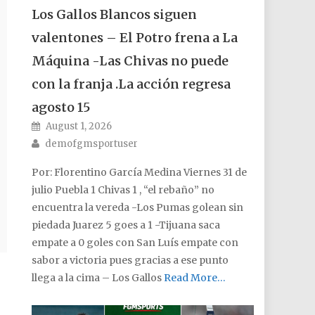
Los Gallos Blancos siguen
valentones – El Potro frena a La
Máquina -Las Chivas no puede
con la franja .La acción regresa
agosto 15
Posted on
August 1, 2026
Author
demofgmsportuser
Por: Florentino García Medina Viernes 31 de
julio Puebla 1 Chivas 1 , “el rebaño” no
encuentra la vereda -Los Pumas golean sin
piedada Juarez 5 goes a 1 -Tijuana saca
empate a 0 goles con San Luís empate con
sabor a victoria pues gracias a ese punto
llega a la cima – Los Gallos
Read More…