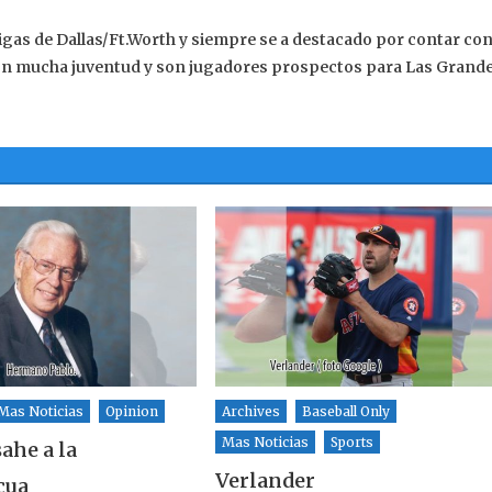
ligas de Dallas/Ft.Worth y siempre se a destacado por contar co
n mucha juventud y son jugadores prospectos para Las Grand
Mas Noticias
Opinion
Archives
Baseball Only
Mas Noticias
Sports
he a la
Verlander
cua