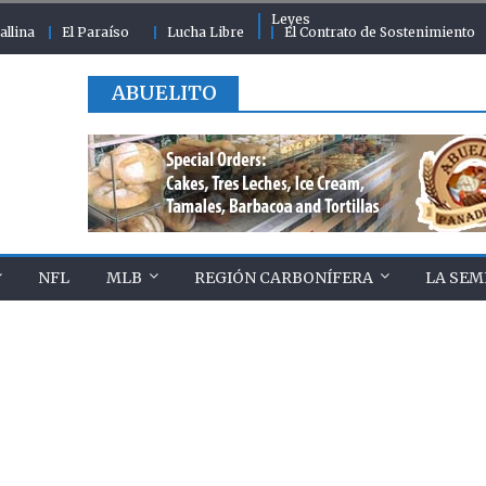
Leyes
allina
El Paraíso
Lucha Libre
El Contrato de Sostenimiento
ABUELITO
NFL
MLB
REGIÓN CARBONÍFERA
LA SEM