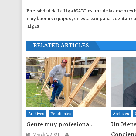
En realidad de La Liga MABL es una de las mejores 
muy buenos equipos , en esta campaña cuentan co
Ligas
RELATED ARTICLES
Archives
Pendientes
Archives
Gente muy profesional.
Un Mensa
Author
Concien
Posted on
March 5, 2021