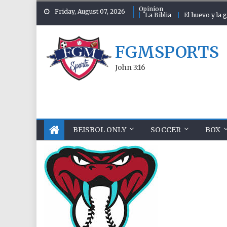
Skip to content
Opinion
Friday, August 07, 2026
La Biblia
El huevo y la g
FGMSPORTS
John 3:16
BEISBOL ONLY
SOCCER
BOX