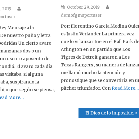
Author
Posted on
October 29, 2019
Author
n
, 2019
demofgmsportuser
ortuser
Por: Florentino García Medina Quie
Rey Mensaje a la
es Justin Verlander La primera vez
De nuestro puño y letra
que lo vi lanzar fue en el Ball Park d
odridas Un cierto avaro
Arlington en un partido que Los
manzanas dos o un
Tigres de Detroit ganaron a Los
n un oscuro aposento de
Texas Rangers , su manera de lanza
condió. El avaro cada día
me llamó mucho la atención y
s visitaba: si alguna
pronostique que se convertiría en u
laba, suspirando la
pitcher triunfador. Con
Read More
hijo que, según se piensa,
ead More…
El Dios de lo imposible.