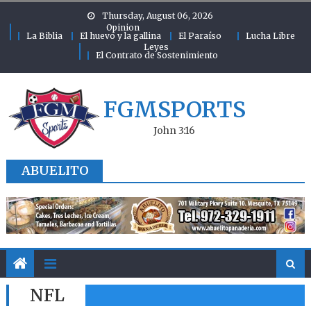
Skip to content
Thursday, August 06, 2026
Opinion
La Biblia
El huevo y la gallina
El Paraíso
Lucha Libre
Leyes
El Contrato de Sostenimiento
FGMSPORTS
John 3:16
ABUELITO
NFL