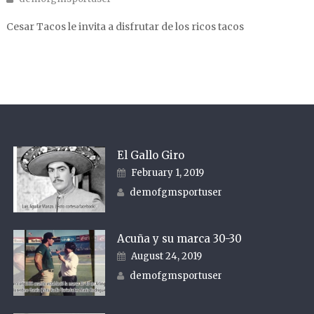
Cesar Tacos le invita a disfrutar de los ricos tacos
El Gallo Giro
Posted on
February 1, 2019
Author
demofgmsportuser
Acuña y su marca 30-30
Posted on
August 24, 2019
Author
demofgmsportuser