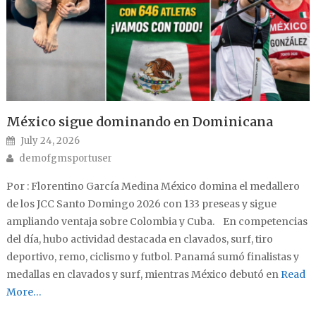
México sigue dominando en Dominicana
Posted on
July 24, 2026
Author
demofgmsportuser
Por : Florentino García Medina México domina el medallero
de los JCC Santo Domingo 2026 con 133 preseas y sigue
ampliando ventaja sobre Colombia y Cuba. En competencias
del día, hubo actividad destacada en clavados, surf, tiro
deportivo, remo, ciclismo y futbol. Panamá sumó finalistas y
medallas en clavados y surf, mientras México debutó en
Read
More…