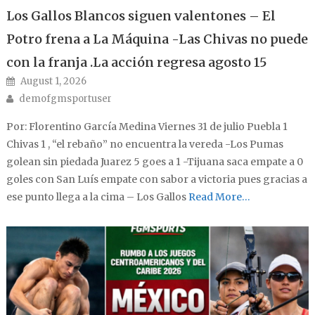
Los Gallos Blancos siguen valentones – El
Potro frena a La Máquina -Las Chivas no puede
con la franja .La acción regresa agosto 15
Posted on
August 1, 2026
Author
demofgmsportuser
Por: Florentino García Medina Viernes 31 de julio Puebla 1
Chivas 1 , “el rebaño” no encuentra la vereda -Los Pumas
golean sin piedada Juarez 5 goes a 1 -Tijuana saca empate a 0
goles con San Luís empate con sabor a victoria pues gracias a
ese punto llega a la cima – Los Gallos
Read More…