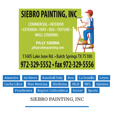
Anuncios
Archives
Baseball Only
Box
La Semilla
Leyes
Lucha Libre
Mas Noticias
Medicina
MLB
NFL
Opinion
Pendientes
Region Carbonifera
Soccer
Sports
SIEBRO PAINTING, INC