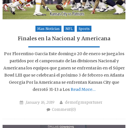
Mas Noticias
NFL
Sports
Finales en la Nacional y Americana
Por Florentino Garcia Este domingo 20 de enero se juega los
partidos por el campeonato de las divisiones Nacional y
Americana los equipos que ganen se enfrentarán en el Súper
Bowl LIII que se celebrará el próximo 3 de febrero en Atlanta
Georgia Por la Americana se enfrentan Kansas City que
derrotó 31-13 a Los
Read More…
Posted on
Author
January 16, 2019
demofgmsportuser
Comment(0)