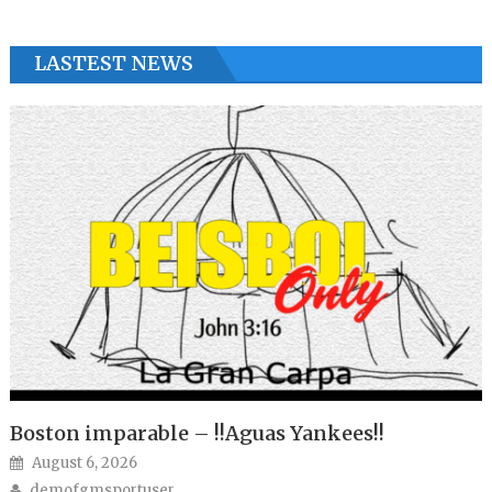
LASTEST NEWS
Boston imparable – !!Aguas Yankees!!
Posted on
August 6, 2026
Author
demofgmsportuser