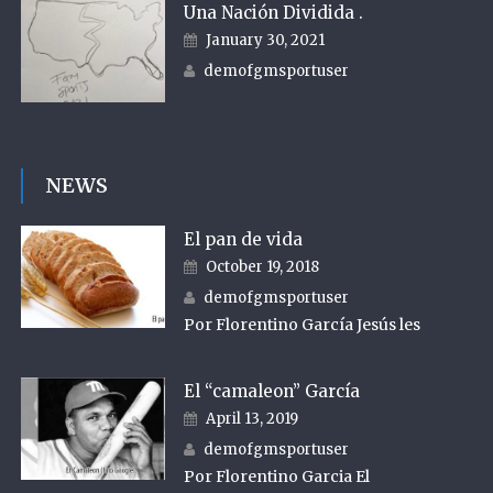
Una Nación Dividida .
Posted on
January 30, 2021
Author
demofgmsportuser
NEWS
El pan de vida
Posted on
October 19, 2018
Author
demofgmsportuser
Por Florentino García Jesús les
El “camaleon” García
Posted on
April 13, 2019
Author
demofgmsportuser
Por Florentino Garcia El