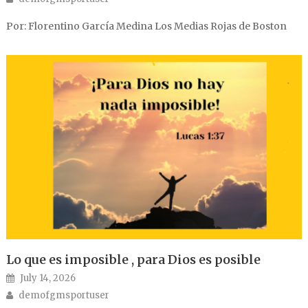
Por: Florentino García Medina Los Medias Rojas de Boston
Lo que es imposible , para Dios es posible
Posted on
July 14, 2026
Author
demofgmsportuser