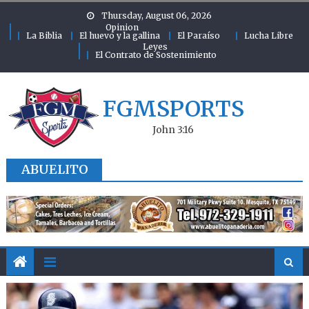
Skip to content
Thursday, August 06, 2026
Opinion
La Biblia
El huevo y la gallina
El Paraíso
Lucha Libre
Leyes
El Contrato de Sostenimiento
FGMSPORTS
John 3:16
ABUELITO