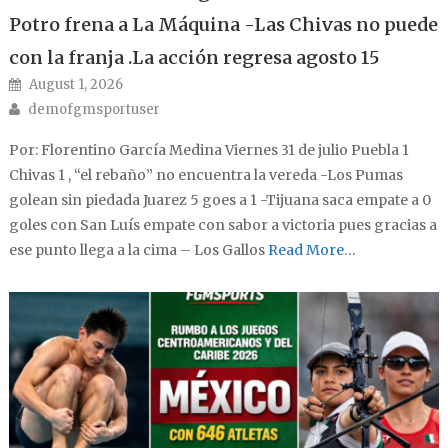
Potro frena a La Máquina -Las Chivas no puede
con la franja .La acción regresa agosto 15
Posted on
August 1, 2026
Author
demofgmsportuser
Por: Florentino García Medina Viernes 31 de julio Puebla 1
Chivas 1 , “el rebaño” no encuentra la vereda -Los Pumas
golean sin piedada Juarez 5 goes a 1 -Tijuana saca empate a 0
goles con San Luís empate con sabor a victoria pues gracias a
ese punto llega a la cima – Los Gallos
Read More…