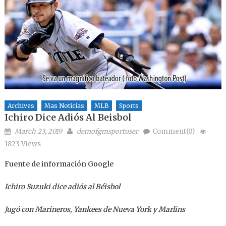
Archives
Mas Noticias
MLB
Sports
Ichiro Dice Adiós Al Beisbol
Posted on
Author
March 23, 2019
demofgmsportuser
Comment(0)
1823 Views
Fuente de información Google
Ichiro Suzuki dice adiós al Béisbol
Jugó con Marineros, Yankees de Nueva York y Marlins