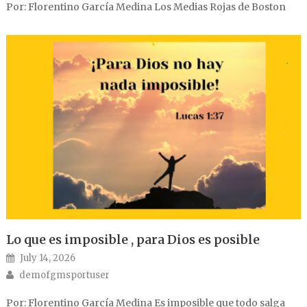
Por: Florentino García Medina Los Medias Rojas de Boston
Lo que es imposible , para Dios es posible
Posted on
July 14, 2026
Author
demofgmsportuser
Por: Florentino García Medina Es imposible que todo salga