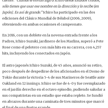
cliente:
“Cuando le envías algo a Ichiro desde Estados Unidos,
sólo tienes que usar ese nombre en la dirección y lo recibe [en
Japón]. Es así de grande.”
Ichiro ha participado en las dos
ediciones del Clásico Mundial de Béisbol (2006, 2009),
obteniendo en ambas ocasiones el campeonato.
En 2016, con un doblete en la novena entrada frente a los
Padres, Ichiro Suzuki, jardinero de los Marlins, superó a Pete
Rose como el pelotero con más hits en su carrera, con 4,257
hits, incluyendo los conectados en Japón.
El astro japonés Ichiro Suzuki, de 45 años, anunció su retiro,
poco después de despedirse de los aficionados en el Domo de
Tokio durante la victoria 5-4 de sus Marineros de Seattle ante
Oakland en 12 innings. Ichiro se fue de 4-0 y fue reemplazado
en el jardín derecho en el octavo episodio, pudiendo saludar a
sus compatriotas en un estadio que estaba repleto. Se fundió
en abrazos durante una caminata de tres minutos que marcó
el final de una ilustre grande.