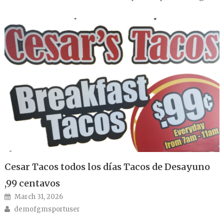
Cesar Tacos todos los días Tacos de Desayuno
,99 centavos
Posted on
March 31, 2026
Author
demofgmsportuser