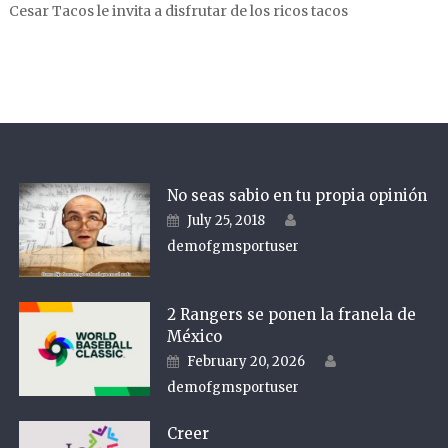
Cesar Tacos le invita a disfrutar de los ricos tacos
No seas sabio en tu propia opinión
Author
Posted on
July 25, 2018
demofgmsportuser
2 Rangers se ponen la franela de
México
Author
Posted on
February 20, 2026
demofgmsportuser
Creer