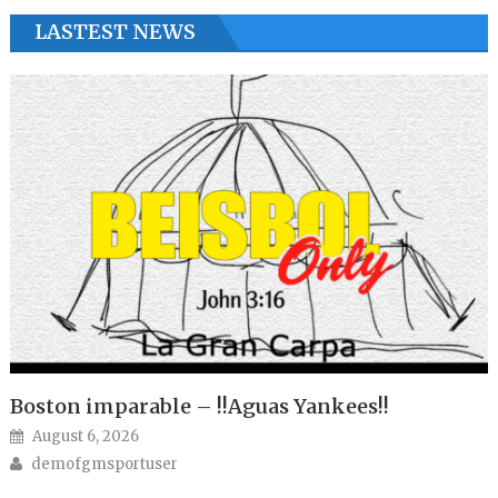
LASTEST NEWS
Boston imparable – !!Aguas Yankees!!
Posted on
August 6, 2026
Author
demofgmsportuser