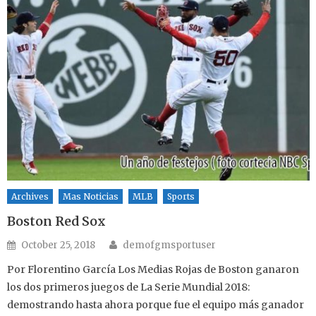
Archives
Mas Noticias
MLB
Sports
Boston Red Sox
Author
Posted on
October 25, 2018
demofgmsportuser
Por Florentino García Los Medias Rojas de Boston ganaron
los dos primeros juegos de La Serie Mundial 2018:
demostrando hasta ahora porque fue el equipo más ganador