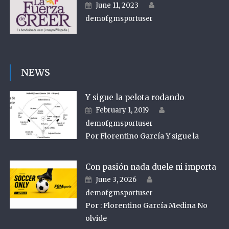
Author
Posted on
June 11, 2023
demofgmsportuser
NEWS
Y sigue la pelota rodando
Author
Posted on
February 1, 2019
demofgmsportuser
Por Florentino García Y sigue la
Con pasión nada duele ni importa
Author
Posted on
June 3, 2026
demofgmsportuser
Por : Florentino García Medina No
olvide