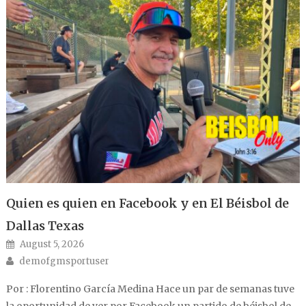
Quien es quien en Facebook y en El Béisbol de
Dallas Texas
Posted on
August 5, 2026
Author
demofgmsportuser
Por : Florentino García Medina Hace un par de semanas tuve
la oportunidad de ver por Facebook un partido de béisbol de