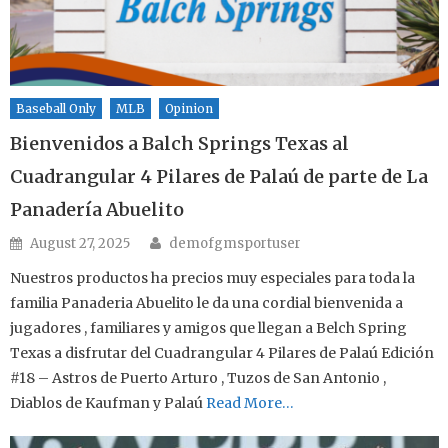
Baseball Only
MLB
Opinion
Bienvenidos a Balch Springs Texas al
Cuadrangular 4 Pilares de Palaú de parte de La
Panadería Abuelito
Author
Posted on
August 27, 2025
demofgmsportuser
Nuestros productos ha precios muy especiales para toda la
familia Panaderia Abuelito le da una cordial bienvenida a
jugadores , familiares y amigos que llegan a Belch Spring
Texas a disfrutar del Cuadrangular 4 Pilares de Palaú Edición
#18 – Astros de Puerto Arturo , Tuzos de San Antonio ,
Diablos de Kaufman y Palaú
Read More…