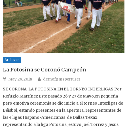
Archives
La Potosina se Coronó Campeón
Author
Posted on
May 29, 2018
demofgmsportuser
SE CORONA LA POTOSINA EN EL TORNEO INTERLIGAS Por
Refugio Martínez Este pasado 26 y 27 de Mayo,en pequeña
pero emotiva ceremonia se dio inicio a el torneo Interligas de
Béisbol, estando presentes en la apertura, representantes de
las 4 ligas Hispano-Americanas de Dallas Texax
representando a la liga Potosina ,estuvo Joel Torrez y Jesus