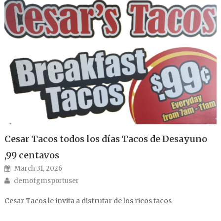
Cesar Tacos todos los días Tacos de Desayuno
,99 centavos
Posted on
March 31, 2026
Author
demofgmsportuser
Cesar Tacos le invita a disfrutar de los ricos tacos