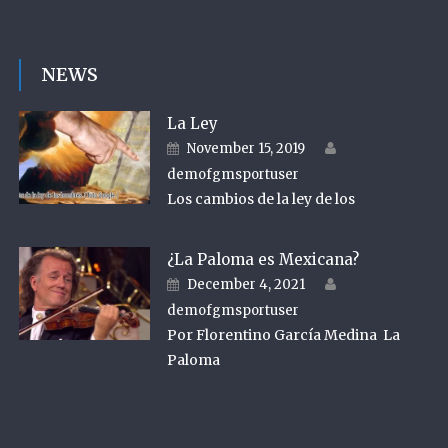
NEWS
La Ley
Author
Posted on
November 15, 2019
demofgmsportuser
Los cambios de la ley de los
¿La Paloma es Mexicana?
Author
Posted on
December 4, 2021
demofgmsportuser
Por Florentino García Medina La
Paloma