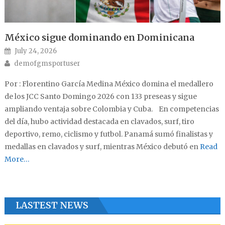
México sigue dominando en Dominicana
Posted on
July 24, 2026
Author
demofgmsportuser
Por : Florentino García Medina México domina el medallero
de los JCC Santo Domingo 2026 con 133 preseas y sigue
ampliando ventaja sobre Colombia y Cuba. En competencias
del día, hubo actividad destacada en clavados, surf, tiro
deportivo, remo, ciclismo y futbol. Panamá sumó finalistas y
medallas en clavados y surf, mientras México debutó en
Read
More…
LASTEST NEWS