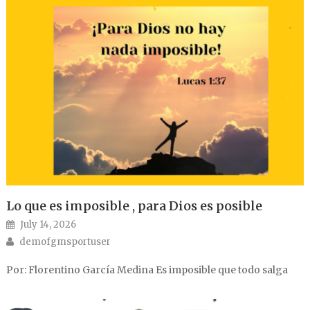
Lo que es imposible , para Dios es posible
Posted on
July 14, 2026
Author
demofgmsportuser
Por: Florentino García Medina Es imposible que todo salga