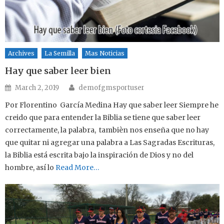
Archives
La Semilla
Mas Noticias
Hay que saber leer bien
Author
Posted on
March 2, 2019
demofgmsportuser
Por Florentino García Medina Hay que saber leer Siempre he
creido que para entender la Biblia se tiene que saber leer
correctamente, la palabra, tambièn nos enseña que no hay
que quitar ni agregar una palabra a Las Sagradas Escrituras,
la Biblia está escrita bajo la inspiración de Dios y no del
hombre, así lo
Read More…