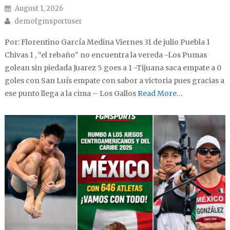
Posted on
August 1, 2026
Author
demofgmsportuser
Por: Florentino García Medina Viernes 31 de julio Puebla 1
Chivas 1 , “el rebaño” no encuentra la vereda -Los Pumas
golean sin piedada Juarez 5 goes a 1 -Tijuana saca empate a 0
goles con San Luís empate con sabor a victoria pues gracias a
ese punto llega a la cima – Los Gallos
Read More…