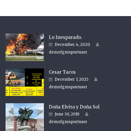
Lo Inesparado.
Author
Posted on
December 4, 2020
demofgmsportuser
Cesar Tacos
Author
Posted on
December 7, 2025
demofgmsportuser
Doña Elvira y Doña Sol
Author
Posted on
June 30, 2019
demofgmsportuser