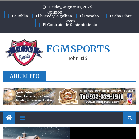
Skip to content
Friday, August 07, 2026
Opinion
La Biblia
El huevo y la gallina
El Paraíso
Lucha Libre
Leyes
El Contrato de Sostenimiento
FGMSPORTS
John 3:16
ABUELITO