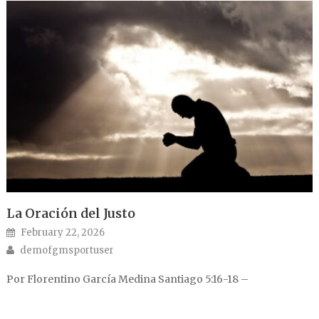
La Oración del Justo
Posted on
February 22, 2026
Author
demofgmsportuser
Por Florentino García Medina Santiago 5:16-18 –