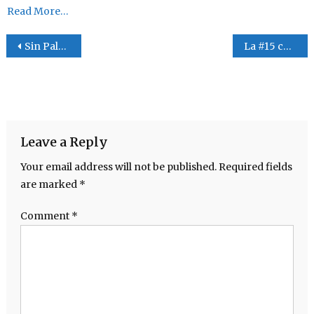
Read More…
Post navigation
Sin Palabras -En las buenas y más en las malas
La #15 con Los Cowboys que no quieren irse
Leave a Reply
Your email address will not be published.
Required fields
are marked
*
Comment
*