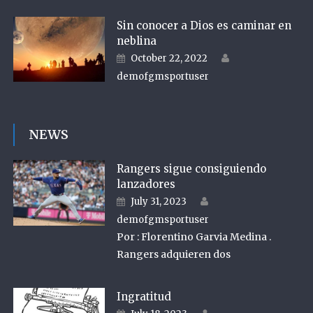
Sin conocer a Dios es caminar en
neblina
Author
Posted on
October 22, 2022
demofgmsportuser
NEWS
Rangers sigue consiguiendo
lanzadores
Author
Posted on
July 31, 2023
demofgmsportuser
Por : Florentino Garvia Medina .
Rangers adquieren dos
Ingratitud
Author
Posted on