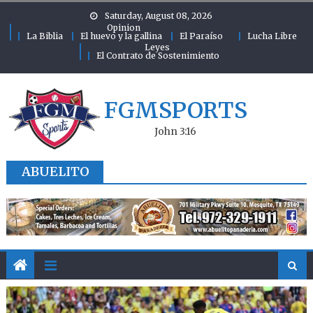
Skip to content
Saturday, August 08, 2026
Opinion
La Biblia
El huevo y la gallina
El Paraíso
Lucha Libre
Leyes
El Contrato de Sostenimiento
FGMSPORTS
John 3:16
ABUELITO