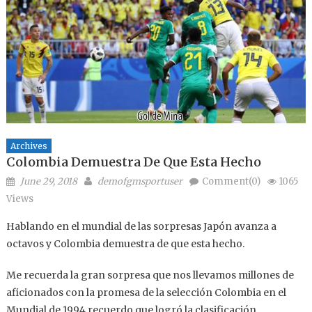
Archives
Colombia Demuestra De Que Esta Hecho
Posted on
Author
June 29, 2018
demofgmsportuser
Comment(0)
1065
Views
Hablando en el mundial de las sorpresas Japón avanza a
octavos y Colombia demuestra de que esta hecho.
Me recuerda la gran sorpresa que nos llevamos millones de
aficionados con la promesa de la selección Colombia en el
Mundial de 1994 recuerdo que logró la clasificación