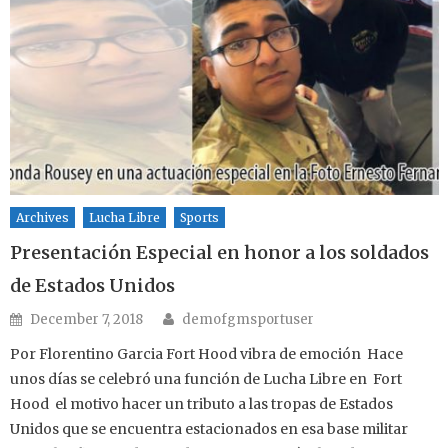
Archives
Lucha Libre
Sports
Presentación Especial en honor a los soldados
de Estados Unidos
Author
Posted on
December 7, 2018
demofgmsportuser
Por Florentino Garcia Fort Hood vibra de emoción Hace
unos días se celebró una función de Lucha Libre en Fort
Hood el motivo hacer un tributo a las tropas de Estados
Unidos que se encuentra estacionados en esa base militar