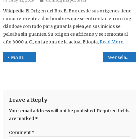
May 11, 2019
demofgmsportuser
Wikipedia El Origen del Box El Box desde sus orígenes tiene
como referente a dos hombres que se enfrentan en un ring
dándose con todo para ganar la pelea ,en sus inicios se
peleaba sin guantes. Su origen es africano y se remonta al
año 6000 a. C., en la zona de la actual Etiopía,
Read More…
Post navigation
MABL
Wenselao “chalayo ” González
Leave a Reply
Your email address will not be published.
Required fields
are marked
*
Comment
*