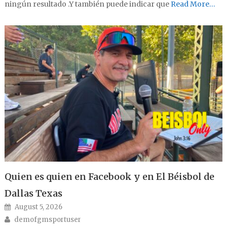
ningún resultado .Y también puede indicar que
Read More…
Quien es quien en Facebook y en El Béisbol de
Dallas Texas
Posted on
August 5, 2026
Author
demofgmsportuser