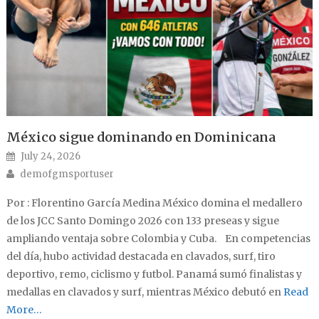
México sigue dominando en Dominicana
Posted on
July 24, 2026
Author
demofgmsportuser
Por : Florentino García Medina México domina el medallero
de los JCC Santo Domingo 2026 con 133 preseas y sigue
ampliando ventaja sobre Colombia y Cuba. En competencias
del día, hubo actividad destacada en clavados, surf, tiro
deportivo, remo, ciclismo y futbol. Panamá sumó finalistas y
medallas en clavados y surf, mientras México debutó en
Read
More…