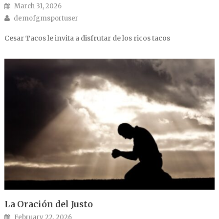
Posted on
March 31, 2026
Author
demofgmsportuser
Cesar Tacos le invita a disfrutar de los ricos tacos
La Oración del Justo
Posted on
February 22, 2026