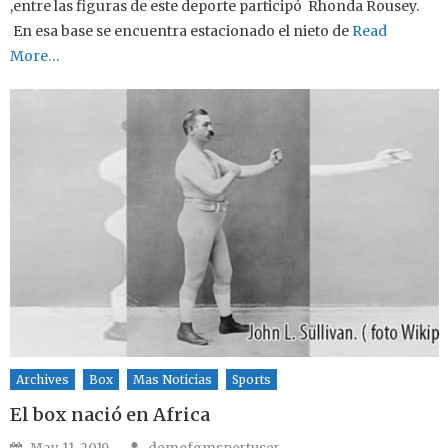
,entre las figuras de este deporte participó Rhonda Rousey.
En esa base se encuentra estacionado el nieto de
Read
More…
Archives
Box
Mas Noticias
Sports
El box nació en Africa
Author
Posted on