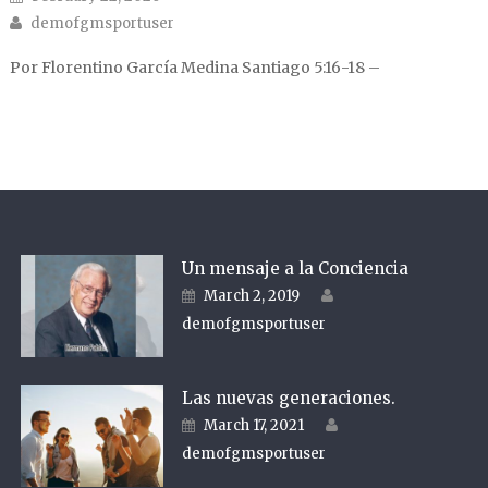
Author
demofgmsportuser
Por Florentino García Medina Santiago 5:16-18 –
Un mensaje a la Conciencia
Author
Posted on
March 2, 2019
demofgmsportuser
Las nuevas generaciones.
Author
Posted on
March 17, 2021
demofgmsportuser