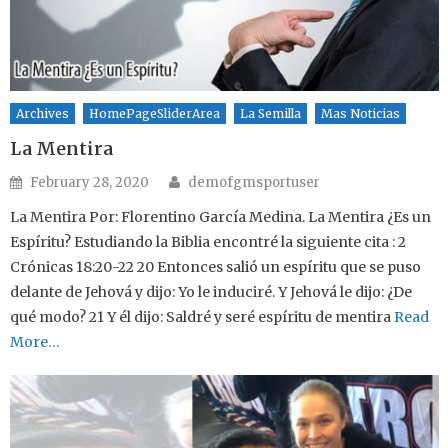
Archives
HomePageSliderArea
La Semilla
Mas Noticias
La Mentira
Author
Posted on
February 28, 2020
demofgmsportuser
La Mentira Por: Florentino García Medina. La Mentira ¿Es un
Espíritu? Estudiando la Biblia encontré la siguiente cita : 2
Crónicas 18:20-22 20 Entonces salió un espíritu que se puso
delante de Jehová y dijo: Yo le induciré. Y Jehová le dijo: ¿De
qué modo? 21 Y él dijo: Saldré y seré espíritu de mentira
Read
More…