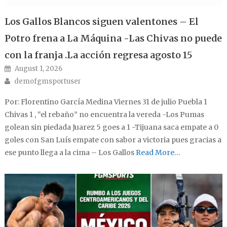
Los Gallos Blancos siguen valentones – El
Potro frena a La Máquina -Las Chivas no puede
con la franja .La acción regresa agosto 15
Posted on
August 1, 2026
Author
demofgmsportuser
Por: Florentino García Medina Viernes 31 de julio Puebla 1
Chivas 1 , “el rebaño” no encuentra la vereda -Los Pumas
golean sin piedada Juarez 5 goes a 1 -Tijuana saca empate a 0
goles con San Luís empate con sabor a victoria pues gracias a
ese punto llega a la cima – Los Gallos
Read More…