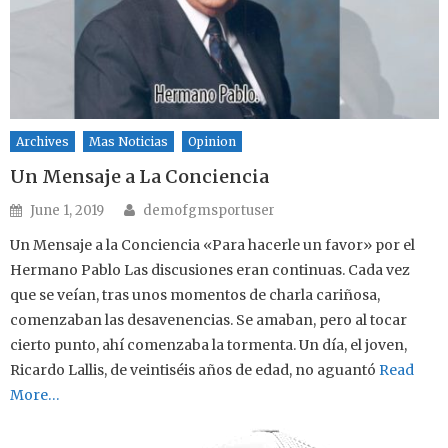
Archives
Mas Noticias
Opinion
Un Mensaje a La Conciencia
Author
Posted on
June 1, 2019
demofgmsportuser
Un Mensaje a la Conciencia «Para hacerle un favor» por el
Hermano Pablo Las discusiones eran continuas. Cada vez
que se veían, tras unos momentos de charla cariñosa,
comenzaban las desavenencias. Se amaban, pero al tocar
cierto punto, ahí comenzaba la tormenta. Un día, el joven,
Ricardo Lallis, de veintiséis años de edad, no aguantó
Read
More…