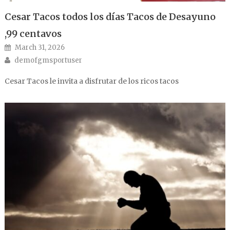
Cesar Tacos todos los días Tacos de Desayuno
,99 centavos
Posted on
March 31, 2026
Author
demofgmsportuser
Cesar Tacos le invita a disfrutar de los ricos tacos