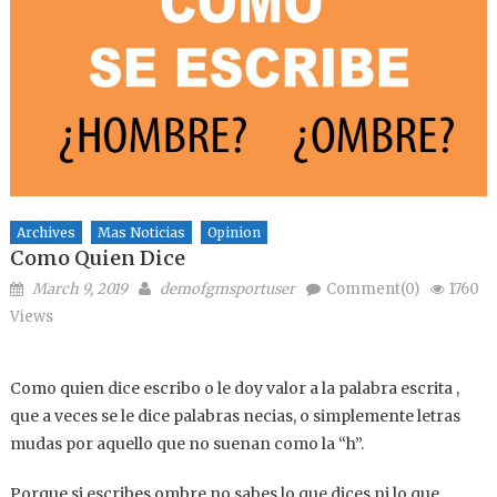
Archives
Mas Noticias
Opinion
Como Quien Dice
Posted on
Author
March 9, 2019
demofgmsportuser
Comment(0)
1760
Views
Como quien dice escribo o le doy valor a la palabra escrita ,
que a veces se le dice palabras necias, o simplemente letras
mudas por aquello que no suenan como la “h”.
Porque si escribes ombre no sabes lo que dices ni lo que