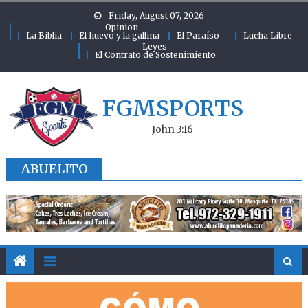
Skip to content
Friday, August 07, 2026
Opinion
La Biblia
El huevo y la gallina
El Paraíso
Lucha Libre
Leyes
El Contrato de Sostenimiento
FGMSPORTS
John 3:16
ABUELITO