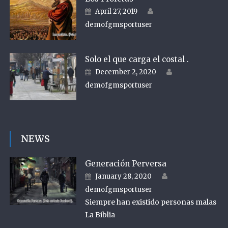
Author
Posted on
April 27, 2019
demofgmsportuser
Solo el que carga el costal .
Author
Posted on
December 2, 2020
demofgmsportuser
NEWS
Generación Perversa
Author
Posted on
January 28, 2020
demofgmsportuser
Siempre han existido personas malas
La Biblia