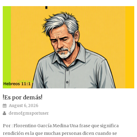
!Es por demás!
Posted on
August 6, 2026
Author
demofgmsportuser
Por : Florentino García Medina Una frase que significa
rendición es la que muchas personas dicen cuando se