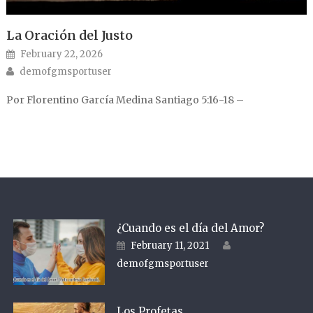
La Oración del Justo
Posted on
February 22, 2026
Author
demofgmsportuser
Por Florentino García Medina Santiago 5:16-18 –
¿Cuando es el día del Amor?
Author
Posted on
February 11, 2021
demofgmsportuser
Los Profetas