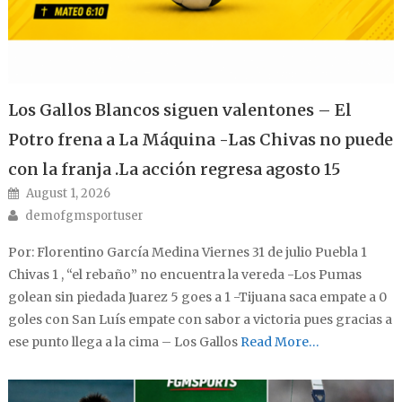
Los Gallos Blancos siguen valentones – El
Potro frena a La Máquina -Las Chivas no puede
con la franja .La acción regresa agosto 15
Posted on
August 1, 2026
Author
demofgmsportuser
Por: Florentino García Medina Viernes 31 de julio Puebla 1
Chivas 1 , “el rebaño” no encuentra la vereda -Los Pumas
golean sin piedada Juarez 5 goes a 1 -Tijuana saca empate a 0
goles con San Luís empate con sabor a victoria pues gracias a
ese punto llega a la cima – Los Gallos
Read More…