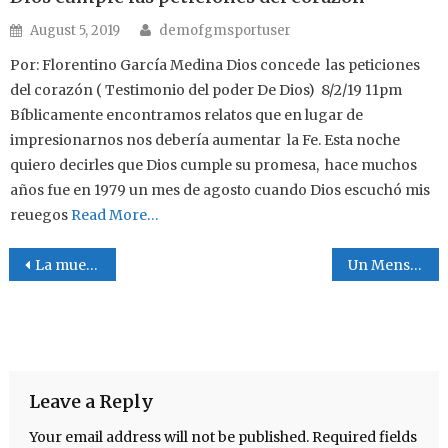
Author
Posted on
August 5, 2019
demofgmsportuser
Por: Florentino García Medina Dios concede las peticiones
del corazón ( Testimonio del poder De Dios) 8/2/19 11pm
Bíblicamente encontramos relatos que en lugar de
impresionarnos nos debería aumentar la Fe. Esta noche
quiero decirles que Dios cumple su promesa, hace muchos
años fue en 1979 un mes de agosto cuando Dios escuchó mis
reuegos
Read More…
Post navigation
La muerte no es un personaje
Un Mensaje a la Conciencia
Leave a Reply
Your email address will not be published.
Required fields