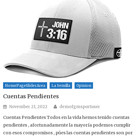
HomePageSliderArea
La Semilla
Opinion
Cuentas Pendientes
Author
Posted on
November 21, 2022
demofgmsportuser
Cuentas Pendientes Todos en la vida hemos tenido cuentas
pendientes , afortunadamente la mayoría podemos cumplir
con esos compromisos , púes las cuentas pendientes son por