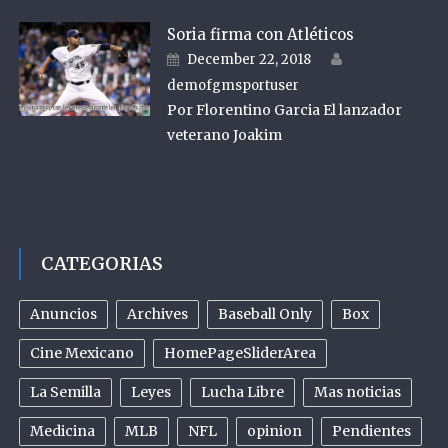
Soria firma con Atléticos
Author
Posted on
December 22, 2018
demofgmsportuser
Por Florentino Garcia El lanzador
veterano Joakim
CATEGORIAS
Anuncios
Archives
Baseball Only
Box
Cine Mexicano
HomePageSliderArea
La Semilla
Leyes
Lucha Libre
Mas noticias
Medicina
MLB
NFL
opinion
Pendientes