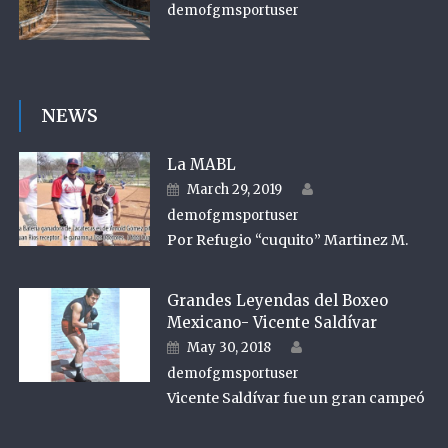
demofgmsportuser
NEWS
La MABL
Author
Posted on
March 29, 2019
demofgmsportuser
Por Refugio “cuquito” Martinez M.
Grandes Leyendas del Boxeo
Mexicano- Vicente Saldívar
Author
Posted on
May 30, 2018
demofgmsportuser
Vicente Saldívar fue un gran campeó