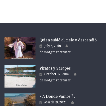
Quien subió al cielo y descendió
Author
Posted on
July 5, 2018
demofgmsportuser
Piratas y Sarapes
Author
Posted on
October 12, 2018
demofgmsportuser
¿ A Donde Vamos ? .
Author
Posted on
March 19, 2021