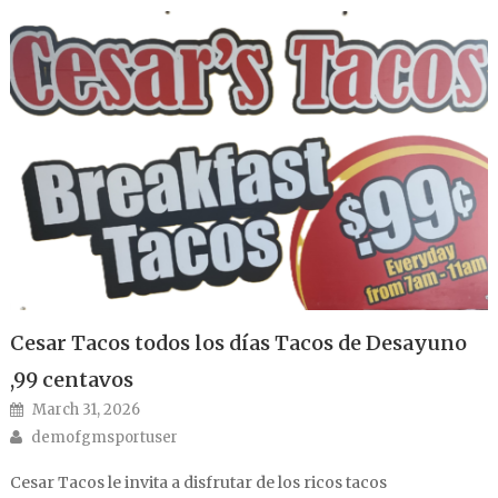
Cesar Tacos todos los días Tacos de Desayuno
,99 centavos
Posted on
March 31, 2026
Author
demofgmsportuser
Cesar Tacos le invita a disfrutar de los ricos tacos