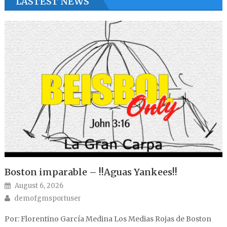
LASTEST NEWS
Boston imparable – !!Aguas Yankees!!
Posted on
August 6, 2026
Author
demofgmsportuser
Por: Florentino García Medina Los Medias Rojas de Boston