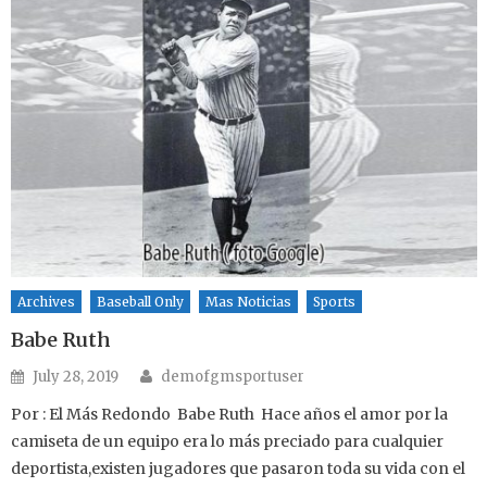
Archives
Baseball Only
Mas Noticias
Sports
Babe Ruth
Author
Posted on
July 28, 2019
demofgmsportuser
Por : El Más Redondo Babe Ruth Hace años el amor por la
camiseta de un equipo era lo más preciado para cualquier
deportista,existen jugadores que pasaron toda su vida con el