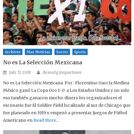
Archives
Mas Noticias
Soccer
Sports
No es La Selección Mexicana
Author
Posted on
July 17, 2019
demofgmsportuser
No es La Selección Mexicana Por : Florentino García Medina
México ganó La Copa Oro 1-0 a Los Estados Unidos y no solo
eso también ganaron mucho dinero los organizadores el
escenario fue El Soldier Field localizado al sur de Chicago que
fue planeado en 1919 y empezó a presentar Juegos de Fútbol
Americano en
Read More…