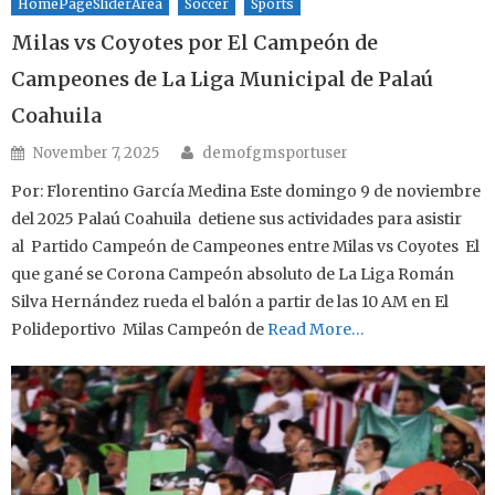
HomePageSliderArea
Soccer
Sports
Milas vs Coyotes por El Campeón de
Campeones de La Liga Municipal de Palaú
Coahuila
Author
Posted on
November 7, 2025
demofgmsportuser
Por: Florentino García Medina Este domingo 9 de noviembre
del 2025 Palaú Coahuila detiene sus actividades para asistir
al Partido Campeón de Campeones entre Milas vs Coyotes El
que gané se Corona Campeón absoluto de La Liga Román
Silva Hernández rueda el balón a partir de las 10 AM en El
Polideportivo Milas Campeón de
Read More…