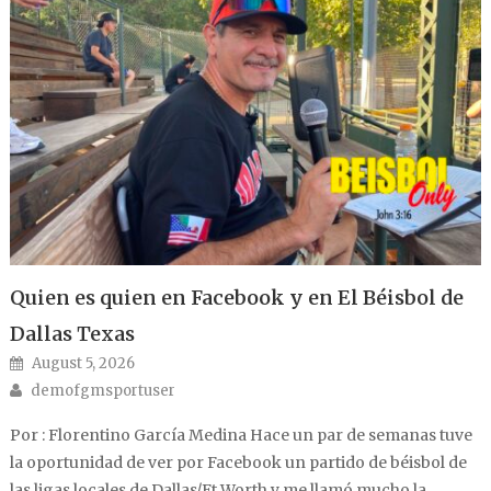
Quien es quien en Facebook y en El Béisbol de
Dallas Texas
Posted on
August 5, 2026
Author
demofgmsportuser
Por : Florentino García Medina Hace un par de semanas tuve
la oportunidad de ver por Facebook un partido de béisbol de
las ligas locales de Dallas/Ft Worth y me llamó mucho la