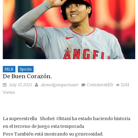
MLB
Sports
De Buen Corazón.
Posted on
Author
July 17, 2021
demofgmsportuser
Comment(0)
1261
Views
La superestrella Shohei Ohtani ha estado haciendo historia
en el terreno de juego esta temporada
Pero También está mostrando su generosidad.