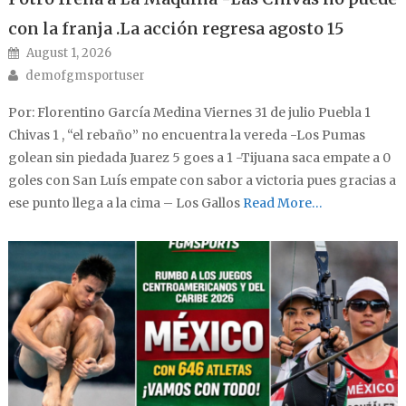
con la franja .La acción regresa agosto 15
Posted on
August 1, 2026
Author
demofgmsportuser
Por: Florentino García Medina Viernes 31 de julio Puebla 1
Chivas 1 , “el rebaño” no encuentra la vereda -Los Pumas
golean sin piedada Juarez 5 goes a 1 -Tijuana saca empate a 0
goles con San Luís empate con sabor a victoria pues gracias a
ese punto llega a la cima – Los Gallos
Read More…