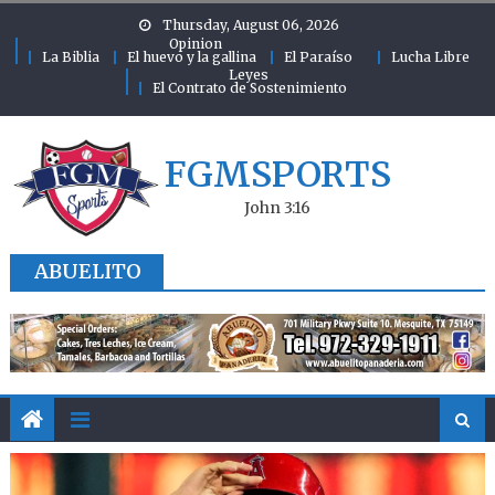
Skip to content
Thursday, August 06, 2026
Opinion
La Biblia
El huevo y la gallina
El Paraíso
Lucha Libre
Leyes
El Contrato de Sostenimiento
FGMSPORTS
John 3:16
ABUELITO