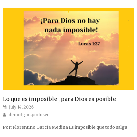
Lo que es imposible , para Dios es posible
Posted on
July 14, 2026
Author
demofgmsportuser
Por: Florentino García Medina Es imposible que todo salga