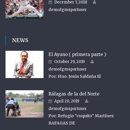
Author
Posted on
December 7, 2018
demofgmsportuser
NEWS
El Ayuno ( primera parte )
Author
Posted on
October 29, 2019
demofgmsportuser
Por: Hno. Jesús Saldaña El
Ráfagas de la del Norte
Author
Posted on
April 20, 2019
demofgmsportuser
Por: Refugio “cuquito” Martínez
RAFAGAS DE