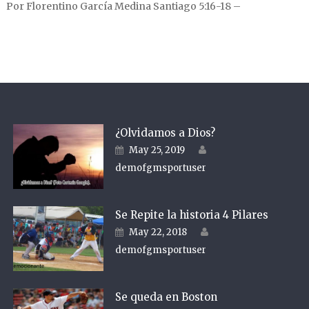
Por Florentino García Medina Santiago 5:16-18 –
¿Olvidamos a Dios?
Author
Posted on
May 25, 2019
demofgmsportuser
Se Repite la historia 4 Pilares
Author
Posted on
May 22, 2018
demofgmsportuser
Se queda en Boston