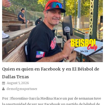
Quien es quien en Facebook y en El Béisbol de
Dallas Texas
Posted on
August 5, 2026
Author
demofgmsportuser
Por : Florentino García Medina Hace un par de semanas tuve
la oportunidad de ver por Facebook un partido de béisbol de