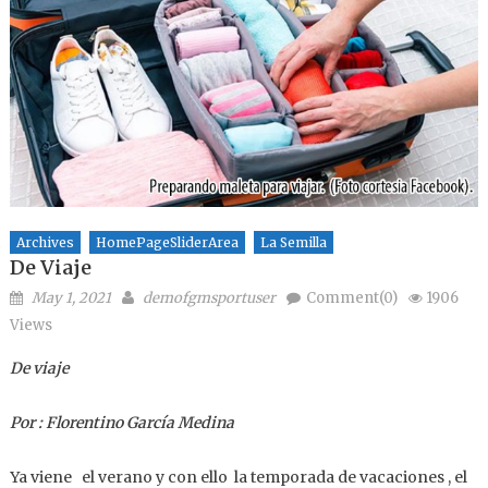
Archives
HomePageSliderArea
La Semilla
De Viaje
Posted on
Author
May 1, 2021
demofgmsportuser
Comment(0)
1906
Views
De viaje
Por : Florentino García Medina
Ya viene el verano y con ello la temporada de vacaciones , el