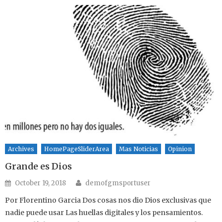
Archives
HomePageSliderArea
Mas Noticias
Opinion
Grande es Dios
Author
Posted on
October 19, 2018
demofgmsportuser
Por Florentino Garcia Dos cosas nos dio Dios exclusivas que
nadie puede usar Las huellas digitales y los pensamientos.