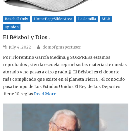
Baseball Only
HomePageSliderArea
La Semilla
MLB
Opinion
El Béisbol y Dios .
Author
Posted on
July 4, 2022
demofgmsportuser
Por: Florentino García Medina. ¡¡ SORPRESa estamos
reprobados , si en la escuela repruebas las materias te quedas
atorado y no pasas a otro grado..¡¡ El Béisbol es el deporte
más complicado que existe en el planeta Tierra , el conocido
pasa tiempo de Los Estados Unidos El Rey de Los Deportes
tiene 10 reglas
Read More…