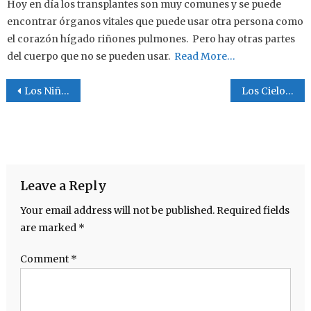
Hoy en día los transplantes son muy comunes y se puede
encontrar órganos vitales que puede usar otra persona como
el corazón hígado riñones pulmones. Pero hay otras partes
del cuerpo que no se pueden usar.
Read More…
Post navigation
Los Niños Separados En La Frontera.
Los Cielos.
Leave a Reply
Your email address will not be published.
Required fields
are marked
*
Comment
*