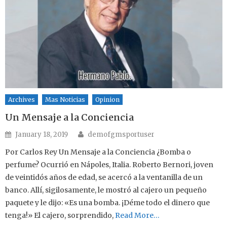
Archives
Mas Noticias
Opinion
Un Mensaje a la Conciencia
Author
Posted on
January 18, 2019
demofgmsportuser
Por Carlos Rey Un Mensaje a la Conciencia ¿Bomba o
perfume? Ocurrió en Nápoles, Italia. Roberto Bernori, joven
de veintidós años de edad, se acercó a la ventanilla de un
banco. Allí, sigilosamente, le mostró al cajero un pequeño
paquete y le dijo: «Es una bomba. ¡Déme todo el dinero que
tenga!» El cajero, sorprendido,
Read More…