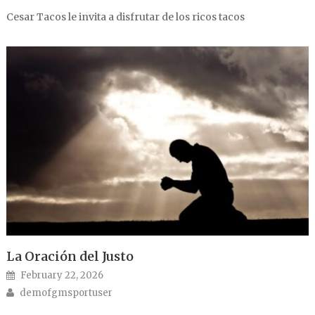
Cesar Tacos le invita a disfrutar de los ricos tacos
La Oración del Justo
Posted on
February 22, 2026
Author
demofgmsportuser