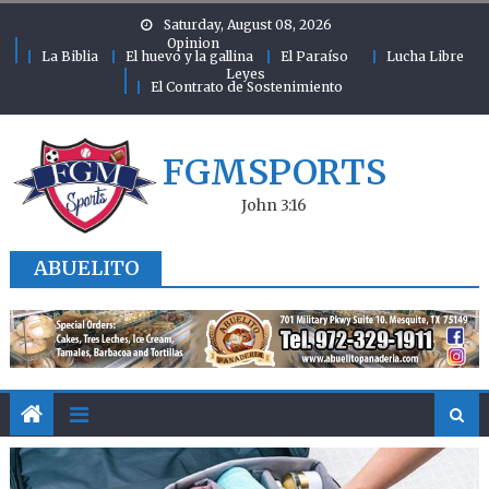
Skip to content
Saturday, August 08, 2026
Opinion
La Biblia
El huevo y la gallina
El Paraíso
Lucha Libre
Leyes
El Contrato de Sostenimiento
FGMSPORTS
John 3:16
ABUELITO