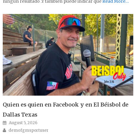
ningún resultado .Y también puede indicar que
Read More…
Quien es quien en Facebook y en El Béisbol de
Dallas Texas
Posted on
August 5, 2026
Author
demofgmsportuser