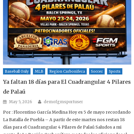
Baseball Only
MLB
Region Carbonifera
Soccer
Sports
Ya faltan 18 días para El Cuadrangular 4 Pilares
de Palaú
Author
Posted on
May 5, 2026
demofgmsportuser
Por : Florentino García Medina Hoy es 5 de mayo recordando
La Batalla de Puebla – A partir de este martes nos restan 18
días para el Cuadrangular 4 Pilares de Palaú Saludos a mi