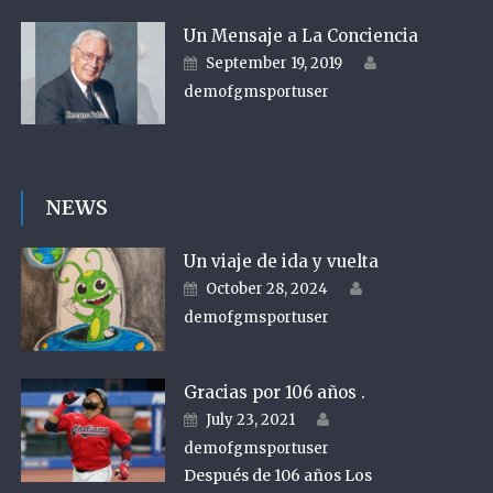
Un Mensaje a La Conciencia
Author
Posted on
September 19, 2019
demofgmsportuser
NEWS
Un viaje de ida y vuelta
Author
Posted on
October 28, 2024
demofgmsportuser
Gracias por 106 años .
Author
Posted on
July 23, 2021
demofgmsportuser
Después de 106 años Los