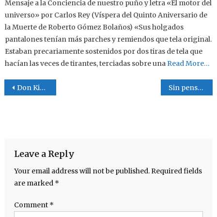
Mensaje a la Conciencia de nuestro puño y letra «El motor del
universo» por Carlos Rey (Víspera del Quinto Aniversario de
la Muerte de Roberto Gómez Bolaños) «Sus holgados
pantalones tenían más parches y remiendos que tela original.
Estaban precariamente sostenidos por dos tiras de tela que
hacían las veces de tirantes, terciadas sobre una
Read More…
Post navigation
Don King en teléfono público
Sin pensar
Leave a Reply
Your email address will not be published.
Required fields
are marked
*
Comment
*