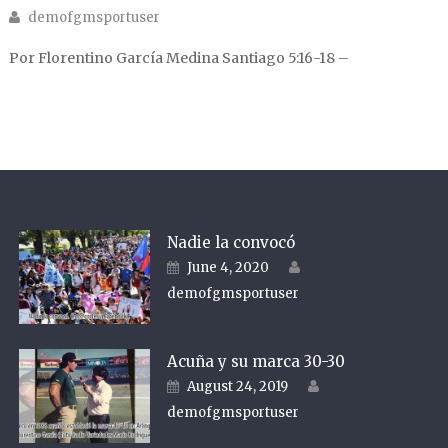
Author
demofgmsportuser
Por Florentino García Medina Santiago 5:16-18 –
Nadie la convocó
Author
Posted on
June 4, 2020
demofgmsportuser
Acuña y su marca 30-30
Author
Posted on
August 24, 2019
demofgmsportuser