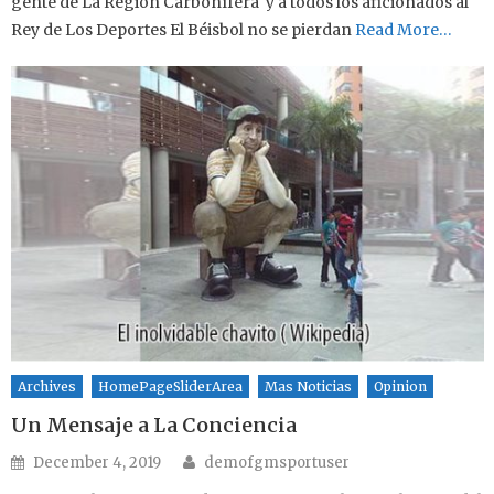
gente de La Región Carbonífera y a todos los aficionados al
Rey de Los Deportes El Béisbol no se pierdan
Read More…
Archives
HomePageSliderArea
Mas Noticias
Opinion
Un Mensaje a La Conciencia
Author
Posted on
December 4, 2019
demofgmsportuser