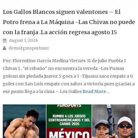
Los Gallos Blancos siguen valentones – El
Potro frena a La Máquina -Las Chivas no puede
con la franja .La acción regresa agosto 15
Posted on
August 1, 2026
Author
demofgmsportuser
Por: Florentino García Medina Viernes 31 de julio Puebla 1
Chivas 1 , “el rebaño” no encuentra la vereda -Los Pumas
golean sin piedada Juarez 5 goes a 1 -Tijuana saca empate a 0
goles con San Luís empate con sabor a victoria pues gracias a
ese punto llega a la cima – Los Gallos
Read More…