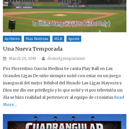
Archives
Mas Noticias
MLB
Sports
Una Nueva Temporada
Author
Posted on
March 29, 2019
demofgmsportuser
Por Florentino Garcia Medina Se canta Play Ball en Las
Grandes Ligas De niño siempre soñé con estar en un juego
inaugural del mejor Béisbol del Mundo Las Ligas Mayores y
Dios me dio ese privilegio y lo que soñé y vi por televisión un
día se hizo realidad al pertenecer al equipo de cronistas
Read
More…