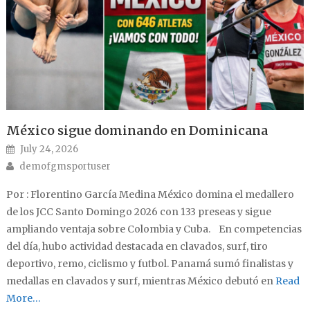
México sigue dominando en Dominicana
Posted on
July 24, 2026
Author
demofgmsportuser
Por : Florentino García Medina México domina el medallero
de los JCC Santo Domingo 2026 con 133 preseas y sigue
ampliando ventaja sobre Colombia y Cuba. En competencias
del día, hubo actividad destacada en clavados, surf, tiro
deportivo, remo, ciclismo y futbol. Panamá sumó finalistas y
medallas en clavados y surf, mientras México debutó en
Read
More…