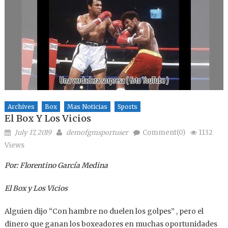
Archives
Box
Mas Noticias
Sports
El Box Y Los Vicios
Posted on
Author
July 17, 2019
demofgmsportuser
Comment(0)
1132
Views
Por: Florentino García Medina
El Box
y Los Vicios
Alguien dijo “Con hambre no duelen los golpes” , pero el
dinero que ganan los boxeadores en muchas oportunidades