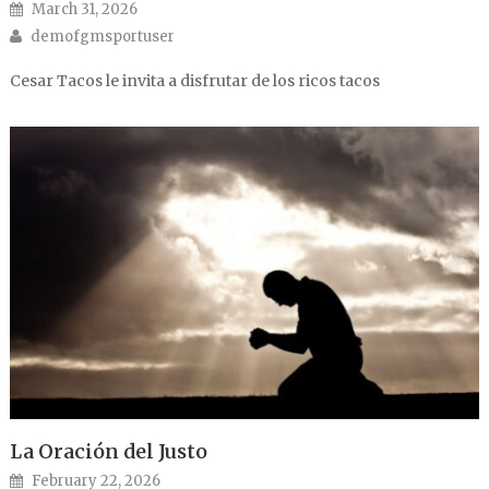
Posted on
March 31, 2026
Author
demofgmsportuser
Cesar Tacos le invita a disfrutar de los ricos tacos
La Oración del Justo
Posted on
February 22, 2026