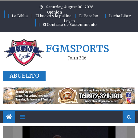
Skip to content
Saturday, August 08, 2026
Opinion
La Biblia
El huevo y la gallina
El Paraíso
Lucha Libre
Leyes
El Contrato de Sostenimiento
FGMSPORTS
John 3:16
ABUELITO