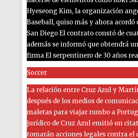
Hyeseong Kim, la organización ange
Baseball, quiso más y ahora acordó c
San Diego El contrato constó de cua
además se informó que obtendrá un 
firma El serpentinero de 30 años r
Soccer
La relación entre Cruz Azul y Mart
después de los medios de comunica
maletas para viajar rumbo a Portuga
jurídico de Cruz Azul emitió un citat
tomarán acciones legales contra el 