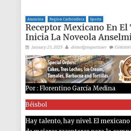
Anuncios
Region Carbonifera
Sports
Receptor Mexicano En El 
Inicia La Noveola Anselmi
Posted on
Author
January 23, 2025
demofgmsportuser
Commen
Por : Florentino García Medina
Béisbol
Hay talento, hay nivel. El mexicano 