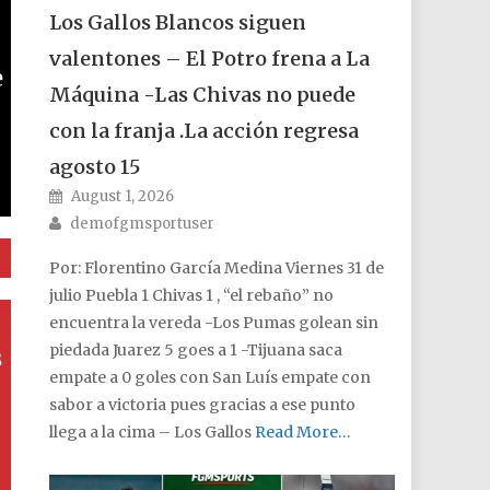
Los Gallos Blancos siguen
valentones – El Potro frena a La
e
Máquina -Las Chivas no puede
y
con la franja .La acción regresa
agosto 15
Posted on
August 1, 2026
Author
demofgmsportuser
Por: Florentino García Medina Viernes 31 de
julio Puebla 1 Chivas 1 , “el rebaño” no
encuentra la vereda -Los Pumas golean sin
piedada Juarez 5 goes a 1 -Tijuana saca
s
empate a 0 goles con San Luís empate con
sabor a victoria pues gracias a ese punto
llega a la cima – Los Gallos
Read More…