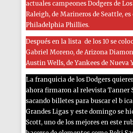
actuales campeones Dodgers de Los Á
Raleigh, de Marineros de Seattle, es 
Philadelphia Phillies.
Después en la lista de los 10 se col
Gabriel Moreno, de Arizona Diamon
Austin Wells, de Yankees de Nueva 
La franquicia de los Dodgers quieren
ahora firmaron al relevista Tanner
sacando billetes para buscar el b 
Grandes Ligas y este domingo se hici
Scott, uno de los mejores en este ru
hacerse de elementos como Roki Sas