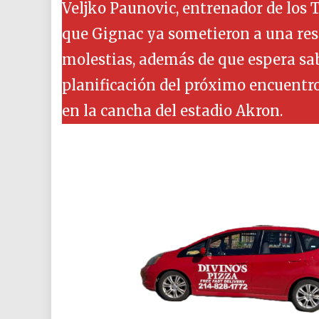
Veljko Paunovic, entrenador de los 
que Gignac ya sometieron a una res
molestias, además de que espera sabe
planificación del próximo encuentro,
en la cancha del estadio Akron.