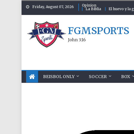
Skip to content
Opinion
Friday, August 07, 2026
La Biblia
El huevo y la g
FGMSPORTS
John 3:16
BEISBOL ONLY
SOCCER
BOX