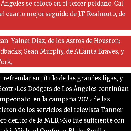
ngeles se colocó en el tercer peldaño. Cal
el cuarto mejor seguido de J.T. Realmuto, de
ocan Yainer Díaz, de los Astros de Houston;
dbacks; Sean Murphy, de Atlanta Braves, y
York,
 refrendar su título de las grandes ligas, y
 Scott>Los Dodgers de Los Ángeles continúan
icampeonato en la campaña 2025 de las
eron de los servicios del relevista Tanner
bro dentro de la MLB.>No fue suficiente con
aki, Michael Conforto, Blake Snell y