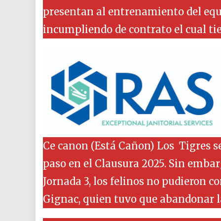
presentan al entrenamiento del equip
incumpliendo de contrato el cual ti
Ce canon (Está Cañon) Los
Tigres s
paso en el Clausura 2025. Sin embar
Jornada 3, los felinos no pudieron c
Gignac, quien tuvo que abandonar la