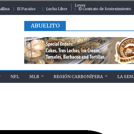
Leyes
allina
El Paraíso
Lucha Libre
El Contrato de Sostenimiento
ABUELITO
NFL
MLB
REGIÓN CARBONÍFERA
LA SEM