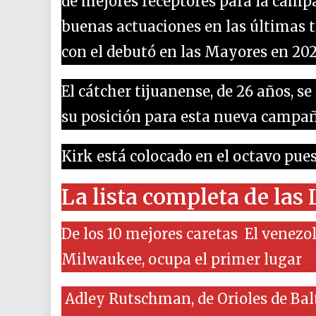
de mejores receptores para la camp
buenas actuaciones en las últimas 
con el debutó en las Mayores en 202
El cátcher tijuanense, de 26 años, s
su posición para esta nueva campa
Kirk está colocado en el octavo puest
La lista completa de las
De los 10 mejores caretas El venezo
Milwaukee, ocupa el primer lugar
Adley Rutschman, de Orioles de Bal