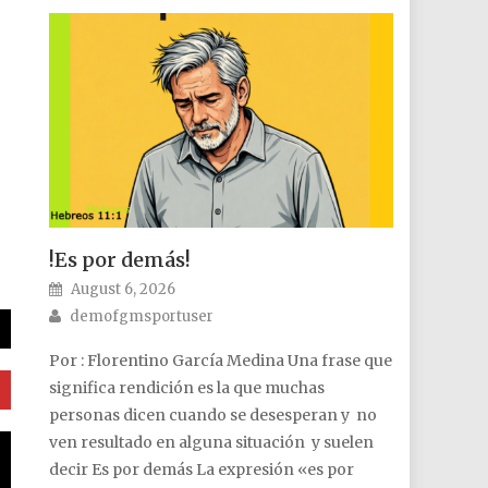
!Es por demás!
Posted on
August 6, 2026
Author
demofgmsportuser
Por : Florentino García Medina Una frase que
significa rendición es la que muchas
personas dicen cuando se desesperan y no
ven resultado en alguna situación y suelen
0
decir Es por demás La expresión «es por