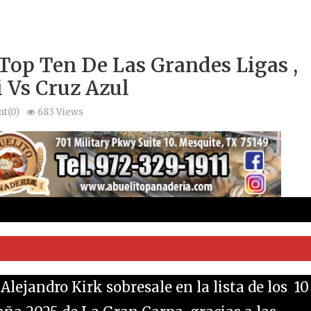
Top Ten De Las Grandes Ligas ,
 Vs Cruz Azul
t(0)
683 Views
Alejandro Kirk sobresale en la lista de los 1