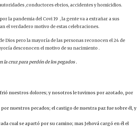
autoridades ,conductores ebrios, accidentes y homicidios.
por la pandemia del Covi 19 , la gente va a extrañar a sus
dan el verdadero motivo de estas celebraciones.
o de Dios pero la mayoría de las personas reconocen el 24 de
ayoría desconocen el motivo de su nacimiento .
n la cruz para perdón de los pegados .
frió nuestros dolores; y nosotros le tuvimos por azotado, por
 por nuestros pecados; el castigo de nuestra paz fue sobre él, y
da cual se apartó por su camino; mas Jehová cargó en él el