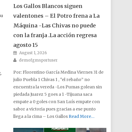
Los Gallos Blancos siguen
valentones – El Potro frena a La
su
Máquina -Las Chivas no puede
con la franja .La acción regresa
agosto 15
Posted on
August 1, 2026
Author
demofgmsportuser
Por: Florentino García Medina Viernes 31 de
,
julio Puebla 1 Chivas 1 , “el rebaño” no
encuentra la vereda -Los Pumas golean sin
piedada Juarez 5 goes a 1 -Tijuana saca
empate a 0 goles con San Luís empate con
sabor a victoria pues gracias a ese punto
llega a la cima – Los Gallos
Read More…