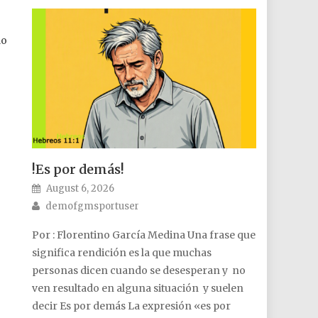
lo
!Es por demás!
Posted on
August 6, 2026
Author
demofgmsportuser
Por : Florentino García Medina Una frase que
significa rendición es la que muchas
personas dicen cuando se desesperan y no
ven resultado en alguna situación y suelen
decir Es por demás La expresión «es por