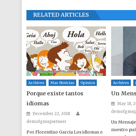
RELATED ARTICLES
Archives
Mas Noticias
Opinion
Archives
Porque existe tantos
Un Mensa
idiomas
Posted o
May 18, 2
demofgmsp
Author
Posted on
December 22, 2018
demofgmsportuser
Un Mensaje 
nuestro puñ
Por Florentino Garcia Los idiomas o