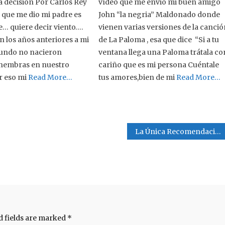
a decisión Por Carlos Rey
vídeo que me envió mi buen amigo
que me dio mi padre es
John “la negria” Maldonado donde
e… quiere decir viento….
vienen varias versiones de la canci
n los años anteriores a mi
de La Paloma , esa que dice “Si a tu
mundo no nacieron
ventana llega una Paloma trátala co
 hembras en nuestro
cariño que es mi persona Cuéntale
r eso mi
Read More…
tus amores,bien de mi
Read More…
La Única Recomendación .
d fields are marked
*