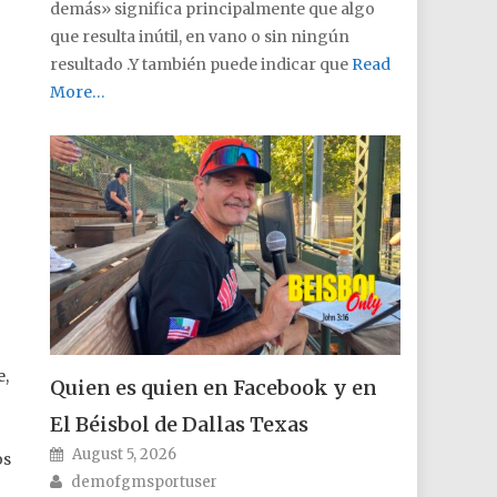
demás» significa principalmente que algo
que resulta inútil, en vano o sin ningún
resultado .Y también puede indicar que
Read
More…
e,
Quien es quien en Facebook y en
El Béisbol de Dallas Texas
Posted on
August 5, 2026
os
Author
demofgmsportuser