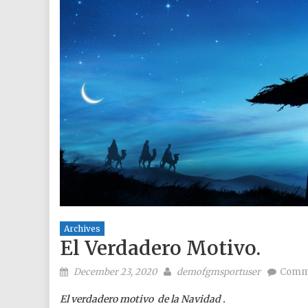
Archives
El Verdadero Motivo.
Posted on
Author
December 23, 2020
demofgmsportuser
Comm
El verdadero motivo de la Navidad .