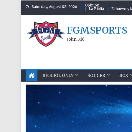
Skip to content
Opinion
Saturday, August 08, 2026
La Biblia
El huevo y l
FGMSPORTS
John 3:16
BEISBOL ONLY
SOCCER
BOX