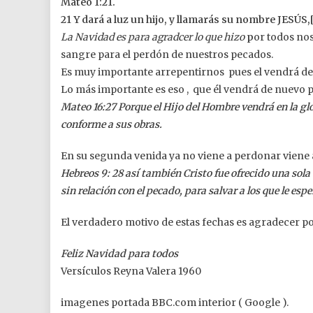
Mateo 1:21.
21 Y dará a luz un hijo, y llamarás su nombre JESÚS,
La
Navidad es para agradcer lo que hizo
p
or todos nos
sangre para el perdón de nuestros pecados.
Es muy importante arrepentirnos pues el vendrá de
Lo más importante es eso , que él vendrá de nuevo 
Mateo 16:27 Porque el Hijo del Hombre vendrá en la gl
conforme a sus obras.
En su segunda venida ya no viene a perdonar viene a
Hebreos 9: 28 así también Cristo fue ofrecido una sola
sin relación con el pecado, para salvar a los que le espe
El verdadero motivo de estas fechas es agradecer por 
Feliz Navidad para todos
Versículos Reyna Valera 1960
imagenes portada BBC.com interior ( Google ).