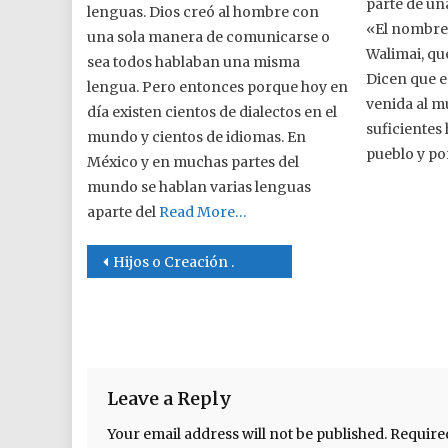
parte de un
lenguas. Dios creó al hombre con
«El nombre 
una sola manera de comunicarse o
Walimai, qu
sea todos hablaban una misma
Dicen que e
lengua. Pero entonces porque hoy en
venida al 
día existen cientos de dialectos en el
suficientes
mundo y cientos de idiomas. En
pueblo y po
México y en muchas partes del
mundo se hablan varias lenguas
aparte del
Read More…
Post navigation
Hijos o Creación .
Leave a Reply
Your email address will not be published.
Require