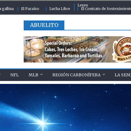
Leyes
a gallina
El Paraíso
Lucha Libre
El Contrato de Sostenimient
ABUELITO
NFL
MLB
REGIÓN CARBONÍFERA
LA SEM