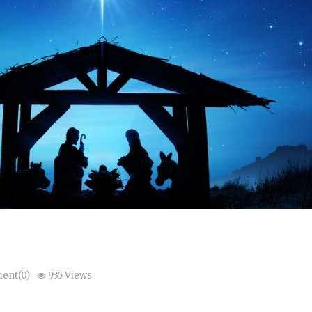
ent(0)
935 Views