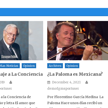
Mas Noticias
Opinion
Archives
Opinion
je a La Conciencia
¿La Paloma es Mexicana?
Author
Author
n
Posted on
019
December 4, 2021
ortuser
demofgmsportuser
a la Conciencia de
Por Florentino García Medina La
o y letra El amor que
Paloma Hace unos días recibí un