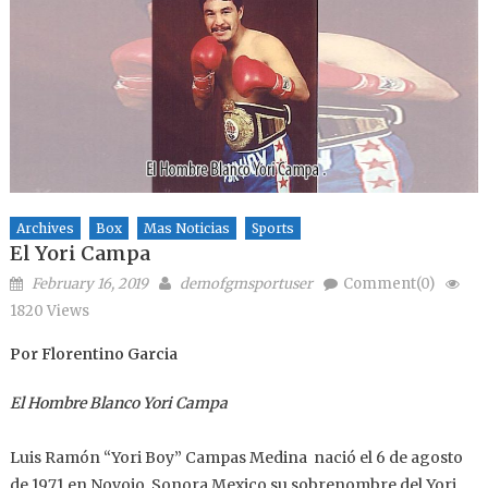
Archives
Box
Mas Noticias
Sports
El Yori Campa
Posted on
Author
February 16, 2019
demofgmsportuser
Comment(0)
1820 Views
Por Florentino Garcia
El Hombre Blanco Yori Campa
Luis Ramón “Yori Boy” Campas Medina nació el 6 de agosto
de 1971 en Novojo Sonora Mexico su sobrenombre del Yori