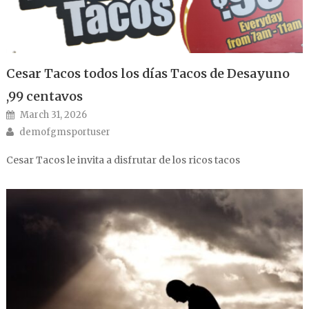
Cesar Tacos todos los días Tacos de Desayuno
,99 centavos
Posted on
March 31, 2026
Author
demofgmsportuser
Cesar Tacos le invita a disfrutar de los ricos tacos