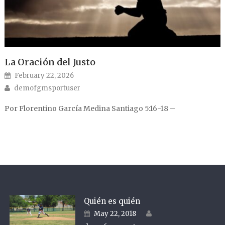
La Oración del Justo
Posted on
February 22, 2026
Author
demofgmsportuser
Por Florentino García Medina Santiago 5:16-18 –
Quién es quién
Author
Posted on
May 22, 2018