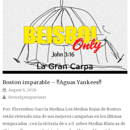
Boston imparable – !!Aguas Yankees!!
Posted on
August 6, 2026
Author
demofgmsportuser
Por: Florentino García Medina Los Medias Rojas de Boston
están viviendo una de sus mejores campañas en los últimas
temporadas , con la victoria de 4 a 0 sobre Medias Blancas de