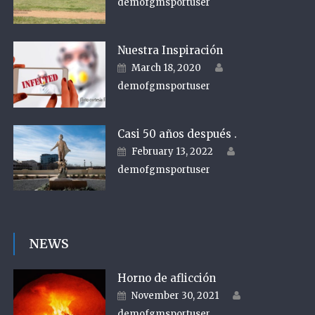
demofgmsportuser
Nuestra Inspiración
Author
Posted on
March 18, 2020
demofgmsportuser
Casi 50 años después .
Author
Posted on
February 13, 2022
demofgmsportuser
NEWS
Horno de aflicción
Author
Posted on
November 30, 2021
demofgmsportuser