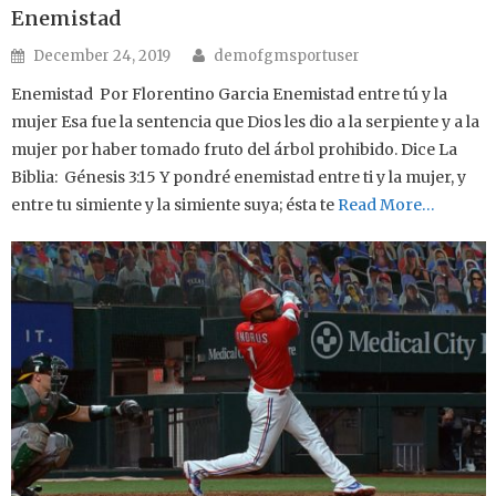
Enemistad
Author
Posted on
December 24, 2019
demofgmsportuser
Enemistad Por Florentino Garcia Enemistad entre tú y la
mujer Esa fue la sentencia que Dios les dio a la serpiente y a la
mujer por haber tomado fruto del árbol prohibido. Dice La
Biblia: Génesis 3:15 Y pondré enemistad entre ti y la mujer, y
entre tu simiente y la simiente suya; ésta te
Read More…