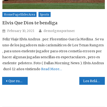
HomePageSliderArea
Sports
Elvis Que Dios te bendiga
Author
Posted on
February 10, 2021
demofgmsportuser
Feliz Viaje Elvis Andrus . por: Florentino García Medina . Se va
uno de los jugadores más carismáticos de Los Texas Rangers
, para unos exelente jugador para otros cometía errores por
hacer algunas jugadas sencillas en espectaculares , pero es
exelente pelotero. Foto ( Dallas Morning News ). Elvis Andrus
duró 12 años vistiendo
Read More…
Post navigation
Que ruede la pelota
Los Relámpagos del Norte