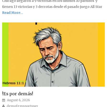
Chicago llegaron a 9 victorias en los últimos 10 partidos y
tienen 13 victorias y 3 derrotas desde el pasado juego All Star
Read More…
!Es por demás!
Posted on
August 6, 2026
Author
demofgmsportuser