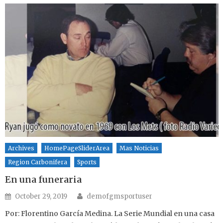
Archives
HomePageSliderArea
Mas Noticias
Region Carbonifera
Sports
En una funeraria
Author
Posted on
October 29, 2019
demofgmsportuser
Por: Florentino García Medina. La Serie Mundial en una casa