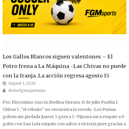
Los Gallos Blancos siguen valentones – El
Potro frena a La Máquina -Las Chivas no puede
con la franja .La acción regresa agosto 15
Posted on
August 1, 2026
Author
demofgmsportuser
Por: Florentino García Medina Viernes 31 de julio Puebla 1
Chivas 1 , “el rebaño” no encuentra la vereda -Los Pumas
golean sin piedada Juarez 5 goes a 1 -Tijuana saca empate a 0
goles con San Luís empate con sabor a victoria pues gracias a