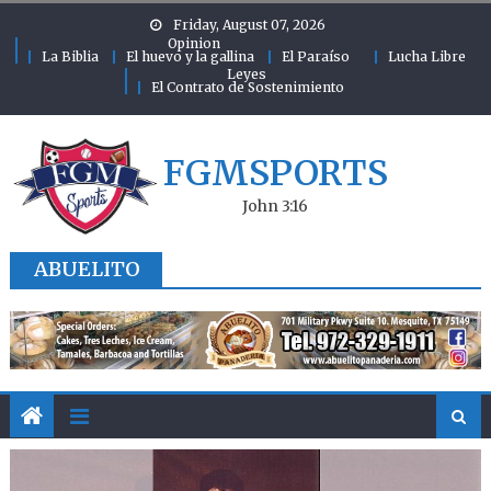
Skip to content
Friday, August 07, 2026
Opinion
La Biblia
El huevo y la gallina
El Paraíso
Lucha Libre
Leyes
El Contrato de Sostenimiento
FGMSPORTS
John 3:16
ABUELITO