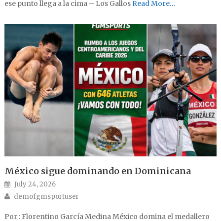
ese punto llega a la cima – Los Gallos
Read More…
México sigue dominando en Dominicana
Posted on
July 24, 2026
Author
demofgmsportuser
Por : Florentino García Medina México domina el medallero