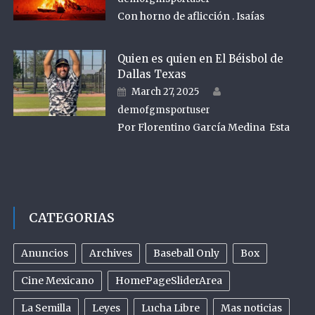
Con horno de aflicción . Isaías
Quien es quien en El Béisbol de
Dallas Texas
Author
Posted on
March 27, 2025
demofgmsportuser
Por Florentino García Medina Esta
CATEGORIAS
Anuncios
Archives
Baseball Only
Box
Cine Mexicano
HomePageSliderArea
La Semilla
Leyes
Lucha Libre
Mas noticias