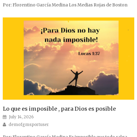
Por: Florentino García Medina Los Medias Rojas de Boston
Lo que es imposible , para Dios es posible
Posted on
July 14, 2026
Author
demofgmsportuser