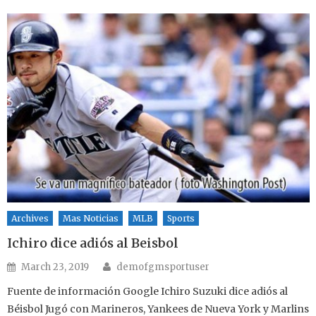
Archives
Mas Noticias
MLB
Sports
Ichiro dice adiós al Beisbol
Author
Posted on
March 23, 2019
demofgmsportuser
Fuente de información Google Ichiro Suzuki dice adiós al
Béisbol Jugó con Marineros, Yankees de Nueva York y Marlins