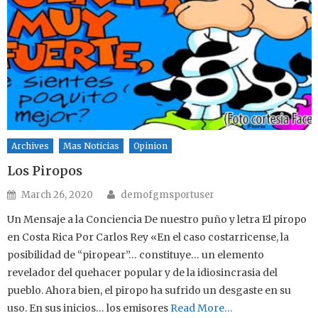
Archives
Mas Noticias
Opinion
Los Piropos
Author
Posted on
March 26, 2020
demofgmsportuser
Un Mensaje a la Conciencia De nuestro puño y letra El piropo
en Costa Rica Por Carlos Rey «En el caso costarricense, la
posibilidad de “piropear”… constituye… un elemento
revelador del quehacer popular y de la idiosincrasia del
pueblo. Ahora bien, el piropo ha sufrido un desgaste en su
uso. En sus inicios… los emisores
Read More…