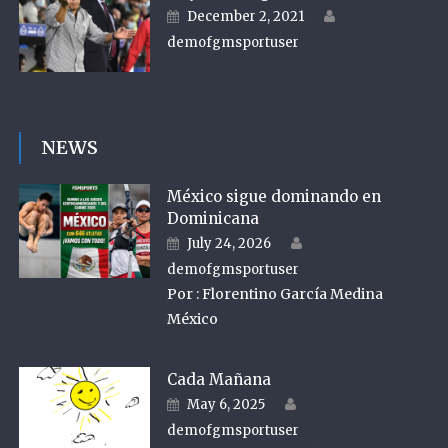
Author
Posted on
December 2, 2021
demofgmsportuser
NEWS
México sigue dominando en
Dominicana
Author
Posted on
July 24, 2026
demofgmsportuser
Por : Florentino García Medina
México
Cada Mañana
Author
Posted on
May 6, 2025
demofgmsportuser