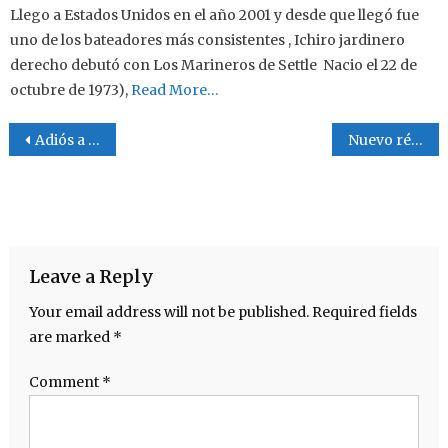
Llego a Estados Unidos en el año 2001 y desde que llegó fue
uno de los bateadores más consistentes , Ichiro jardinero
derecho debutó con Los Marineros de Settle Nacio el 22 de
octubre de 1973),
Read More…
Post navigation
Adiós a Rusia 2018
Nuevo récord de cuadrangulares en All Star Game
Leave a Reply
Your email address will not be published.
Required fields
are marked
*
Comment
*