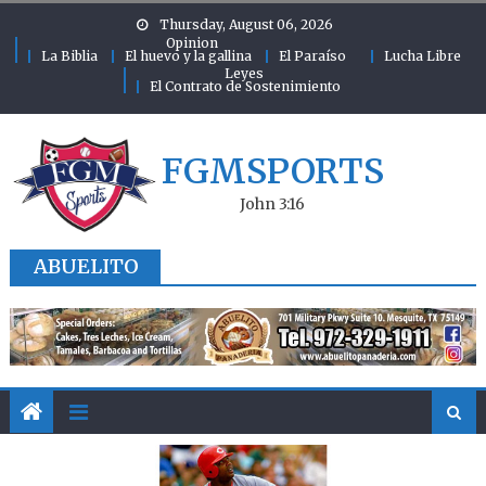
Skip to content
Thursday, August 06, 2026
Opinion
La Biblia
El huevo y la gallina
El Paraíso
Lucha Libre
Leyes
El Contrato de Sostenimiento
FGMSPORTS
John 3:16
ABUELITO