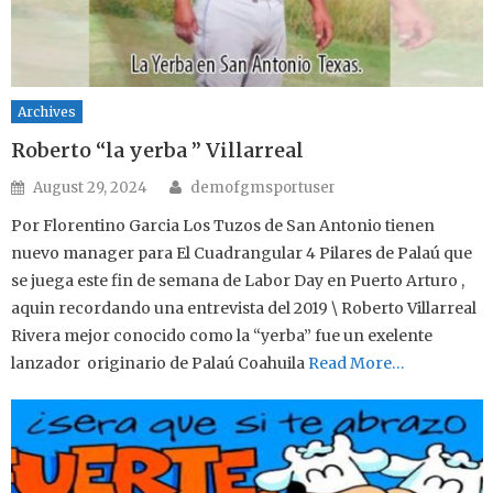
Archives
Roberto “la yerba ” Villarreal
Author
Posted on
August 29, 2024
demofgmsportuser
Por Florentino Garcia Los Tuzos de San Antonio tienen
nuevo manager para El Cuadrangular 4 Pilares de Palaú que
se juega este fin de semana de Labor Day en Puerto Arturo ,
aquin recordando una entrevista del 2019 \ Roberto Villarreal
Rivera mejor conocido como la “yerba” fue un exelente
lanzador originario de Palaú Coahuila
Read More…