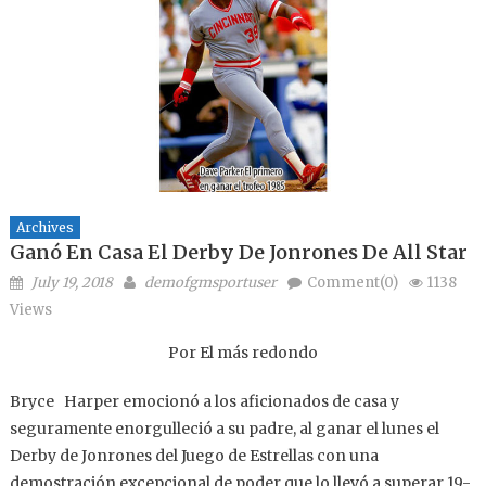
Archives
Ganó En Casa El Derby De Jonrones De All Star
Posted on
Author
July 19, 2018
demofgmsportuser
Comment(0)
1138
Views
Por El más redondo
Bryce Harper emocionó a los aficionados de casa y
seguramente enorgulleció a su padre, al ganar el lunes el
Derby de Jonrones del Juego de Estrellas con una
demostración excepcional de poder que lo llevó a superar 19-