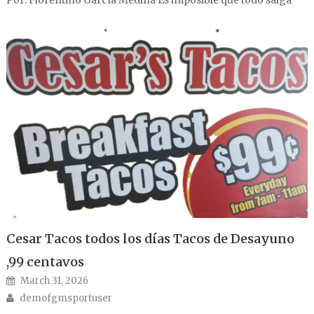
Por: Florentino García Medina Es imposible que todo salga
Cesar Tacos todos los días Tacos de Desayuno
,99 centavos
Posted on
March 31, 2026
Author
demofgmsportuser