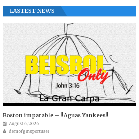
LASTEST NEWS
Boston imparable – !!Aguas Yankees!!
Posted on
August 6, 2026
Author
demofgmsportuser