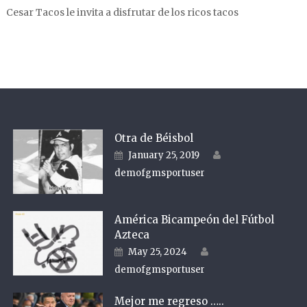
Cesar Tacos le invita a disfrutar de los ricos tacos
Otra de Béisbol
Author
Posted on
January 25, 2019
demofgmsportuser
América Bicampeón del Fútbol
Azteca
Author
Posted on
May 25, 2024
demofgmsportuser
Mejor me regreso …..