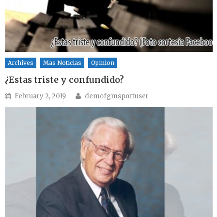
Archives
Mas Noticias
Opinion
¿Estas triste y confundido?
Author
Posted on
February 2, 2019
demofgmsportuser