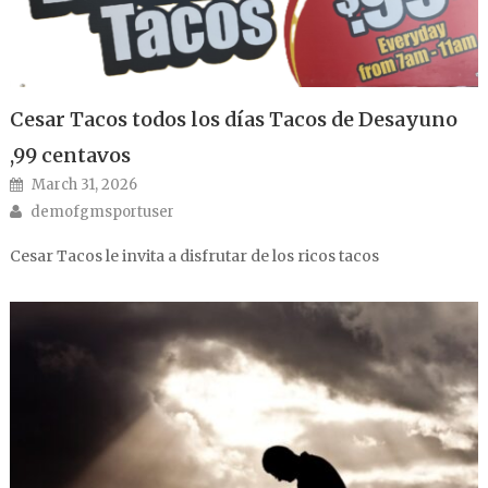
Cesar Tacos todos los días Tacos de Desayuno
,99 centavos
Posted on
March 31, 2026
Author
demofgmsportuser
Cesar Tacos le invita a disfrutar de los ricos tacos