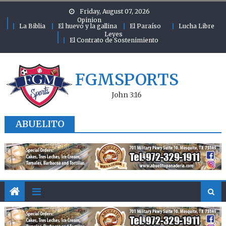
Skip to content
Friday, August 07, 2026
Opinion
La Biblia
El huevo y la gallina
El Paraíso
Lucha Libre
Leyes
El Contrato de Sostenimiento
FGMSPORTS
John 3:16
ABUELITO