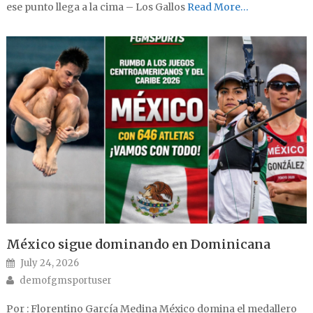
ese punto llega a la cima – Los Gallos
Read More…
México sigue dominando en Dominicana
Posted on
July 24, 2026
Author
demofgmsportuser
Por : Florentino García Medina México domina el medallero