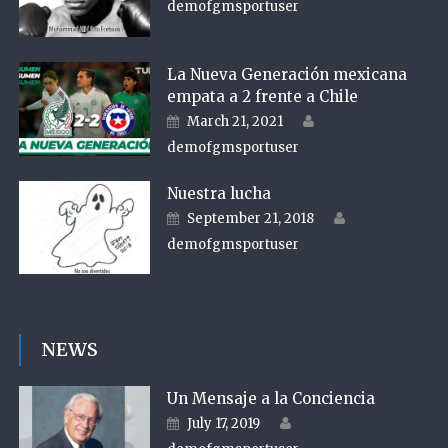
demofgmsportuser
La Nueva Generación mexicana
empata a 2 frente a Chile
Author
Posted on
March 21, 2021
demofgmsportuser
Nuestra lucha
Author
Posted on
September 21, 2018
demofgmsportuser
NEWS
Un Mensaje a la Conciencia
Author
Posted on
July 17, 2019