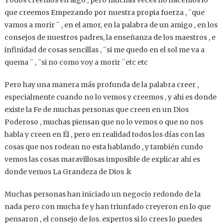
Todos creemos en algo , pero muchas veces no hacemos lo
que creemos Empezando por nuestra propia fuerza , ¨que
vamos a morir ¨ , en el amor, en la palabra de un amigo , en los
consejos de nuestros padres, la enseñanza de los maestros , e
infinidad de cosas sencillas , ¨si me quedo en el sol me va a
quema ¨ , ¨si no como voy a morir ¨etc etc
Pero hay una manera más profunda de la palabra creer ,
especialmente cuando no lo vemos y creemos , y ahi es donde
existe la Fe de muchas personas que creen en un Dios
Poderoso , muchas piensan que no lo vemos o que no nos
habla y creen en Él , pero en realidad todos los días con las
cosas que nos rodean no esta hablando , y también cundo
vemos las cosas maravillosas imposible de explicar ahi es
donde vemos La Grandeza de Dios .k
Muchas personas han iniciado un negocio redondo de la
nada pero con mucha fe y han triunfado creyeron en lo que
pensaron , el consejo de los. expertos si lo crees lo puedes