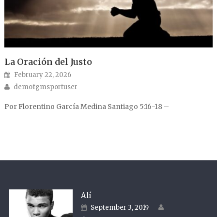
La Oración del Justo
Posted on
February 22, 2026
Author
demofgmsportuser
Por Florentino García Medina Santiago 5:16-18 –
Alí
Author
Posted on
September 3, 2019