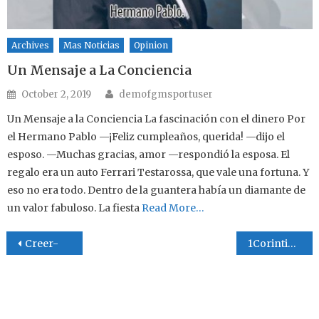
Archives
Mas Noticias
Opinion
Un Mensaje a La Conciencia
Author
Posted on
October 2, 2019
demofgmsportuser
Un Mensaje a la Conciencia La fascinación con el dinero Por
el Hermano Pablo —¡Feliz cumpleaños, querida! —dijo el
esposo. —Muchas gracias, amor —respondió la esposa. El
regalo era un auto Ferrari Testarossa, que vale una fortuna. Y
eso no era todo. Dentro de la guantera había un diamante de
un valor fabuloso. La fiesta
Read More…
Post navigation
Creer-
1Corintios 13