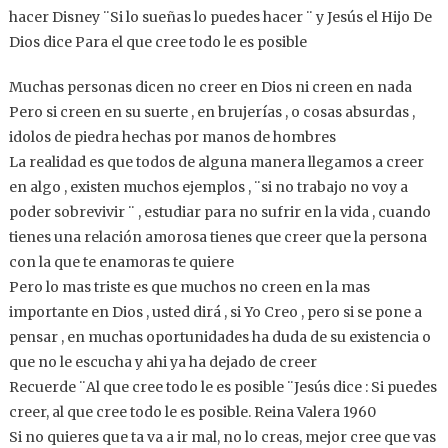
hacer Disney ¨Si lo sueñas lo puedes hacer ¨ y Jesús el Hijo De
Dios dice Para el que cree todo le es posible
Muchas personas dicen no creer en Dios ni creen en nada
Pero si creen en su suerte , en brujerías , o cosas absurdas ,
idolos de piedra hechas por manos de hombres
La realidad es que todos de alguna manera llegamos a creer
en algo , existen muchos ejemplos , ¨si no trabajo no voy a
poder sobrevivir ¨ , estudiar para no sufrir en la vida , cuando
tienes una relación amorosa tienes que creer que la persona
con la que te enamoras te quiere
Pero lo mas triste es que muchos no creen en la mas
importante en Dios , usted dirá , si Yo Creo , pero si se pone a
pensar , en muchas oportunidades ha duda de su existencia o
que no le escucha y ahi ya ha dejado de creer
Recuerde ¨Al que cree todo le es posible ¨Jesús dice : Si puedes
creer, al que cree todo le es posible. Reina Valera 1960
Si no quieres que ta va a ir mal, no lo creas, mejor cree que vas