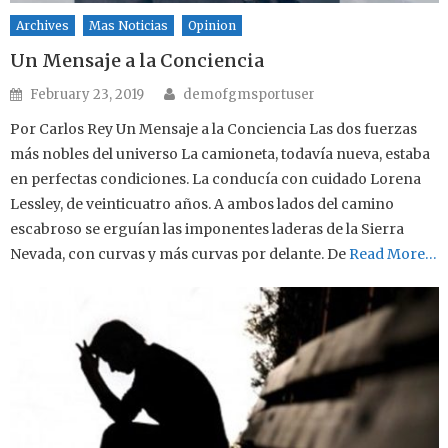
Archives
Mas Noticias
Opinion
Un Mensaje a la Conciencia
Author
Posted on
February 23, 2019
demofgmsportuser
Por Carlos Rey Un Mensaje a la Conciencia Las dos fuerzas
más nobles del universo La camioneta, todavía nueva, estaba
en perfectas condiciones. La conducía con cuidado Lorena
Lessley, de veinticuatro años. A ambos lados del camino
escabroso se erguían las imponentes laderas de la Sierra
Nevada, con curvas y más curvas por delante. De
Read More…