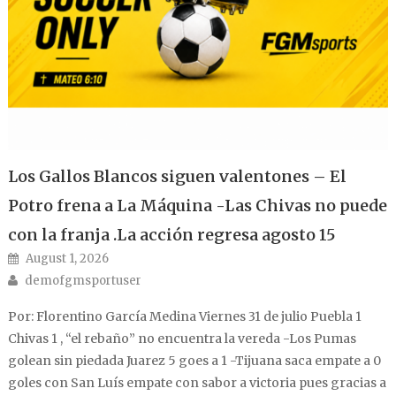
Los Gallos Blancos siguen valentones – El
Potro frena a La Máquina -Las Chivas no puede
con la franja .La acción regresa agosto 15
Posted on
August 1, 2026
Author
demofgmsportuser
Por: Florentino García Medina Viernes 31 de julio Puebla 1
Chivas 1 , “el rebaño” no encuentra la vereda -Los Pumas
golean sin piedada Juarez 5 goes a 1 -Tijuana saca empate a 0
goles con San Luís empate con sabor a victoria pues gracias a