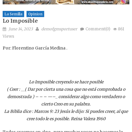
La Semilla
Opinion
Lo Imposible
Posted on
Author
June 14, 2023
demofgmsportuser
Comment(0)
861
Views
Por: Florentino García Medina .
Lo Imposible creyendo se hace posible
( Ceer : __( Dar por cierta una cosa que no está comprobada o
demostrada ) – – – —–_ considerar algo como verdadero o
cierto Creo en su palabra.
La Biblia dice : Marcos 9: 23 Jesús le dijo: Si puedes creer, al que
cree todo le es posible. Reina Valera 1960