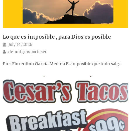
Lo que es imposible , para Dios es posible
Posted on
July 14, 2026
Author
demofgmsportuser
Por: Florentino García Medina Es imposible que todo salga