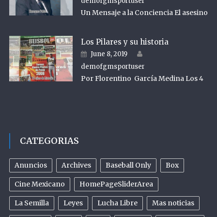
demofgmsportuser
Un Mensaje a la Conciencia El asesino
Los Pilares y su historia
Author
Posted on
June 8, 2019
demofgmsportuser
Por Florentino García Medina Los 4
CATEGORIAS
Anuncios
Archives
Baseball Only
Box
Cine Mexicano
HomePageSliderArea
La Semilla
Leyes
Lucha Libre
Mas noticias