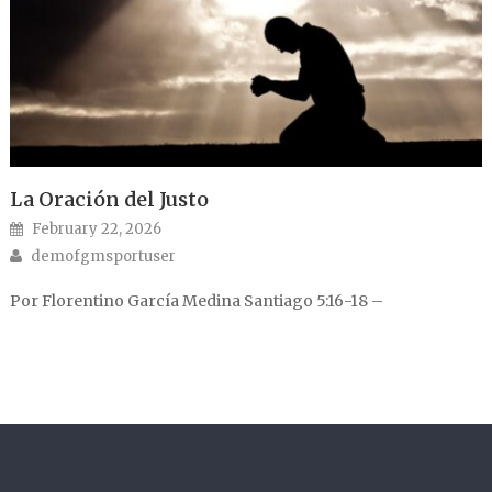
La Oración del Justo
Posted on
February 22, 2026
Author
demofgmsportuser
Por Florentino García Medina Santiago 5:16-18 –