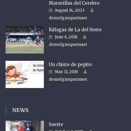
Maravillas del Cerebro
Author
Posted on
August 14, 2023
demofgmsportuser
Ráfagas de La del Norte
Author
Posted on
June 6, 2018
demofgmsportuser
Un chiste de pepito
Author
Posted on
May 11, 2019
demofgmsportuser
NEWS
Suerte
Author