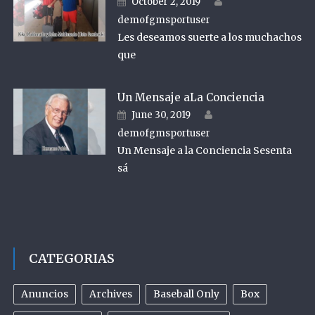
Posted on
October 2, 2019
demofgmsportuser
Les deseamos suerte a los muchachos
que
Un Mensaje aLa Conciencia
Author
Posted on
June 30, 2019
demofgmsportuser
Un Mensaje a la Conciencia Sesenta
sá
CATEGORIAS
Anuncios
Archives
Baseball Only
Box