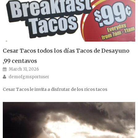
Cesar Tacos todos los días Tacos de Desayuno
,99 centavos
Posted on
March 31, 2026
Author
demofgmsportuser
Cesar Tacos le invita a disfrutar de los ricos tacos