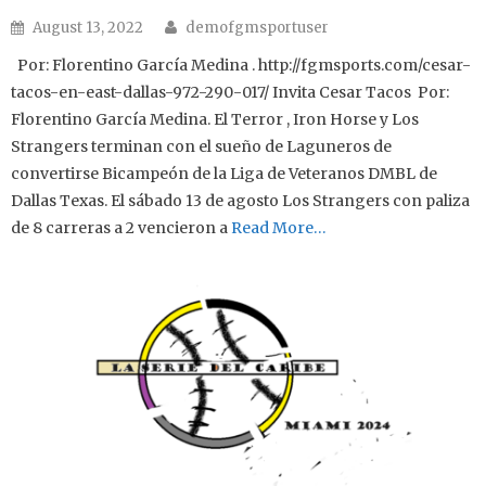
Author
Posted on
August 13, 2022
demofgmsportuser
Por: Florentino García Medina . http://fgmsports.com/cesar-
tacos-en-east-dallas-972-290-017/ Invita Cesar Tacos Por:
Florentino García Medina. El Terror , Iron Horse y Los
Strangers terminan con el sueño de Laguneros de
convertirse Bicampeón de la Liga de Veteranos DMBL de
Dallas Texas. El sábado 13 de agosto Los Strangers con paliza
de 8 carreras a 2 vencieron a
Read More…