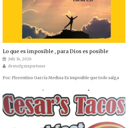
Lo que es imposible , para Dios es posible
Posted on
July 14, 2026
Author
demofgmsportuser
Por: Florentino García Medina Es imposible que todo salga