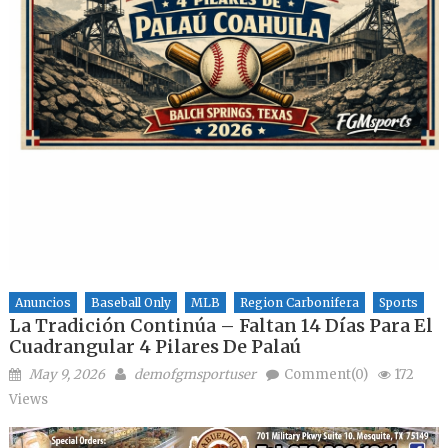
Anuncios
Baseball Only
MLB
Region Carbonifera
Sports
La Tradición Continúa – Faltan 14 Días Para El
Cuadrangular 4 Pilares De Palaú
Posted on
Author
May 9, 2026
demofgmsportuser
Comment(0)
172
Views