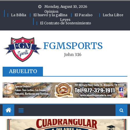
Skip to content
Monday, August 10, 2026
Opinion
La Biblia
El huevo y la gallina
El Paraíso
Lucha Libre
Leyes
El Contrato de Sostenimiento
FGMSPORTS
John 3:16
ABUELITO