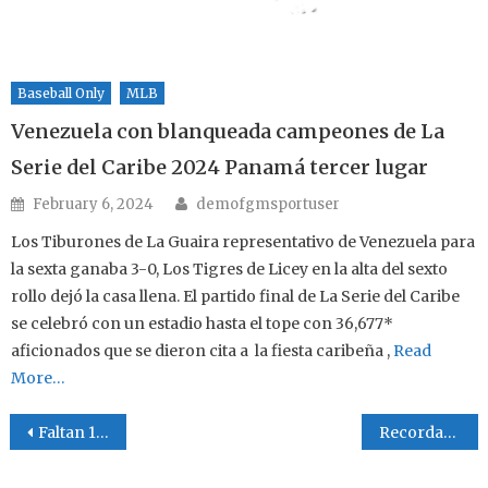
Baseball Only
MLB
Venezuela con blanqueada campeones de La
Serie del Caribe 2024 Panamá tercer lugar
Author
Posted on
February 6, 2024
demofgmsportuser
Los Tiburones de La Guaira representativo de Venezuela para
la sexta ganaba 3-0, Los Tigres de Licey en la alta del sexto
rollo dejó la casa llena. El partido final de La Serie del Caribe
se celebró con un estadio hasta el tope con 36,677*
aficionados que se dieron cita a la fiesta caribeña ,
Read
More…
Post navigation
Faltan 12 días para El 4 Pilares de Palaú y hoy hablamos de Quién es Quién
Recordando La Historia Astros Campeón del 4 Pilares 2024 le ganó a Los Tuzos de San Antonio