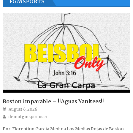
FGMSPORTS
Boston imparable – !!Aguas Yankees!!
Posted on
August 6, 2026
Author
demofgmsportuser
Por: Florentino García Medina Los Medias Rojas de Boston