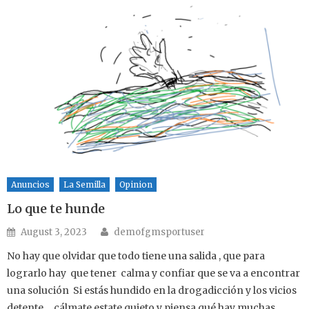
Anuncios
La Semilla
Opinion
Lo que te hunde
Author
Posted on
August 3, 2023
demofgmsportuser
No hay que olvidar que todo tiene una salida , que para
lograrlo hay que tener calma y confiar que se va a encontrar
una solución Si estás hundido en la drogadicción y los vicios
detente , cálmate estate quieto y piensa qué hay muchas