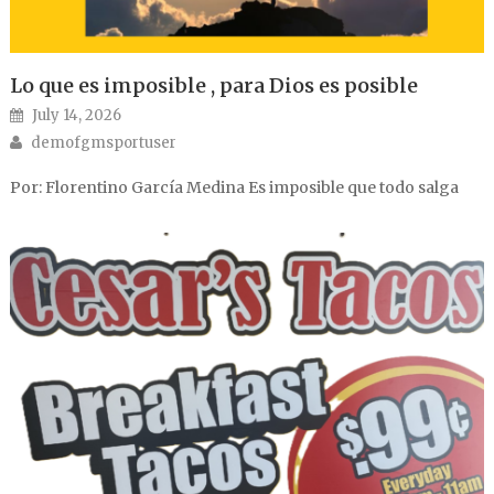
Lo que es imposible , para Dios es posible
Posted on
July 14, 2026
Author
demofgmsportuser
Por: Florentino García Medina Es imposible que todo salga