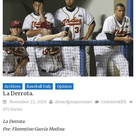
Archives
Baseball Only
Opinion
La Derrota.
Posted on
Author
November 22, 2020
demofgmsportuser
Comment(0)
975 Views
La Derrota
.
Por: Florentino García Medina