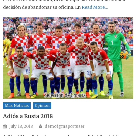
decisión de abandonar su oficina. En
Read More…
Mas Noticias
Opinion
Adiós a Rusia 2018
Author
Posted on
July 18, 2018
demofgmsportuser