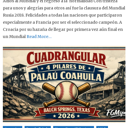
Adiós al Mundial y el regreso a la normalidad Con tristeza
para unos y alegrías para otros así fue la clausura del Mundial
Rusia 2018. Felicidades a todas las naciones que participaron
especialmente a Francia por ser el seleccionado campeón. A
Croacia por su hazaña de llegar por primera vez aún final en
un Mundial
Read More…