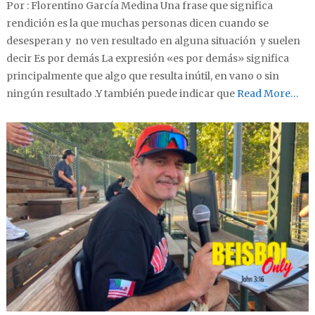
Por : Florentino García Medina Una frase que significa
rendición es la que muchas personas dicen cuando se
desesperan y no ven resultado en alguna situación y suelen
decir Es por demás La expresión «es por demás» significa
principalmente que algo que resulta inútil, en vano o sin
ningún resultado .Y también puede indicar que
Read More…