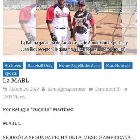
Archives
Baseball Only
HomePageSliderArea
Mas Noticias
Sports
La MABL
Posted on
Author
March 29, 2019
demofgmsportuser
Comment(0)
1303 Views
Por Refugio “cuquito” Martinez
M.A.B.L.
SE JUGÓ LA SEGUNDA FECHA DE LA MEXICO AMERICANA.