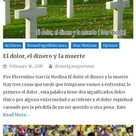
Archives
HomePageSliderArea
Mas Noticias
Opinion
El dolor, el dinero y la muerte
Author
Posted on
February 16, 2019
demofgmsportuser
Por Florentino García Medina El dolor el dinero y la muerte
Hay tres cosas que tarde que temprano vamos a enfrentar, lo
primero el dolor , esta palabra tiene dos significados dolor
físico por alguna enfermedad o accidente y el dolor espiritual
causado por la pérdida de un ser querido u otra pena . Esto
Read More…