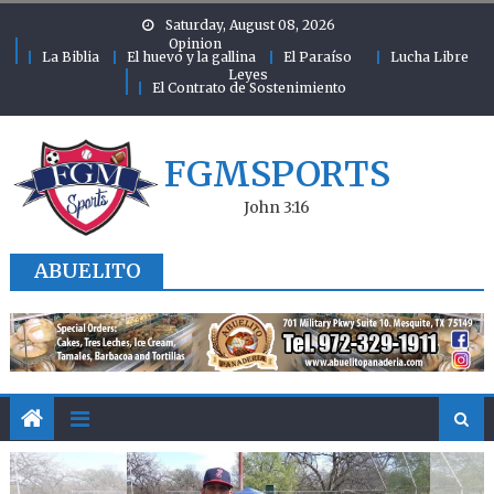
Skip to content
Saturday, August 08, 2026
Opinion
La Biblia
El huevo y la gallina
El Paraíso
Lucha Libre
Leyes
El Contrato de Sostenimiento
FGMSPORTS
John 3:16
ABUELITO