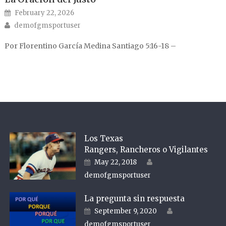
Posted on
February 22, 2026
Author
demofgmsportuser
Por Florentino García Medina Santiago 5:16-18 –
Los Texas
Rangers, Rancheros o Vigilantes
Author
Posted on
May 22, 2018
demofgmsportuser
La pregunta sin respuesta
Author
Posted on
September 9, 2020
demofgmsportuser