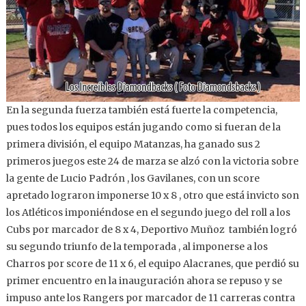
En la segunda fuerza también está fuerte la competencia,
pues todos los equipos están jugando como si fueran de la
primera división, el equipo Matanzas, ha ganado sus 2
primeros juegos este 24 de marza se alzó con la victoria sobre
la gente de Lucio Padrón , los Gavilanes, con un score
apretado lograron imponerse 10 x 8 , otro que está invicto son
los Atléticos imponiéndose en el segundo juego del roll a los
Cubs por marcador de 8 x 4, Deportivo Muñoz también logró
su segundo triunfo de la temporada , al imponerse a los
Charros por score de 11 x 6, el equipo Alacranes, que perdió su
primer encuentro en la inauguración ahora se repuso y se
impuso ante los Rangers por marcador de 11 carreras contra