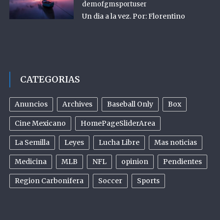
demofgmsportuser
Un dia a la vez. Por: Florentino
CATEGORIAS
Anuncios
Archives
Baseball Only
Box
Cine Mexicano
HomePageSliderArea
La Semilla
Leyes
Lucha Libre
Mas noticias
Medicina
MLB
NFL
opinion
Pendientes
Region Carbonifera
Soccer
Sports