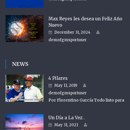
Max Reyes les desea un Feliz Año
Nuevo
Author
Posted on
December 31, 2024
demofgmsportuser
NEWS
4 Pilares
Author
Posted on
May 11, 2019
demofgmsportuser
Por Florentino García Todo listo para
Un Día a La Vez .
Author
Posted on
May 31, 2021