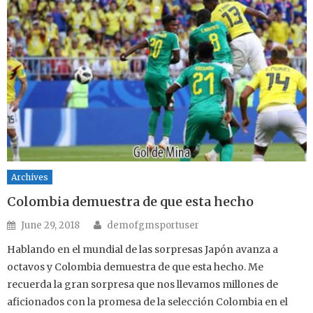
Archives
Colombia demuestra de que esta hecho
Author
Posted on
June 29, 2018
demofgmsportuser
Hablando en el mundial de las sorpresas Japón avanza a
octavos y Colombia demuestra de que esta hecho. Me
recuerda la gran sorpresa que nos llevamos millones de
aficionados con la promesa de la selección Colombia en el