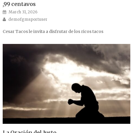
,99 centavos
Posted on
March 31, 2026
Author
demofgmsportuser
Cesar Tacos le invita a disfrutar de los ricos tacos
La Oración del Justo