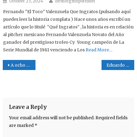
Author
Posted on
October 23, 2024
demofgmsportuser
Fernando “El Toro” Valenzuela Que Ingratos (pulsando aquí
puedes leer la historia complata ) Hace unos años escribí un
artículo que lo titulé “Qué Ingratos” , la historia es en relación
al pitcher mexicano Fernando Valenzuela Novato del Año
ganador del prestigioso trofeo Cy Young campeón de La
Serie Mundial de 1981 venciendo a Los
Read More…
Post navigation
A ocho semanas
Eduardo Martínez un entrenador con mucha experiencia
Leave a Reply
Your email address will not be published.
Required fields
are marked
*