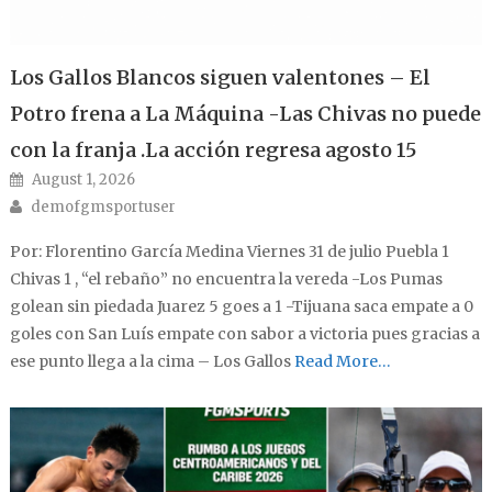
Los Gallos Blancos siguen valentones – El
Potro frena a La Máquina -Las Chivas no puede
con la franja .La acción regresa agosto 15
Posted on
August 1, 2026
Author
demofgmsportuser
Por: Florentino García Medina Viernes 31 de julio Puebla 1
Chivas 1 , “el rebaño” no encuentra la vereda -Los Pumas
golean sin piedada Juarez 5 goes a 1 -Tijuana saca empate a 0
goles con San Luís empate con sabor a victoria pues gracias a
ese punto llega a la cima – Los Gallos
Read More…