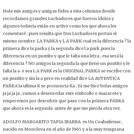
Hola mis amigos y amigas fieles a esta columna donde
recordamos grandes Luchadores que fueron ídolos y
algunos todavía están en activo como los que ahora les
comentaré ; pues resulta que Dos Luchadores portan el
mismo nombre LA PARKA y L.A PARK cual es la diferencia ? la
primera dice la parka y la segunda dice l.a park pues la
diferencia en un puntito y que le falta una letra , esa será la
diferencia ? NO amigos la segunda la que tiene un puntito y le
falta la a o sea L.A PARK es la ORIGINAL PARKA se escribe con
un puntito y sin la a pero en realidad dice LA AUTENTICA
PARKA la ultima K se pronuncia Ka ; Ya me hice bolas amigos
ja ja ja ja , vamos a desenredar este embrollo o mazacote y
empecemos por descubrir que paso con la primera PARKA
que ahora es la segunda antes de que me pierda otra vez.
ADOLFO MARGARITO TAPIA IBARRA es Un Coahuilense ,
nacido en Monclova en el año de 1965 y a la muy temprana