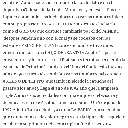
edad de 17 años hace sus pininos en la Lucha Libre en el
deportivo 47 de su ciudad natal Monclova y en esos años de
fogueo como todos los luchadores usa varios nombres inició
con su propio Nombre ADOLFO TAPIA ,despues lucharía
como el GRINGO que despues cambiaria por el del MINERO
despues vendria uno con el cual ya se codeaba con los
estelares PRINCIPE ISLAND con este nombre tuvo unos
encontronazos con el HIJO DEL SANTO y Adolfo Tapia se
envalentona y hace un reto al Plateado y termina perdiendo la
capucha de Principe Island con el Hijo del Santo esto fue en el
año de 1987 ; Después vendrían varios nombres más como EL
ASESINO DE TEPITO que también pierde la capucha así
pasaron los años y llega el año de 1992 año que la empresa
triple A inicia sus actividades con una empresa televisora y
debido a esto triple A subió como la espuma ; Un 5 de julio de
1992 Adolfo Tapia debuta ya como LA PARKA con su equipo
que conocemos el de color negro y con la figura del esqueleto
en blanco su primer Lucha con triple A fue de 3 vs 3 LA