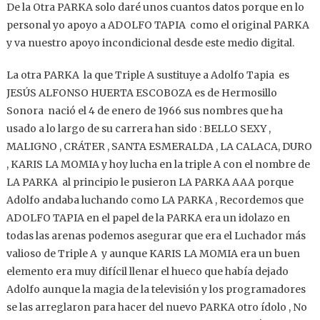
De la Otra PARKA solo daré unos cuantos datos porque en lo
personal yo apoyo a ADOLFO TAPIA como el original PARKA
y va nuestro apoyo incondicional desde este medio digital.
La otra PARKA la que Triple A sustituye a Adolfo Tapia es
JESÚS ALFONSO HUERTA ESCOBOZA es de Hermosillo
Sonora nació el 4 de enero de 1966 sus nombres que ha
usado a lo largo de su carrera han sido : BELLO SEXY ,
MALIGNO , CRÁTER , SANTA ESMERALDA , LA CALACA, DURO
, KARIS LA MOMIA y hoy lucha en la triple A con el nombre de
LA PARKA al principio le pusieron LA PARKA AAA porque
Adolfo andaba luchando como LA PARKA , Recordemos que
ADOLFO TAPIA en el papel de la PARKA era un idolazo en
todas las arenas podemos asegurar que era el Luchador más
valioso de Triple A y aunque KARIS LA MOMIA era un buen
elemento era muy difícil llenar el hueco que había dejado
Adolfo aunque la magia de la televisión y los programadores
se las arreglaron para hacer del nuevo PARKA otro ídolo , No