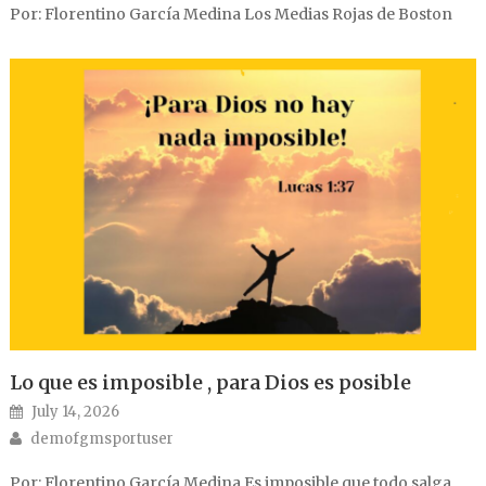
Por: Florentino García Medina Los Medias Rojas de Boston
Lo que es imposible , para Dios es posible
Posted on
July 14, 2026
Author
demofgmsportuser
Por: Florentino García Medina Es imposible que todo salga