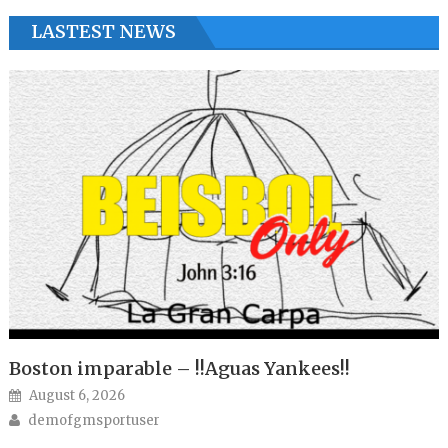
LASTEST NEWS
Boston imparable – !!Aguas Yankees!!
Posted on
August 6, 2026
Author
demofgmsportuser