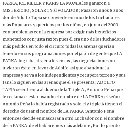
PARKA, ICE KILLER Y KARIS LA MOMIA les ganaron a
MISTERIOSO , SOLAR 1 Y al VOLADOR ; Pasaron unos 8 años
donde Adolfo Tapia se convierte en uno de los Luchadores
más Populares y queridos por los niños , en junio del 2000
con problemas con la empresa por exigir más beneficios
monetarios con justa razón pues él era uno de los ;luchadores
más pedidos en todo el circuito todas las arenas querían
tenerlo en sus programaciones por el jalón de gente que LA
PARKA lograba atraer a los cosos , las negociaciones no
tuvieron éxito en favor de Adolfo asi que abandona la
empresa y se va a los independientes y recupera terreno y sus
fans lo siguen en las arenas que el se presenta ; ADOLFO
TAPIA se enfrenta al dueño de la Triple A , Antonio Peña que
le reclama el estar usando el nombre de LA PARKA el señor
Antonio Peña lo había registrado y solo el y triple A tienen el
derecho de usar el nombre de LA PARKA ; Antonio Pena
entonces decide enmascarar a otro Luchador con el nombre
de la PARKA de el hablaremos más adelante ; Por lo pronto