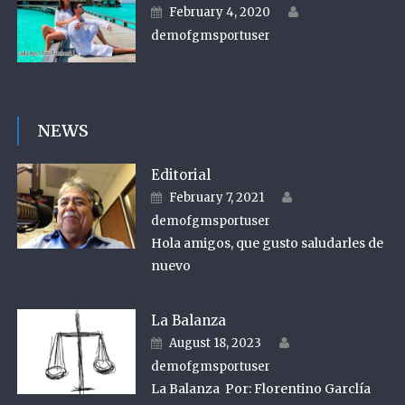
Author
Posted on
February 4, 2020
demofgmsportuser
NEWS
Editorial
Author
Posted on
February 7, 2021
demofgmsportuser
Hola amigos, que gusto saludarles de
nuevo
La Balanza
Author
Posted on
August 18, 2023
demofgmsportuser
La Balanza Por: Florentino Garclía