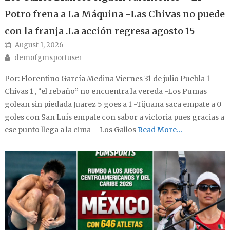
Potro frena a La Máquina -Las Chivas no puede
con la franja .La acción regresa agosto 15
Posted on
August 1, 2026
Author
demofgmsportuser
Por: Florentino García Medina Viernes 31 de julio Puebla 1
Chivas 1 , “el rebaño” no encuentra la vereda -Los Pumas
golean sin piedada Juarez 5 goes a 1 -Tijuana saca empate a 0
goles con San Luís empate con sabor a victoria pues gracias a
ese punto llega a la cima – Los Gallos
Read More…