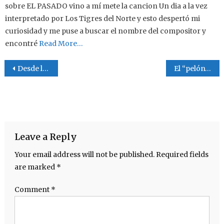
sobre EL PASADO vino a mí mete la cancion Un dia a la vez
interpretado por Los Tigres del Norte y esto despertó mi
curiosidad y me puse a buscar el nombre del compositor y
encontré
Read More…
Post navigation
Desde la Carbonifera
El “pelón” Gloria
Leave a Reply
Your email address will not be published.
Required fields
are marked
*
Comment
*