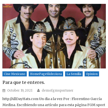
Cine Mexicano
HomePageSliderArea
La Semilla
Opinion
Para que te enteres.
Author
Posted on
October 19, 2021
demofgmsportuser
http://AllDayHats.com Un dia a la vez Por : Florentino García
Medina. Escribiendo una artículo para esta página FGM sport