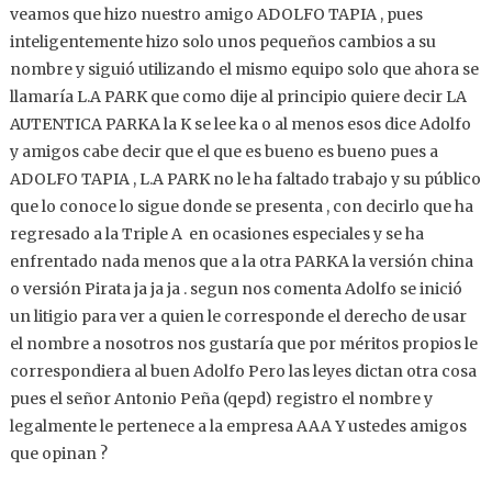
veamos que hizo nuestro amigo ADOLFO TAPIA , pues
inteligentemente hizo solo unos pequeños cambios a su
nombre y siguió utilizando el mismo equipo solo que ahora se
llamaría L.A PARK que como dije al principio quiere decir LA
AUTENTICA PARKA la K se lee ka o al menos esos dice Adolfo
y amigos cabe decir que el que es bueno es bueno pues a
ADOLFO TAPIA , L.A PARK no le ha faltado trabajo y su público
que lo conoce lo sigue donde se presenta , con decirlo que ha
regresado a la Triple A en ocasiones especiales y se ha
enfrentado nada menos que a la otra PARKA la versión china
o versión Pirata ja ja ja . segun nos comenta Adolfo se inició
un litigio para ver a quien le corresponde el derecho de usar
el nombre a nosotros nos gustaría que por méritos propios le
correspondiera al buen Adolfo Pero las leyes dictan otra cosa
pues el señor Antonio Peña (qepd) registro el nombre y
legalmente le pertenece a la empresa AAA Y ustedes amigos
que opinan ?