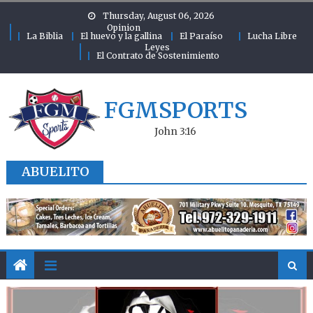
Skip to content
Thursday, August 06, 2026
Opinion
La Biblia
El huevo y la gallina
El Paraíso
Lucha Libre
Leyes
El Contrato de Sostenimiento
FGMSPORTS
John 3:16
ABUELITO