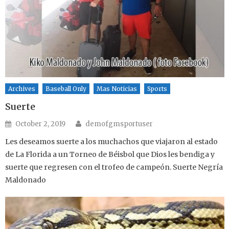
Archives
Baseball Only
Mas Noticias
Sports
Suerte
Author
Posted on
October 2, 2019
demofgmsportuser
Les deseamos suerte a los muchachos que viajaron al estado
de La Florida a un Torneo de Béisbol que Dios les bendiga y
suerte que regresen con el trofeo de campeón. Suerte Negría
Maldonado