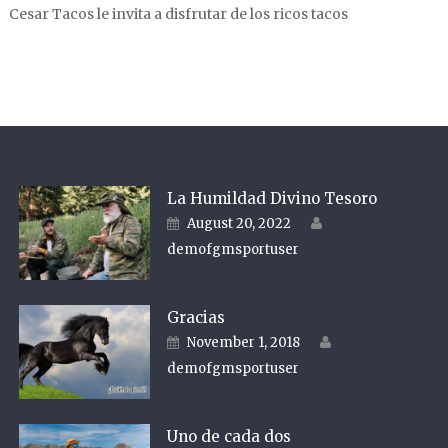
Cesar Tacos le invita a disfrutar de los ricos tacos
La Humildad Divino Tesoro
Author
Posted on
August 20, 2022
demofgmsportuser
Gracias
Author
Posted on
November 1, 2018
demofgmsportuser
Uno de cada dos