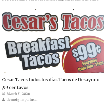
Cesar Tacos todos los días Tacos de Desayuno
,99 centavos
Posted on
March 31, 2026
Author
demofgmsportuser