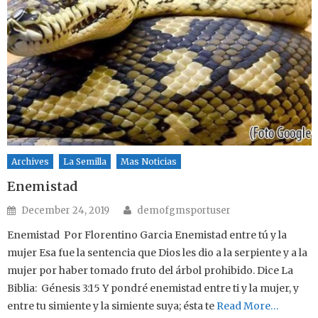
Archives
La Semilla
Mas Noticias
Enemistad
Author
Posted on
December 24, 2019
demofgmsportuser
Enemistad Por Florentino Garcia Enemistad entre tú y la
mujer Esa fue la sentencia que Dios les dio a la serpiente y a la
mujer por haber tomado fruto del árbol prohibido. Dice La
Biblia: Génesis 3:15 Y pondré enemistad entre ti y la mujer, y
entre tu simiente y la simiente suya; ésta te
Read More…