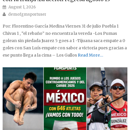
Posted on
August 1, 2026
Author
demofgmsportuser
Por: Florentino García Medina Viernes 31 de julio Puebla 1
Chivas 1 , “el rebaño” no encuentra la vereda -Los Pumas
golean sin piedada Juarez 5 goes a 1 -Tijuana saca empate a 0
goles con San Luís empate con sabor a victoria pues gracias a
ese punto llega a la cima – Los Gallos
Read More…