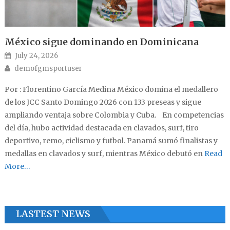
México sigue dominando en Dominicana
Posted on
July 24, 2026
Author
demofgmsportuser
Por : Florentino García Medina México domina el medallero
de los JCC Santo Domingo 2026 con 133 preseas y sigue
ampliando ventaja sobre Colombia y Cuba. En competencias
del día, hubo actividad destacada en clavados, surf, tiro
deportivo, remo, ciclismo y futbol. Panamá sumó finalistas y
medallas en clavados y surf, mientras México debutó en
Read
More…
LASTEST NEWS