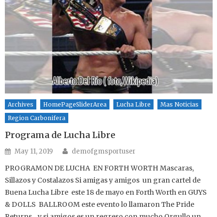
Archives
HomePageSliderArea
Lucha Libre
Mas Noticias
Region Carbonifera
Programa de Lucha Libre
Author
Posted on
May 11, 2019
demofgmsportuser
PROGRAMON DE LUCHA EN FORTH WORTH Mascaras,
Sillazos y Costalazos Si amigas y amigos un gran cartel de
Buena Lucha Libre este 18 de mayo en Forth Worth en GUYS
& DOLLS BALLROOM este evento lo llamaron The Pride
Returns , y si amigos es un regreso con mucho Orgullo un