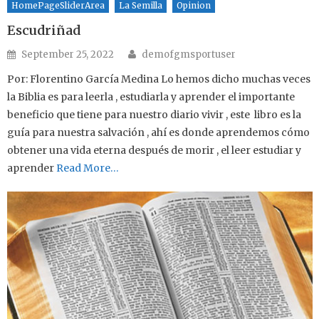
HomePageSliderArea
La Semilla
Opinion
Escudriñad
Author
Posted on
September 25, 2022
demofgmsportuser
Por: Florentino García Medina Lo hemos dicho muchas veces
la Biblia es para leerla , estudiarla y aprender el importante
beneficio que tiene para nuestro diario vivir , este libro es la
guía para nuestra salvación , ahí es donde aprendemos cómo
obtener una vida eterna después de morir , el leer estudiar y
aprender
Read More…