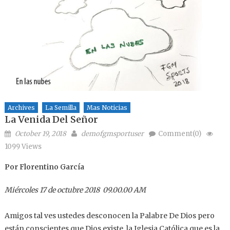
Archives
La Semilla
Mas Noticias
La Venida Del Señor
Posted on
Author
October 19, 2018
demofgmsportuser
Comment(0)
1099 Views
Por Florentino García
Miércoles 17 de octubre 2018 09.00.00 AM
Amigos tal ves ustedes desconocen la Palabre De Dios pero
están conscientes que Dios existe ,la Iglesia Católica que es la