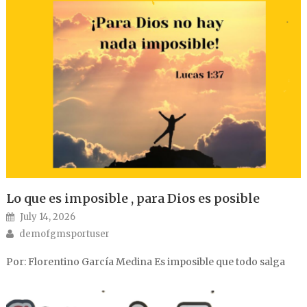
Lo que es imposible , para Dios es posible
Posted on
July 14, 2026
Author
demofgmsportuser
Por: Florentino García Medina Es imposible que todo salga