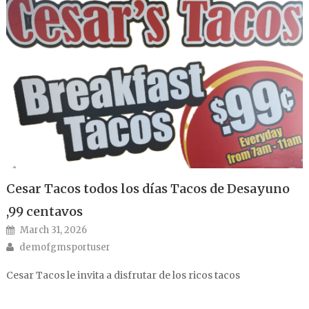
Cesar Tacos todos los días Tacos de Desayuno
,99 centavos
Posted on
March 31, 2026
Author
demofgmsportuser
Cesar Tacos le invita a disfrutar de los ricos tacos