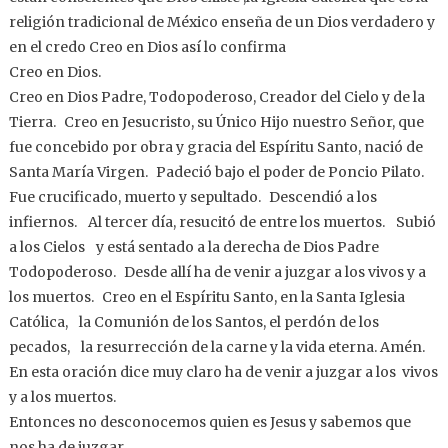
religión tradicional de México enseña de un Dios verdadero y
en el credo Creo en Dios así lo confirma
Creo en Dios.
Creo en Dios Padre, Todopoderoso, Creador del Cielo y de la
Tierra. Creo en Jesucristo, su Único Hijo nuestro Señor, que
fue concebido por obra y gracia del Espíritu Santo, nació de
Santa María Virgen. Padeció bajo el poder de Poncio Pilato.
Fue crucificado, muerto y sepultado. Descendió a los
infiernos. Al tercer día, resucitó de entre los muertos. Subió
a los Cielos y está sentado a la derecha de Dios Padre
Todopoderoso. Desde allí ha de venir a juzgar a los vivos y a
los muertos. Creo en el Espíritu Santo, en la Santa Iglesia
Católica, la Comunión de los Santos, el perdón de los
pecados, la resurrección de la carne y la vida eterna. Amén.
En esta oración dice muy claro ha de venir a juzgar a los vivos
y a los muertos.
Entonces no desconocemos quien es Jesus y sabemos que
nos ha de juzgar.