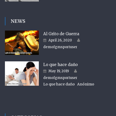
NEWS
Al Grito de Guerra
Author
Posted on
April 26, 2020
demofgmsportuser
Lo que hace daño
Author
Posted on
May 19, 2019
demofgmsportuser
Lo que hace daño Anónimo