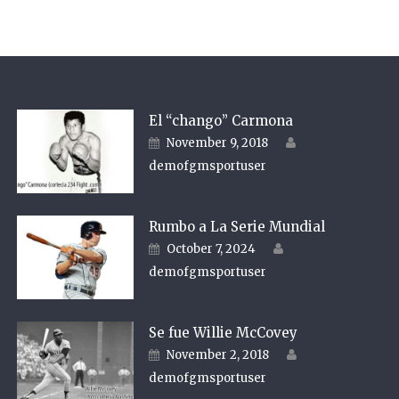
El “chango” Carmona
Author
Posted on
November 9, 2018
demofgmsportuser
Rumbo a La Serie Mundial
Author
Posted on
October 7, 2024
demofgmsportuser
Se fue Willie McCovey
Author
Posted on
November 2, 2018
demofgmsportuser