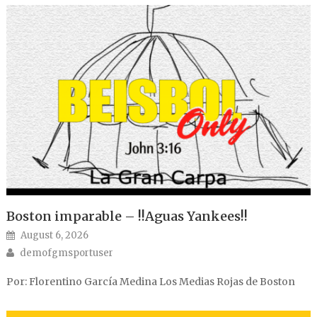
Boston imparable – !!Aguas Yankees!!
Posted on
August 6, 2026
Author
demofgmsportuser
Por: Florentino García Medina Los Medias Rojas de Boston