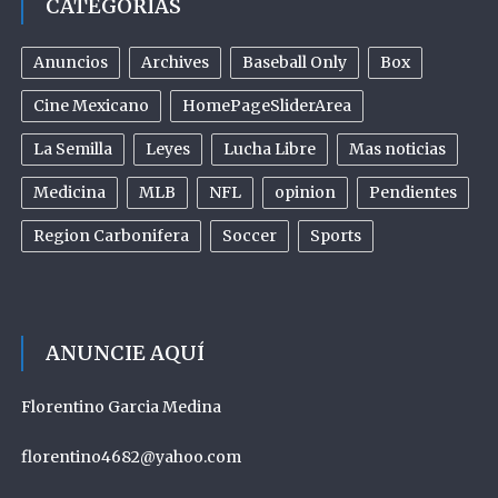
CATEGORIAS
Anuncios
Archives
Baseball Only
Box
Cine Mexicano
HomePageSliderArea
La Semilla
Leyes
Lucha Libre
Mas noticias
Medicina
MLB
NFL
opinion
Pendientes
Region Carbonifera
Soccer
Sports
ANUNCIE AQUÍ
Florentino Garcia Medina
florentino4682@yahoo.com