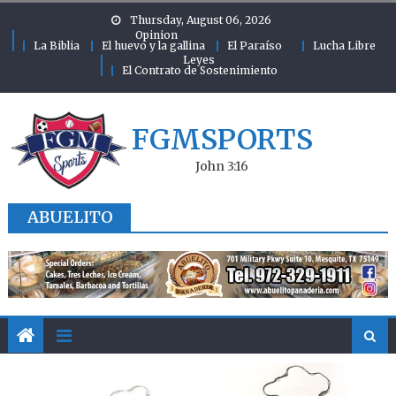
Skip to content
Thursday, August 06, 2026
Opinion
La Biblia
El huevo y la gallina
El Paraíso
Lucha Libre
Leyes
El Contrato de Sostenimiento
FGMSPORTS
John 3:16
ABUELITO