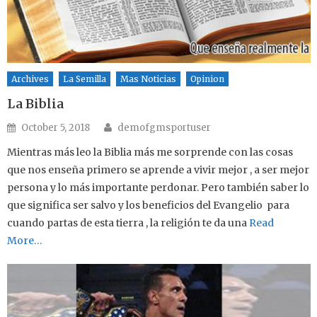
Archives
La Semilla
Mas Noticias
Opinion
La Biblia
Author
Posted on
October 5, 2018
demofgmsportuser
Mientras más leo la Biblia más me sorprende con las cosas
que nos enseña primero se aprende a vivir mejor , a ser mejor
persona y lo más importante perdonar. Pero también saber lo
que significa ser salvo y los beneficios del Evangelio para
cuando partas de esta tierra , la religión te da una
Read
More…