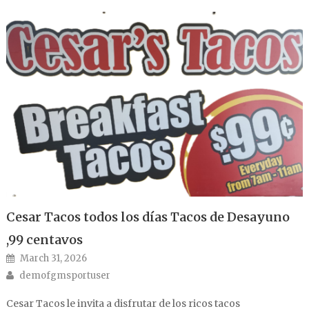
Cesar Tacos todos los días Tacos de Desayuno
,99 centavos
Posted on
March 31, 2026
Author
demofgmsportuser
Cesar Tacos le invita a disfrutar de los ricos tacos