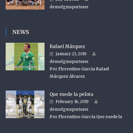
demofgmsportuser
NEWS
Rafael Márquez
Author
Posted on
January 25, 2019
demofgmsportuser
Por Florentino Garcia Rafael
Márquez Álvarez
Que ruede la pelota
Author
Posted on
February 16, 2019
demofgmsportuser
Por Florentino García Que ruede la