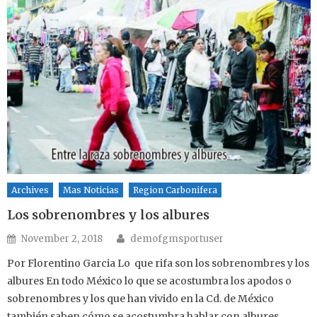
Archives
Mas Noticias
Region Carbonifera
Los sobrenombres y los albures
Author
Posted on
November 2, 2018
demofgmsportuser
Por Florentino Garcia Lo que rifa son los sobrenombres y los
albures En todo México lo que se acostumbra los apodos o
sobrenombres y los que han vivido en la Cd. de México
también saben cómo se acostumbra hablar con albures