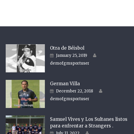
Otra de Béisbol
Author
Posted on
January 25, 2019
demofgmsportuser
German Villa
Author
Posted on
December 22, 2018
demofgmsportuser
Samuel Vives y Los Sultanes listos
para enfrentar a Strangers .
Author
Posted on
July 11, 2022