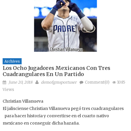
Archives
Los Ocho Jugadores Mexicanos Con Tres
Cuadrangulares En Un Partido
Posted on
Author
June 20, 2018
demofgmsportuser
Comment(0)
1085
Views
Christian Villanueva
El jalisciense Christian Villanueva pegó tres cuadrangulares
para hacer historia y convertirse en el cuarto nativo
mexicano en conseguir dicha hazaña.