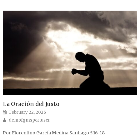
La Oración del Justo
Posted on
February 22, 2026
Author
demofgmsportuser
Por Florentino García Medina Santiago 5:16-18 –