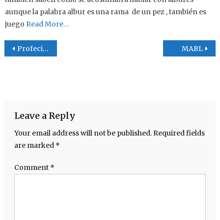
aunque la palabra albur es una rama de un pez , también es
juego
Read More…
Post navigation
Profecias del nacimiento y muerte de Jesus
MABL
Leave a Reply
Your email address will not be published.
Required fields
are marked
*
Comment
*