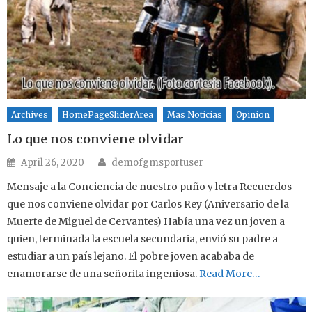
Archives
HomePageSliderArea
Mas Noticias
Opinion
Lo que nos conviene olvidar
Author
Posted on
April 26, 2020
demofgmsportuser
Mensaje a la Conciencia de nuestro puño y letra Recuerdos
que nos conviene olvidar por Carlos Rey (Aniversario de la
Muerte de Miguel de Cervantes) Había una vez un joven a
quien, terminada la escuela secundaria, envió su padre a
estudiar a un país lejano. El pobre joven acababa de
enamorarse de una señorita ingeniosa.
Read More…