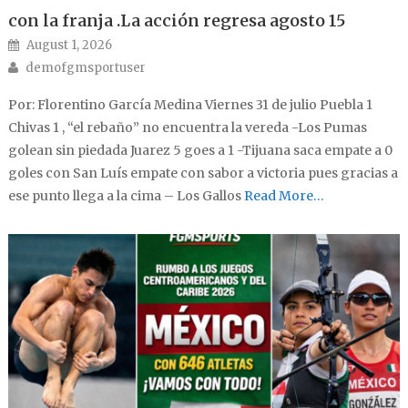
con la franja .La acción regresa agosto 15
Posted on
August 1, 2026
Author
demofgmsportuser
Por: Florentino García Medina Viernes 31 de julio Puebla 1
Chivas 1 , “el rebaño” no encuentra la vereda -Los Pumas
golean sin piedada Juarez 5 goes a 1 -Tijuana saca empate a 0
goles con San Luís empate con sabor a victoria pues gracias a
ese punto llega a la cima – Los Gallos
Read More…