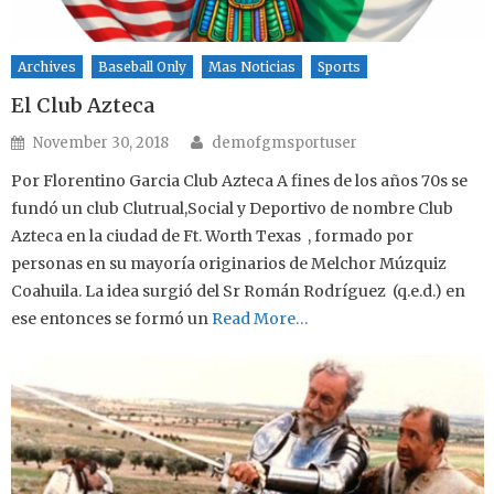
Archives
Baseball Only
Mas Noticias
Sports
El Club Azteca
Author
Posted on
November 30, 2018
demofgmsportuser
Por Florentino Garcia Club Azteca A fines de los años 70s se
fundó un club Clutrual,Social y Deportivo de nombre Club
Azteca en la ciudad de Ft. Worth Texas , formado por
personas en su mayoría originarios de Melchor Múzquiz
Coahuila. La idea surgió del Sr Román Rodríguez (q.e.d.) en
ese entonces se formó un
Read More…