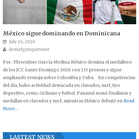
México sigue dominando en Dominicana
Posted on
July 24, 2026
Author
demofgmsportuser
Por : Florentino García Medina México domina el medallero
de los JCC Santo Domingo 2026 con 133 preseas y sigue
ampliando ventaja sobre Colombia y Cuba. En competencias
del día, hubo actividad destacada en clavados, surf, tiro
deportivo, remo, ciclismo y futbol. Panamá sumó finalistas y
medallas en clavados y surf, mientras México debutó en
Read
More…
LASTEST NEWS