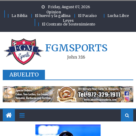
Skip to content
Friday, August 07, 2026
Opinion
La Biblia
El huevo y la gallina
El Paraíso
Lucha Libre
Leyes
El Contrato de Sostenimiento
FGMSPORTS
John 3:16
ABUELITO