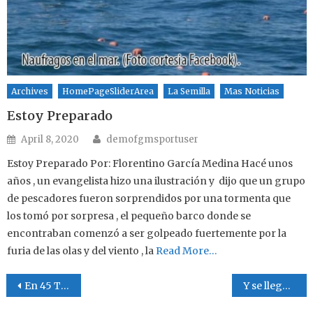
Archives
HomePageSliderArea
La Semilla
Mas Noticias
Estoy Preparado
Author
Posted on
April 8, 2020
demofgmsportuser
Estoy Preparado Por: Florentino García Medina Hacé unos
años , un evangelista hizo una ilustración y dijo que un grupo
de pescadores fueron sorprendidos por una tormenta que
los tomó por sorpresa , el pequeño barco donde se
encontraban comenzó a ser golpeado fuertemente por la
furia de las olas y del viento , la
Read More…
Post navigation
En 45 Temporadas
Y se llegó la fecha