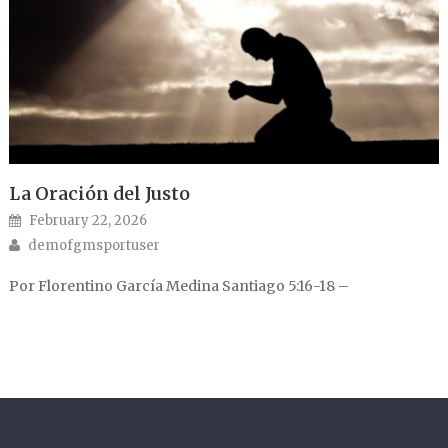
La Oración del Justo
Posted on
February 22, 2026
Author
demofgmsportuser
Por Florentino García Medina Santiago 5:16-18 –