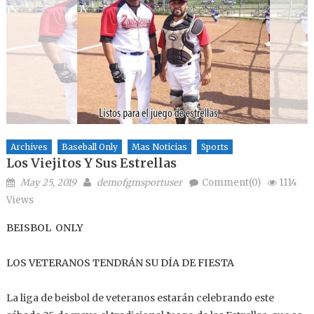
Archives
Baseball Only
Mas Noticias
Sports
Los Viejitos Y Sus Estrellas
Posted on
Author
May 25, 2019
demofgmsportuser
Comment(0)
1114
Views
BEISBOL ONLY
LOS VETERANOS TENDRÁN SU DÍA DE FIESTA
La liga de beisbol de veteranos estarán celebrando este