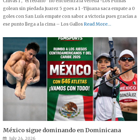
Chivas 1 , “el rebaño” no encuentra la vereda -Los Pumas
golean sin piedada Juarez 5 goes a 1 -Tijuana saca empate a 0
goles con San Luís empate con sabor a victoria pues gracias a
ese punto llega a la cima – Los Gallos
Read More…
México sigue dominando en Dominicana
Posted on
July 24, 2026