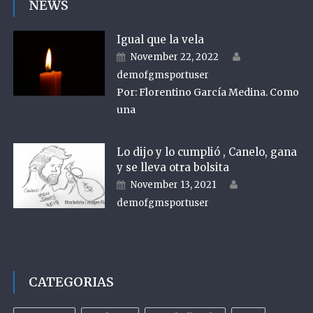
NEWS
Igual que la vela
Author
Posted on
November 22, 2022
demofgmsportuser
Por: Florentino García Medina. Como
una
Lo dijo y lo cumplió , Canelo, gana
y se lleva otra bolsita
Author
Posted on
November 13, 2021
demofgmsportuser
CATEGORIAS