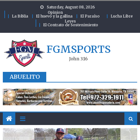
Skip to content
Saturday, August 08, 2026
Opinion
La Biblia
El huevo y la gallina
El Paraíso
Lucha Libre
Leyes
El Contrato de Sostenimiento
FGMSPORTS
John 3:16
ABUELITO