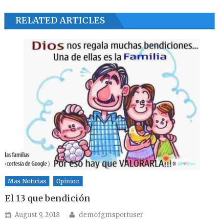
RELATED ARTICLES
Mas Noticias
Opinion
El 13 que bendición
Author
Posted on
August 9, 2018
demofgmsportuser