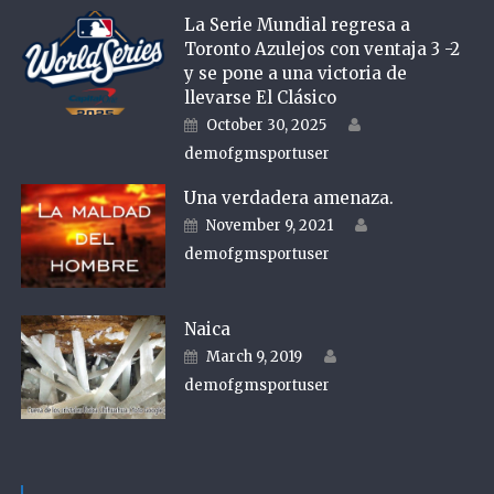
La Serie Mundial regresa a
Toronto Azulejos con ventaja 3 -2
y se pone a una victoria de
llevarse El Clásico
Author
Posted on
October 30, 2025
demofgmsportuser
Una verdadera amenaza.
Author
Posted on
November 9, 2021
demofgmsportuser
Naica
Author
Posted on
March 9, 2019
demofgmsportuser