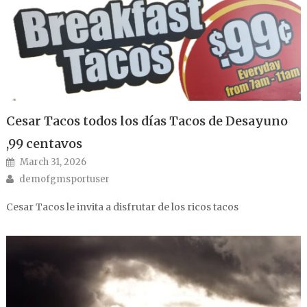
Cesar Tacos todos los días Tacos de Desayuno
,99 centavos
Posted on
March 31, 2026
Author
demofgmsportuser
Cesar Tacos le invita a disfrutar de los ricos tacos