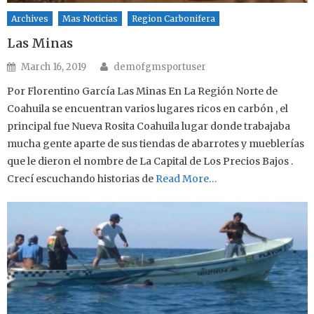
Archives
Mas Noticias
Region Carbonifera
Las Minas
Author
Posted on
March 16, 2019
demofgmsportuser
Por Florentino García Las Minas En La Región Norte de
Coahuila se encuentran varios lugares ricos en carbón , el
principal fue Nueva Rosita Coahuila lugar donde trabajaba
mucha gente aparte de sus tiendas de abarrotes y mueblerías
que le dieron el nombre de La Capital de Los Precios Bajos .
Crecí escuchando historias de
Read More…