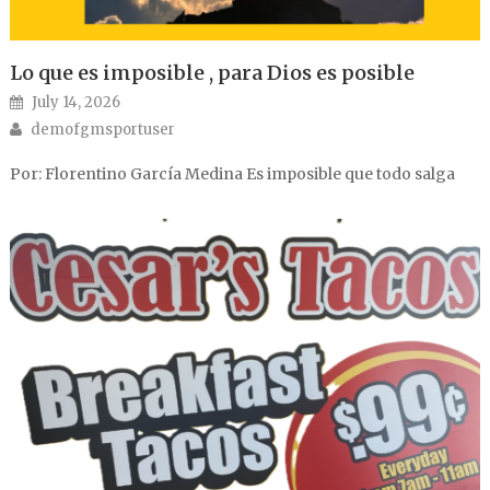
Lo que es imposible , para Dios es posible
Posted on
July 14, 2026
Author
demofgmsportuser
Por: Florentino García Medina Es imposible que todo salga