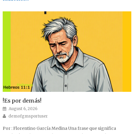
!Es por demás!
Posted on
August 6, 2026
Author
demofgmsportuser
Por : Florentino García Medina Una frase que significa