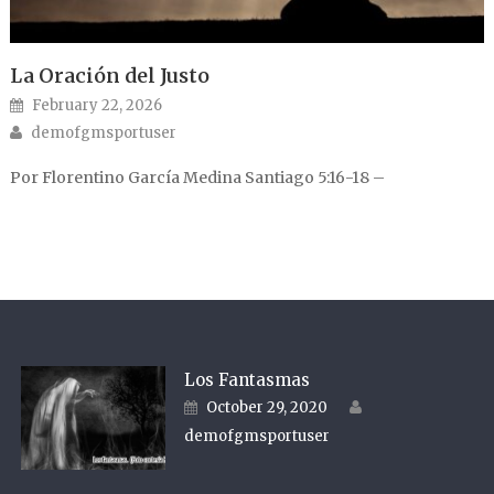
La Oración del Justo
Posted on
February 22, 2026
Author
demofgmsportuser
Por Florentino García Medina Santiago 5:16-18 –
Los Fantasmas
Author
Posted on
October 29, 2020
demofgmsportuser