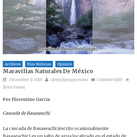
Archives
Mas Noticias
Opinion
Maravillas Naturales De México
Posted on
Author
December 7, 2018
demofgmsportuser
Comment(0)
1046 Views
Por Florentino Garcia
Cascada de Basaseachi
La cascada de Basaseachi (escrito ocasionalmente
Basaseachic) es un salto de agua localizado en el estado de