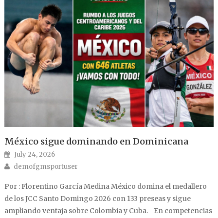
México sigue dominando en Dominicana
Posted on
July 24, 2026
Author
demofgmsportuser
Por : Florentino García Medina México domina el medallero
de los JCC Santo Domingo 2026 con 133 preseas y sigue
ampliando ventaja sobre Colombia y Cuba. En competencias