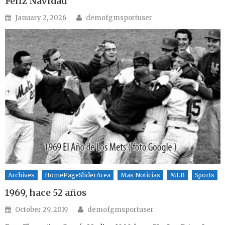
Feliz Navidad
Author
Posted on
January 2, 2026
demofgmsportuser
Archives
HomePageSliderArea
Mas Noticias
MLB
Sports
1969, hace 52 años
Author
Posted on
October 29, 2019
demofgmsportuser