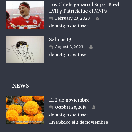
Los Chiefs ganan el Super Bowl
LVII y Patrick fue el MVPs
Author
Posted on
February 23, 2023
demofgmsportuser
Salmos 19
Author
Posted on
August 3, 2023
demofgmsportuser
NEWS
El 2 de noviembre
Author
Posted on
October 28, 2019
demofgmsportuser
En México el 2 de noviembre