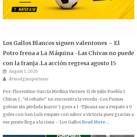
Los Gallos Blancos siguen valentones – El
Potro frena a La Máquina -Las Chivas no puede
con la franja .La acción regresa agosto 15
Posted on
August 1, 2026
Author
demofgmsportuser
Por: Florentino García Medina Viernes 31 de julio Puebla 1
Chivas 1 , “el rebaño” no encuentra la vereda -Los Pumas
golean sin piedada Juarez 5 goes a 1 -Tijuana saca empate a 0
goles con San Luís empate con sabor a victoria pues gracias a
ese punto llega a la cima – Los Gallos
Read More…