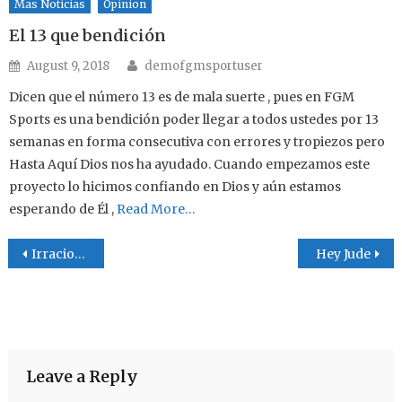
Mas Noticias
Opinion
El 13 que bendición
Author
Posted on
August 9, 2018
demofgmsportuser
Dicen que el número 13 es de mala suerte , pues en FGM
Sports es una bendición poder llegar a todos ustedes por 13
semanas en forma consecutiva con errores y tropiezos pero
Hasta Aquí Dios nos ha ayudado. Cuando empezamos este
proyecto lo hicimos confiando en Dios y aún estamos
esperando de Él ,
Read More…
Post navigation
Irracional
Hey Jude
Leave a Reply