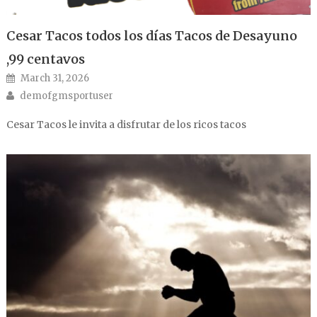
Cesar Tacos todos los días Tacos de Desayuno
,99 centavos
Posted on
March 31, 2026
Author
demofgmsportuser
Cesar Tacos le invita a disfrutar de los ricos tacos