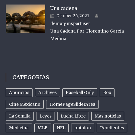
Una cadena
Author
Posted on
October 26, 2021
demofgmsportuser
Una Cadena Por: Florentino García
Medina
CATEGORIAS
Anuncios
Archives
Baseball Only
Box
Cine Mexicano
HomePageSliderArea
La Semilla
Leyes
Lucha Libre
Mas noticias
Medicina
MLB
NFL
opinion
Pendientes