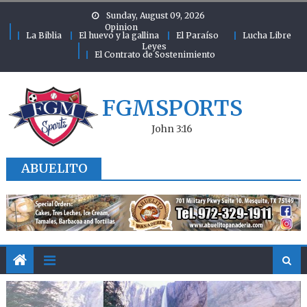
Skip to content
Sunday, August 09, 2026
Opinion
La Biblia
El huevo y la gallina
El Paraíso
Lucha Libre
Leyes
El Contrato de Sostenimiento
FGMSPORTS
John 3:16
ABUELITO