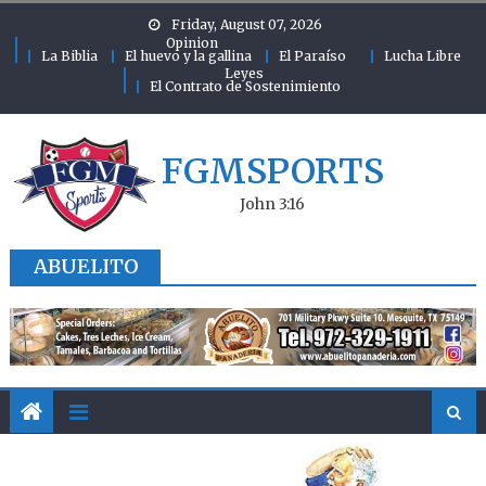
Skip to content
Friday, August 07, 2026
Opinion
La Biblia
El huevo y la gallina
El Paraíso
Lucha Libre
Leyes
El Contrato de Sostenimiento
FGMSPORTS
John 3:16
ABUELITO