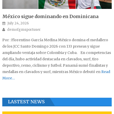
México sigue dominando en Dominicana
Posted on
July 24, 2026
Author
demofgmsportuser
Por : Florentino García Medina México domina el medallero
de los JCC Santo Domingo 2026 con 133 preseas y sigue
ampliando ventaja sobre Colombia y Cuba. En competencias
del día, hubo actividad destacada en clavados, surf, tiro
deportivo, remo, ciclismo y futbol. Panamá sumó finalistas y
medallas en clavados y surf, mientras México debutó en
Read
More…
LASTEST NEWS