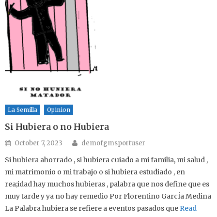
La Semilla
Opinion
Si Hubiera o no Hubiera
Author
Posted on
October 7, 2023
demofgmsportuser
Si hubiera ahorrado , si hubiera cuiado a mi familia, mi salud ,
mi matrimonio o mi trabajo o si hubiera estudiado , en
rea;idad hay muchos hubieras , palabra que nos define que es
muy tarde y ya no hay remedio Por Florentino GarcÍa Medina
La Palabra hubiera se refiere a eventos pasados que
Read