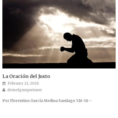
La Oración del Justo
Posted on
February 22, 2026
Author
demofgmsportuser
Por Florentino García Medina Santiago 5:16-18 –