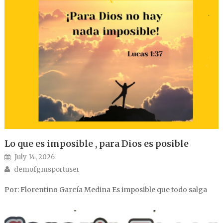
Lo que es imposible , para Dios es posible
Posted on
July 14, 2026
Author
demofgmsportuser
Por: Florentino García Medina Es imposible que todo salga