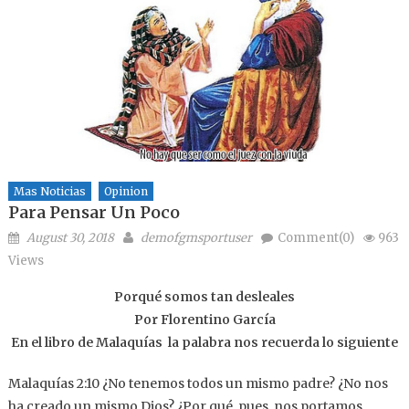
Mas Noticias
Opinion
Para Pensar Un Poco
Posted on
Author
August 30, 2018
demofgmsportuser
Comment(0)
963
Views
Porqué somos tan desleales
Por Florentino García
En el libro de Malaquías la palabra nos recuerda lo siguiente
Malaquías 2:10 ¿No tenemos todos un mismo padre? ¿No nos
ha creado un mismo Dios? ¿Por qué, pues, nos portamos