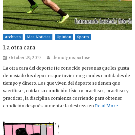
Archives
Mas Noticias
Opinion
Sports
La otra cara
Author
Posted on
October 29, 2019
demofgmsportuser
La otra cara del deporte He conocido personas que les gusta
demasiado los deportes que invierten grandes cantidades de
tiempo y dinero. Los que viven del deporte se tienen que
sacrificar , cuidar su condición física y practicar , practicar y
practicar , la disciplina comienza corriendo para obtener
condición después aumentar la destreza en
Read More…