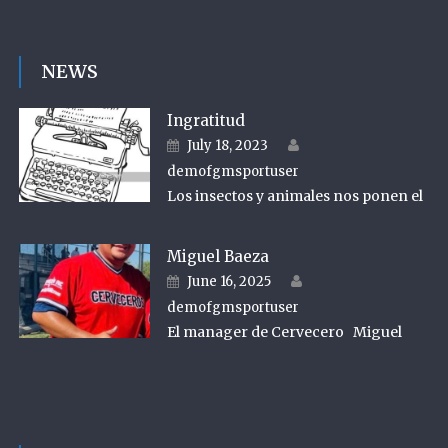
NEWS
Ingratitud
Author
Posted on
July 18, 2023
demofgmsportuser
Los insectos y animales nos ponen el
Miguel Baeza
Author
Posted on
June 16, 2025
demofgmsportuser
El manager de Cervecero Miguel