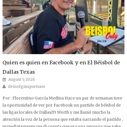
Quien es quien en Facebook y en El Béisbol de
Dallas Texas
Posted on
August 5, 2026
Author
demofgmsportuser
Por : Florentino García Medina Hace un par de semanas tuve
la oportunidad de ver por Facebook un partido de béisbol de
las ligas locales de Dallas/Ft Worth y me llamó mucho la
atención la voz de la persona que estaba narrando el partido ,
inmediatamente me di cuenta que era una persona que sabe