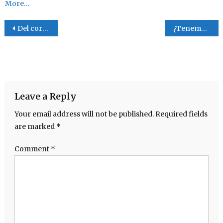
More…
Post navigation
Del corazón
¿Tenemos que entender a Dios?
Leave a Reply
Your email address will not be published.
Required fields
are marked
*
Comment
*