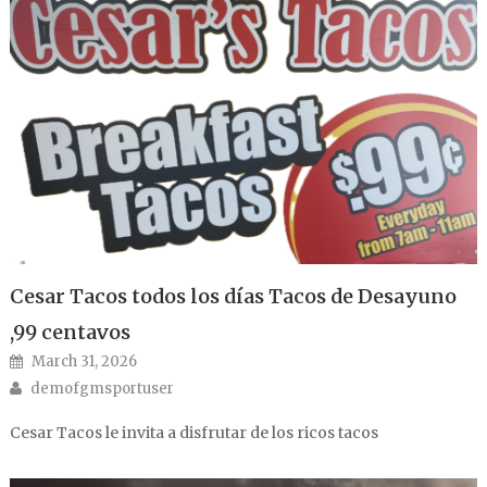
Cesar Tacos todos los días Tacos de Desayuno
,99 centavos
Posted on
March 31, 2026
Author
demofgmsportuser
Cesar Tacos le invita a disfrutar de los ricos tacos