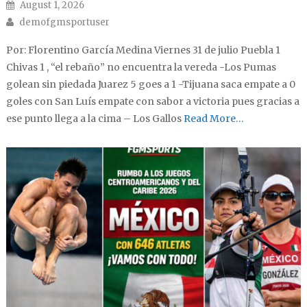
Posted on
August 1, 2026
Author
demofgmsportuser
Por: Florentino García Medina Viernes 31 de julio Puebla 1
Chivas 1 , “el rebaño” no encuentra la vereda -Los Pumas
golean sin piedada Juarez 5 goes a 1 -Tijuana saca empate a 0
goles con San Luís empate con sabor a victoria pues gracias a
ese punto llega a la cima – Los Gallos
Read More…