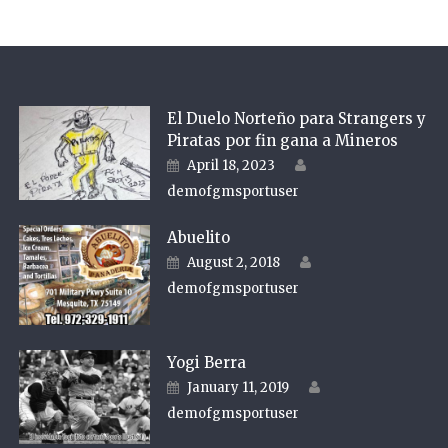
El Duelo Norteño para Strangers y
Piratas por fin gana a Mineros
Author
Posted on
April 18, 2023
demofgmsportuser
Abuelito
Author
Posted on
August 2, 2018
demofgmsportuser
Yogi Berra
Author
Posted on
January 11, 2019
demofgmsportuser