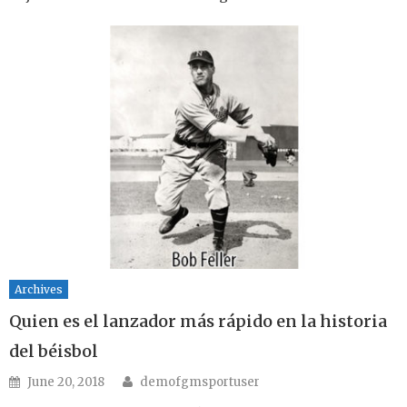
Archives
Quien es el lanzador más rápido en la historia
del béisbol
Author
Posted on
June 20, 2018
demofgmsportuser