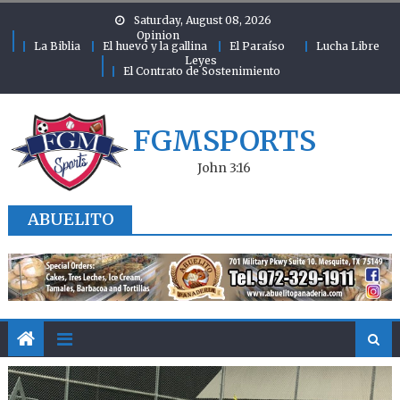
Skip to content
Saturday, August 08, 2026
Opinion
La Biblia
El huevo y la gallina
El Paraíso
Lucha Libre
Leyes
El Contrato de Sostenimiento
FGMSPORTS
John 3:16
ABUELITO