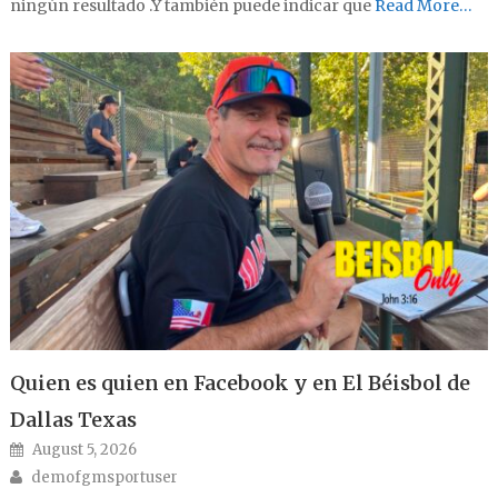
ningún resultado .Y también puede indicar que
Read More…
Quien es quien en Facebook y en El Béisbol de
Dallas Texas
Posted on
August 5, 2026
Author
demofgmsportuser