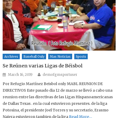
Archives
Baseball Only
Mas Noticias
Sports
Se Reúnen varias Ligas de Béisbol
Author
Posted on
March 16, 2019
demofgmsportuser
Por Refugio Martínez Beisbol only MABL REUNION DE
DIRECTIVOS Este pasado dia 12 de marzo se llevó a cabo una
reunion entre las directivas de las Ligas Hispanoamericanas
de Dallas Texas . en la cual estuvieron presentes. de la liga
Potosina, el presidente Joel Torres y su secretario, Erasmo
Najera estuvieron tambien de la liga
Read More…