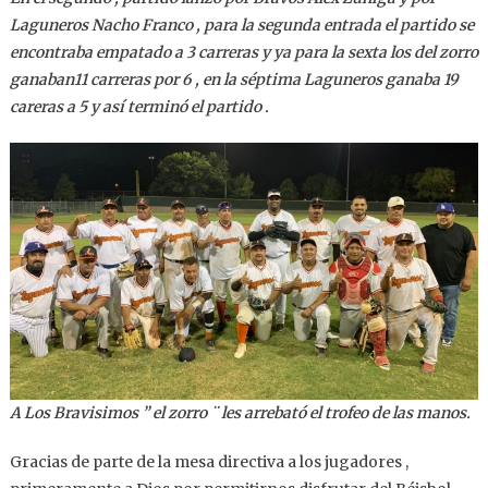
Laguneros Nacho Franco , para la segunda entrada el partido se
encontraba empatado a 3 carreras y ya para la sexta los del zorro
ganaban11 carreras por 6 , en la séptima Laguneros ganaba 19
careras a 5 y así terminó el partido .
A Los Bravisimos ” el zorro ¨ les arrebató el trofeo de las manos.
Gracias de parte de la mesa directiva a los jugadores ,