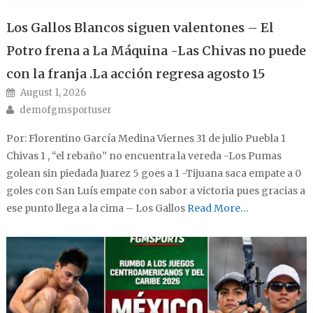
Los Gallos Blancos siguen valentones – El
Potro frena a La Máquina -Las Chivas no puede
con la franja .La acción regresa agosto 15
Posted on
August 1, 2026
Author
demofgmsportuser
Por: Florentino García Medina Viernes 31 de julio Puebla 1
Chivas 1 , “el rebaño” no encuentra la vereda -Los Pumas
golean sin piedada Juarez 5 goes a 1 -Tijuana saca empate a 0
goles con San Luís empate con sabor a victoria pues gracias a
ese punto llega a la cima – Los Gallos
Read More…