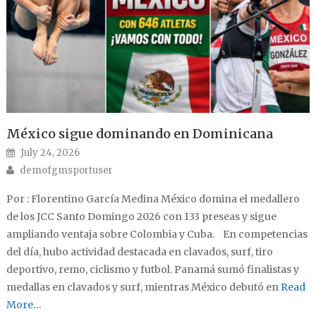
México sigue dominando en Dominicana
Posted on
July 24, 2026
Author
demofgmsportuser
Por : Florentino García Medina México domina el medallero
de los JCC Santo Domingo 2026 con 133 preseas y sigue
ampliando ventaja sobre Colombia y Cuba. En competencias
del día, hubo actividad destacada en clavados, surf, tiro
deportivo, remo, ciclismo y futbol. Panamá sumó finalistas y
medallas en clavados y surf, mientras México debutó en
Read
More…