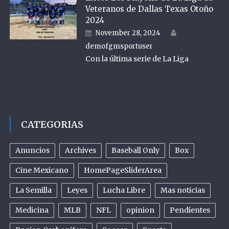
Veteranos de Dallas Texas Otoño
2024
Author
Posted on
November 28, 2024
demofgmsportuser
Con la última serie de La Liga
CATEGORIAS
Anuncios
Archives
Baseball Only
Box
Cine Mexicano
HomePageSliderArea
La Semilla
Leyes
Lucha Libre
Mas noticias
Medicina
MLB
NFL
opinion
Pendientes