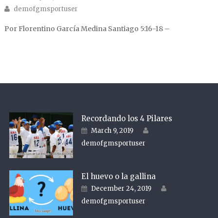
Author
demofgmsportuser
Por Florentino García Medina Santiago 5:16-18 –
Recordando los 4 Pilares
Author
Posted on
March 9, 2019
demofgmsportuser
El huevo o la gallina
Author
Posted on
December 24, 2019
demofgmsportuser