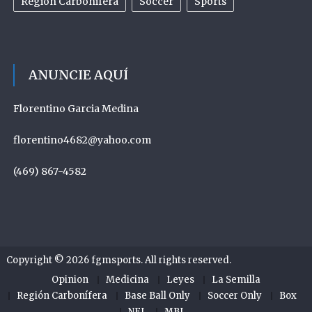
Region Carbonifera
Soccer
Sports
ANUNCIE AQUÍ
Florentino Garcia Medina
florentino4682@yahoo.com
(469) 867-4582
Copyright © 2026
fgmsports
. All rights reserved.
Opinion
Medicina
Leyes
La Semilla
Región Carbonífera
Base Ball Only
Soccer Only
Box
NFL
MBL