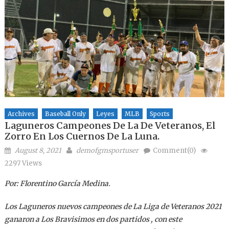
Archives
Baseball Only
Leyes
MLB
Sports
Laguneros Campeones De La De Veteranos, El
Zorro En Los Cuernos De La Luna.
Posted on
Author
August 8, 2021
demofgmsportuser
Comment(0)
2297 Views
Por: Florentino García Medina.
Los Laguneros nuevos campeones de La Liga de Veteranos 2021
ganaron a Los Bravisimos en dos partidos , con este