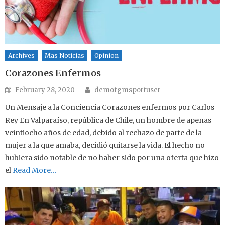
Archives
Mas Noticias
Opinion
Corazones Enfermos
Author
Posted on
February 28, 2020
demofgmsportuser
Un Mensaje a la Conciencia Corazones enfermos por Carlos
Rey En Valparaíso, república de Chile, un hombre de apenas
veintiocho años de edad, debido al rechazo de parte de la
mujer a la que amaba, decidió quitarse la vida. El hecho no
hubiera sido notable de no haber sido por una oferta que hizo
el
Read More…