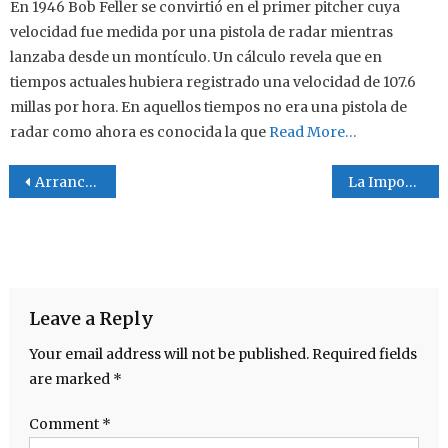
En 1946 Bob Feller se convirtió en el primer pitcher cuya
velocidad fue medida por una pistola de radar mientras
lanzaba desde un montículo. Un cálculo revela que en
tiempos actuales hubiera registrado una velocidad de 107.6
millas por hora. En aquellos tiempos no era una pistola de
radar como ahora es conocida la que
Read More…
Post navigation
Arrancan Los Playoffs en La Liga del Norte de Coahuila.
La Importancia de un Seguro
Leave a Reply
Your email address will not be published.
Required fields
are marked
*
Comment
*