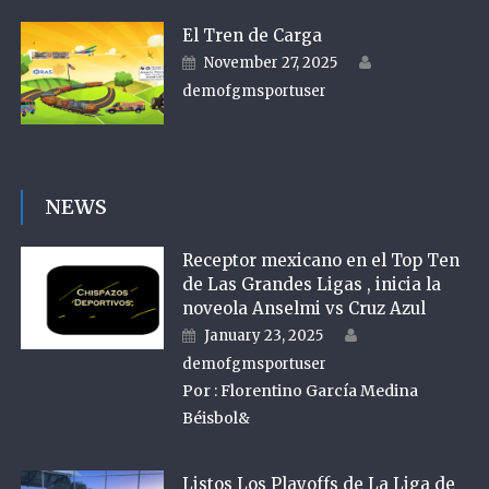
El Tren de Carga
Author
Posted on
November 27, 2025
demofgmsportuser
NEWS
Receptor mexicano en el Top Ten
de Las Grandes Ligas , inicia la
noveola Anselmi vs Cruz Azul
Author
Posted on
January 23, 2025
demofgmsportuser
Por : Florentino García Medina
Béisbol&
Listos Los Playoffs de La Liga de