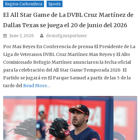
Region Carbonifera
Sports
El All Star Game de La DVBL Cruz Martínez de
Dallas Texas se juega el 20 de junio del 2026
Author
Posted on
June 1, 2026
demofgmsportuser
Por Max Reyes En Conferencia de prensa El Presidente de La
Liga de Veteranos DVBL Cruz Martínez Max Reyes y El Alto
Comisionado Refugio Martínez anunciaron la fecha oficial
para la celebración del All Star Game Temporada 2026 El
Partido se jugará en El Parque Samuel a partir de las 5 de la
tarde del
Read More…