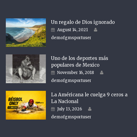
Un regalo de Dios ignorado
Author
Posted on
August 14, 2021
demofgmsportuser
Uno de los deportes más
populares de Mexico
Author
Posted on
November 16, 2018
demofgmsportuser
La Américana le cuelga 9 ceros a
La Nacional
Author
Posted on
July 13, 2026
demofgmsportuser