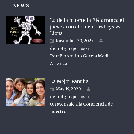
NEWS
La de la muerte la #14 arranca el
jueves con el duleo Cowboys vs
Lions
Author
Posted on
November 30, 2025
demofgmsportuser
Por: Florentino García Media
Arranca
La Mejor Familia
Author
Posted on
May 19, 2020
demofgmsportuser
Un Mensaje a la Conciencia de
nuestro