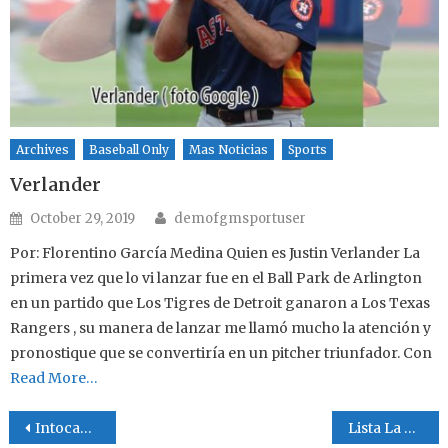
Archives
Baseball Only
Mas Noticias
Sports
Verlander
Author
Posted on
October 29, 2019
demofgmsportuser
Por: Florentino García Medina Quien es Justin Verlander La
primera vez que lo vi lanzar fue en el Ball Park de Arlington
en un partido que Los Tigres de Detroit ganaron a Los Texas
Rangers , su manera de lanzar me llamó mucho la atención y
pronostique que se convertiría en un pitcher triunfador. Con
Read More…
Post navigation
Intocable el equipo de La Fe , es el nuevo Campeón de La Segunda Ferza MABL
Lista La Final de La MABL en Dallas Texas San Juan vs DBacks