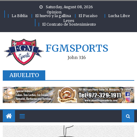
Skip to content
Saturday, August 08, 2026
Opinion
La Biblia
El huevo y la gallina
El Paraíso
Lucha Libre
Leyes
El Contrato de Sostenimiento
FGMSPORTS
John 3:16
ABUELITO