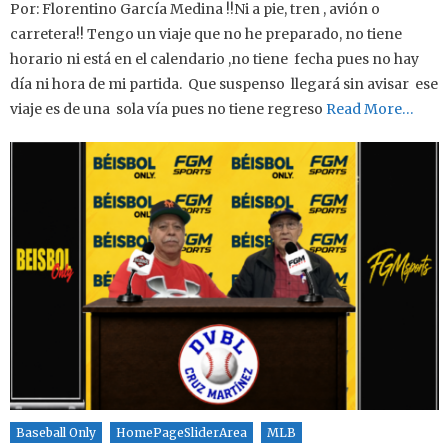
Por: Florentino García Medina !!Ni a pie, tren , avión o
carretera!! Tengo un viaje que no he preparado, no tiene
horario ni está en el calendario ,no tiene fecha pues no hay
día ni hora de mi partida. Que suspenso llegará sin avisar ese
viaje es de una sola vía pues no tiene regreso
Read More…
Baseball Only
HomePageSliderArea
MLB