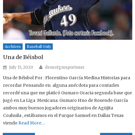
Archives
Baseball Only
Una de Béisbol
Author
Posted on
July 15, 2020
demofgmsportuser
Una de Béisbol Por : Florentino García Medina Historias para
recordar Pensando en alguna anécdota para contarles
recordé una que me platicó Gumaro Gracia segunda base que
jugó en La Liga Mexicana. Gumaro Hno de Rosendo García
ambos muy buenos jugadores originarios de Agūjita
Coahuila , estábamos en el Parque Samuel en Dallas Texas
viendo
Read More…