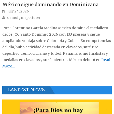
México sigue dominando en Dominicana
Posted on
July 24, 2026
Author
demofgmsportuser
Por : Florentino García Medina México domina el medallero
de los JCC Santo Domingo 2026 con 133 preseas y sigue
ampliando ventaja sobre Colombia y Cuba. En competencias
del día, hubo actividad destacada en clavados, surf, tiro
deportivo, remo, ciclismo y futbol. Panamá sumó finalistas y
medallas en clavados y surf, mientras México debutó en
Read
More…
LASTEST NEWS