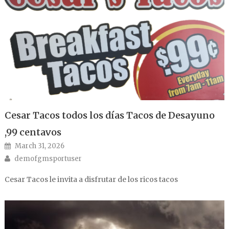
Cesar Tacos todos los días Tacos de Desayuno
,99 centavos
Posted on
March 31, 2026
Author
demofgmsportuser
Cesar Tacos le invita a disfrutar de los ricos tacos