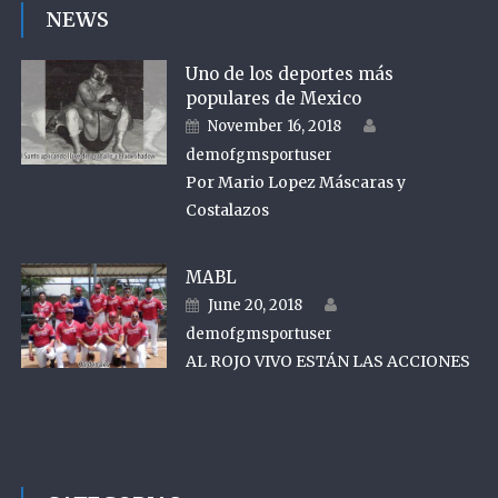
NEWS
Uno de los deportes más
populares de Mexico
Author
Posted on
November 16, 2018
demofgmsportuser
Por Mario Lopez Máscaras y
Costalazos
MABL
Author
Posted on
June 20, 2018
demofgmsportuser
AL ROJO VIVO ESTÁN LAS ACCIONES