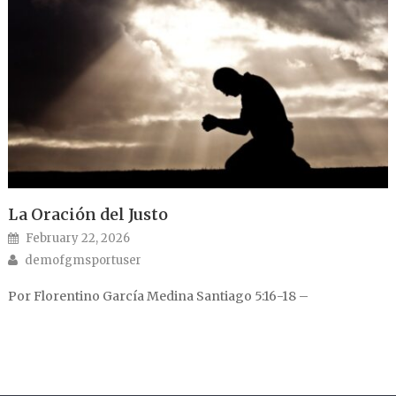
La Oración del Justo
Posted on
February 22, 2026
Author
demofgmsportuser
Por Florentino García Medina Santiago 5:16-18 –