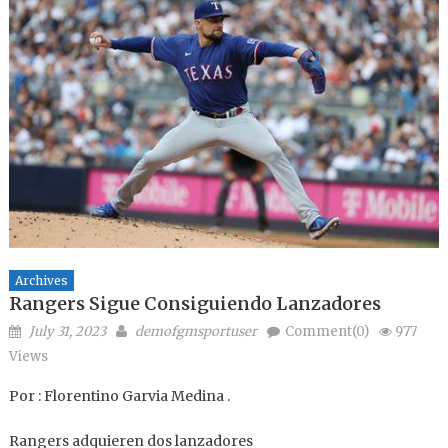
Archives
Rangers Sigue Consiguiendo Lanzadores
Posted on
Author
July 31, 2023
demofgmsportuser
Comment(0)
977
Views
Por : Florentino Garvia Medina .
Rangers adquieren dos lanzadores