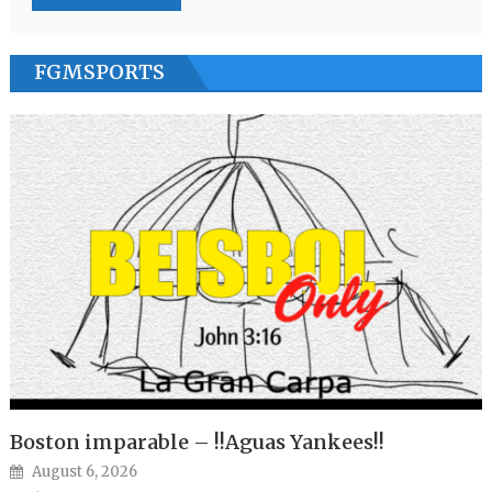
FGMSPORTS
Boston imparable – !!Aguas Yankees!!
Posted on
August 6, 2026