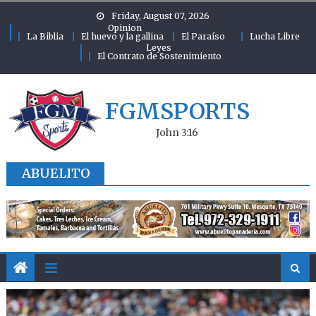
Skip to content
Friday, August 07, 2026
Opinion
La Biblia
El huevo y la gallina
El Paraíso
Lucha Libre
Leyes
El Contrato de Sostenimiento
FGMSPORTS
John 3:16
ABUELITO