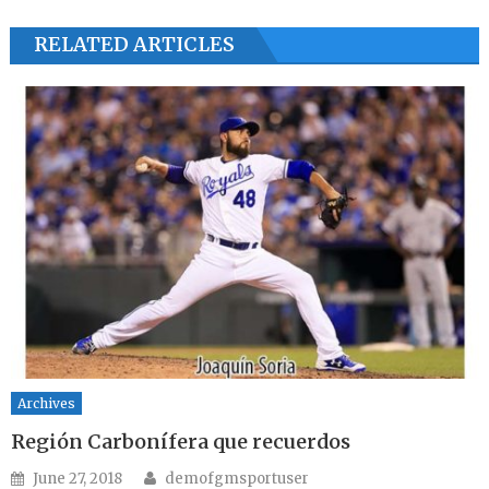
RELATED ARTICLES
Archives
Región Carbonífera que recuerdos
Author
Posted on
June 27, 2018
demofgmsportuser