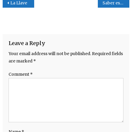
Post navigation
La Llave
Saber escuchar la voz de Dios
Leave a Reply
Your email address will not be published.
Required fields
are marked
*
Comment
*
Name
*