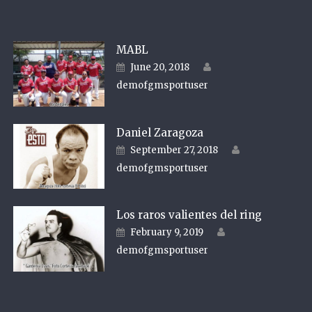
MABL
Author
Posted on
June 20, 2018
demofgmsportuser
Daniel Zaragoza
Author
Posted on
September 27, 2018
demofgmsportuser
Los raros valientes del ring
Author
Posted on
February 9, 2019
demofgmsportuser