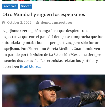
Archives
Soccer
Otro Mundial y siguen los espejismos
Author
Posted on
October 2, 2022
demofgmsportuser
Espejismo : Percepción engañosa que despierta una
expectativa que con el paso del tiempo se comprueba que fue
infundada apuntaba buenas perspectivas, pero sólo fue un
espejismo. Por: Florentino García Medina . Cuandondo veo
un partido por televisión de La Selección Mexicana siempre
escucho dos cosas : 1.- Los cronistas relatan los partidos y
describen
Read More…