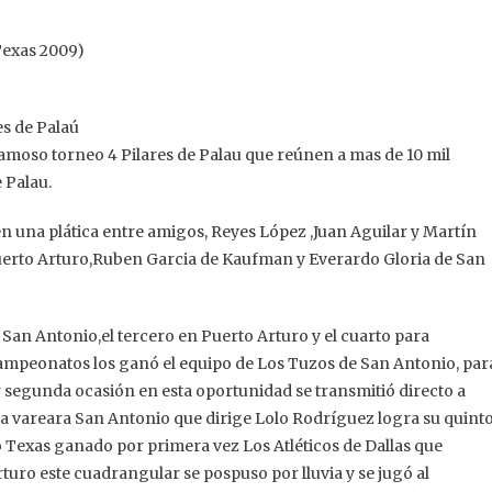
Texas 2009)
s de Palaú
 famoso torneo 4 Pilares de Palau que reúnen a mas de 10 mil
 Palau.
en una plática entre amigos, Reyes López ,Juan Aguilar y Martín
Puerto Arturo,Ruben Garcia de Kaufman y Everardo Gloria de San
 San Antonio,el tercero en Puerto Arturo y el cuarto para
ampeonatos los ganó el equipo de Los Tuzos de San Antonio, par
 segunda ocasión en esta oportunidad se transmitió directo a
a vareara San Antonio que dirige Lolo Rodríguez logra su quint
 Texas ganado por primera vez Los Atléticos de Dallas que
turo este cuadrangular se pospuso por lluvia y se jugó al