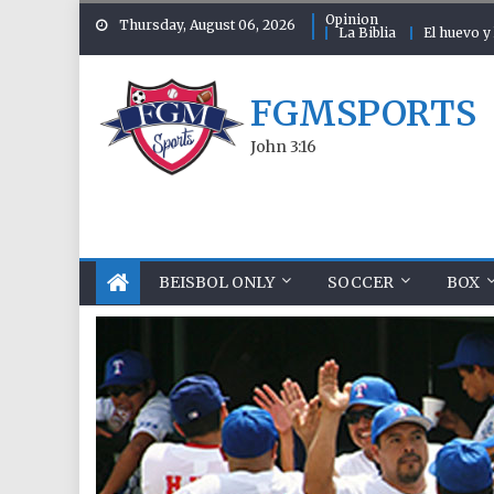
Skip to content
Opinion
Thursday, August 06, 2026
La Biblia
El huevo y 
FGMSPORTS
John 3:16
BEISBOL ONLY
SOCCER
BOX