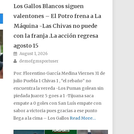
Los Gallos Blancos siguen
valentones – El Potro frena a La
Máquina -Las Chivas no puede
con la franja .La acción regresa
agosto 15
Posted on
August 1, 2026
Author
demofgmsportuser
Por: Florentino García Medina Viernes 31 de
julio Puebla 1 Chivas 1 , “el rebaño” no
encuentra la vereda -Los Pumas golean sin
piedada Juarez 5 goes a 1 -Tijuana saca
empate a 0 goles con San Luís empate con
sabor a victoria pues gracias a ese punto
llega a la cima – Los Gallos
Read More…