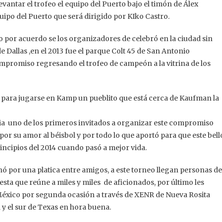
vantar el trofeo el equipo del Puerto bajo el timón de Álex
uipo del Puerto que será dirigido por KIko Castro.
o por acuerdo se los organizadores de celebró en la ciudad sin
e Dallas ,en el 2013 fue el parque Colt 45 de San Antonio
promiso regresando el trofeo de campeón a la vitrina de los
 para jugarse en Kamp un pueblito que está cerca de Kaufman la
ria uno de los primeros invitados a organizar este compromiso
 su amor al béisbol y por todo lo que aportó para que este bell
incipios del 2014 cuando pasó a mejor vida.
nó por una platica entre amigos, a este torneo llegan personas de
sta que reúne a miles y miles de aficionados, por último les
México por segunda ocasión a través de XENR de Nueva Rosita
la y el sur de Texas en hora buena.