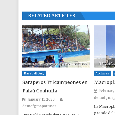
RELATED ARTICLES
Baseball Only
Archives
Saraperos Tricampeones en
Macropl
Palaú Coahuila
Posted o
February 
demofgmsp
Author
Posted on
January 11, 2023
demofgmsportuser
La Macropla
grande del
Por Raúl Hernández GRACIAS A