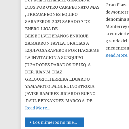
Gran Plaza 
DIOS POR OTRO CAMPEONATO MAS
de Monterre
, TRICAMPEONES EQUIPO
denomina as
SARAPEROS. 2023 SABADO 7 DE
Monterrey q
ENERO. LIGA DE
la convierte
BEISBOL.VETERANOS ENRIQUE
grande del 
ZAMARRON FAVILA. GRACIAS A
encuentran
EQUIPO.SARAPEROS POR HACERME
Read More
LA INVITACION A SU.EQUIPO
JUGADORES PARADOS DE IZQ. A
DER. JUAN.M. DIAZ
GREGORIO.HERRERA EDUARDO
YAMAMOTO .MIGUEL INOSTROZA
JAVIER RAMIREZ .RICARDO BUENO
.RAUL BERNANDEZ .MARCO.A. DE
Read More…
Post navigation
Los números no mienten