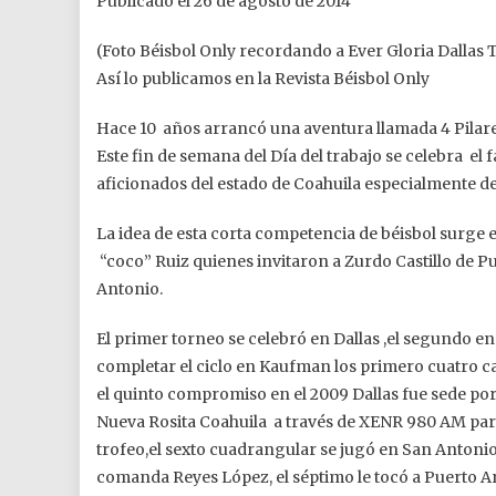
Publicado el 26 de agosto de 2014
(Foto Béisbol Only recordando a Ever Gloria Dallas 
Así lo publicamos en la Revista Béisbol Only
Hace 10 años arrancó una aventura llamada 4 Pilare
Este fin de semana del Día del trabajo se celebra el
aficionados del estado de Coahuila especialmente de
La idea de esta corta competencia de béisbol surge 
“coco” Ruiz quienes invitaron a Zurdo Castillo de 
Antonio.
El primer torneo se celebró en Dallas ,el segundo en
completar el ciclo en Kaufman los primero cuatro c
el quinto compromiso en el 2009 Dallas fue sede por
Nueva Rosita Coahuila a través de XENR 980 AM par
trofeo,el sexto cuadrangular se jugó en San Antonio
comanda Reyes López, el séptimo le tocó a Puerto Ar