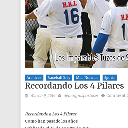
Archives
Baseball Only
Mas Noticias
Sports
Recordando Los 4 Pilares
Posted on
Author
March 9, 2019
demofgmsportuser
Comment(0
Recordando a Los 4 Pilares
Como han pasado los años