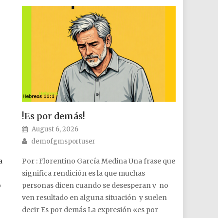
!Es por demás!
Posted on
August 6, 2026
Author
demofgmsportuser
a
Por : Florentino García Medina Una frase que
significa rendición es la que muchas
o
personas dicen cuando se desesperan y no
ven resultado en alguna situación y suelen
decir Es por demás La expresión «es por