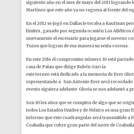
siguiente año en el mes de mayo del 2011 logrando le
Martínez que este año ya no regresa al frente del eq
En el 2012 se jugó en Dallas le tocaba a Kaufman per
límites , ganado por segunda ocasión Los Atléticos d
nuevamente el escenario para jugarse el noveno com
Tuzos que logran de esa manera su sexta corona.
En este 2014 el compromiso número 10 está pactado
casa de Palau que dirige Rubén García
este torneo está dedicado a la memoria de Ever Glo
representando a San Antonio Ever será recordado por
evento siguiera adelante Gloria se nos adelantó a pr
Son 10 los años que se cumplen de algo que se origi
todos Los Estados Unidos y de México es una gran fie
informo que este cuadrangular será transmitido a 
Coahuila que cubre gran parte del norte de Coahui