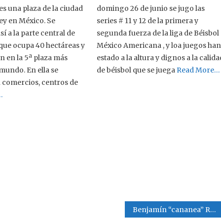
es una plaza de la ciudad
domingo 26 de junio se jugo las
y en México. Se
series # 11 y 12 de la primera y
í a la parte central de
segunda fuerza de la liga de Béisbol
ue ocupa 40 hectáreas y
México Americana , y loa juegos ha
n en la 5ª plaza más
estado a la altura y dignos a la calida
mundo. En ella se
de béisbol que se juega
Read More…
 comercios, centros de
…
Benjamín “cananea” Reyes