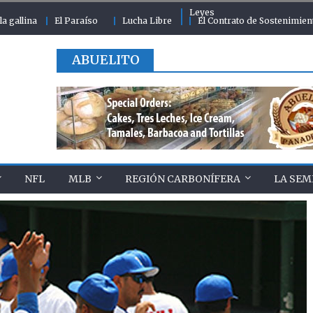
Leyes
la gallina
El Paraíso
Lucha Libre
El Contrato de Sostenimien
ABUELITO
NFL
MLB
REGIÓN CARBONÍFERA
LA SEM