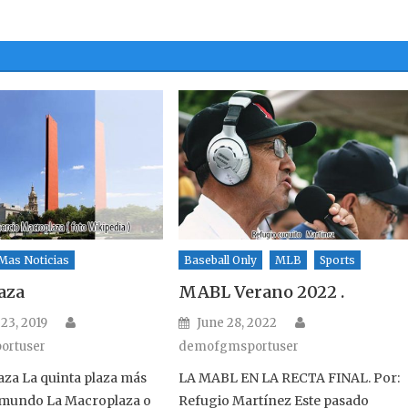
Mas Noticias
Baseball Only
MLB
Sports
aza
MABL Verano 2022 .
Author
Author
n
Posted on
23, 2019
June 28, 2022
ortuser
demofgmsportuser
za La quinta plaza más
LA MABL EN LA RECTA FINAL. Por:
 mundo La Macroplaza o
Refugio Martínez Este pasado